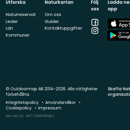
Utforska
Naturkartan
Följ
Ladda ner
oss
app
Naturreservat
Om oss
Facebook
App
Leder
Guider
Store
Län
Kontaktuppgifter
Instagram
App
Kommuner
Store
© Outdoormap AB 2014-2026. Alla rättigheter
Skaffa Natu
förbehållna.
organisat
Integritetspolicy
Användarvillkor
Cookiepolicy
Impressum
phx-sto-02 · 26.7.1 (449747a8c)