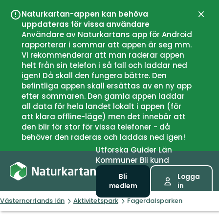
Naturkartan-appen kan behöva
Stän
uppdateras för vissa användare
Användare av Naturkartans app för Android
rapporterar i sommar att appen är seg mm.
Vi rekommenderar att man raderar appen
helt från sin telefon i så fall och laddar ned
igen! Då skall den fungera bättre. Den
befintliga appen skall ersättas av en ny app
efter sommaren. Den gamla appen laddar
all data för hela landet lokalt i appen (för
att klara offline-läge) men det innebär att
den blir för stor för vissa telefoner - då
behöver den raderas och laddas ned igen!
Utforska
Guider
Län
Kommuner
Bli kund
Bli
Logga
medlem
in
Västernorrlands län
Aktivitetspark
Fagerdalsparken