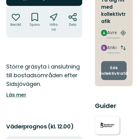
med
Åtgärder
kollektivtr
afik
Besökt
Spara
Hitta
Dela
hit
Avresa
A
Hitta
närmas
hållpla
Ankomst
B
Byt
avgång
och
Beskrivning
Större gräsyta i anslutning
ankomst
Sök
kollektivtrafik
till bostadsområden efter
Sidsjövägen.
Läs mer
Guider
Väderprognos (kl. 12.00)