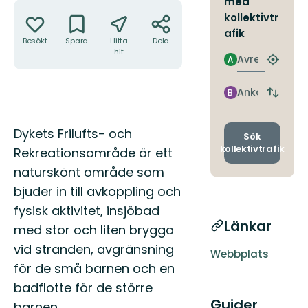
med
Åtgärder
kollektivtr
afik
Besökt
Spara
Hitta
Dela
hit
Avresa
A
Hitta
närmas
hållpla
Ankomst
B
Byt
avgång
och
Beskrivning
Dykets Frilufts- och
ankomst
Sök
kollektivtrafik
Rekreationsområde är ett
naturskönt område som
bjuder in till avkoppling och
fysisk aktivitet, insjöbad
Länkar
med stor och liten brygga
vid stranden, avgränsning
Webbplats
för de små barnen och en
badflotte för de större
Guider
barnen.