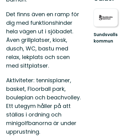
Det finns även en ramp för
dig med funktionshinder
hela vägen ut i sjöbadet.
Sundsvalls
Även grillplatser, kiosk,
kommun
En
dusch, WC, bastu med
friluftskommun
relax, lekplats och scen
där
vi
med sittplatser.
alla
har
Aktiviteter: tennisplaner,
nära
till
basket, Floorball park,
nat...
bouleplan och beachvolley.
Ett utegym håller på att
ställas i ordning och
minigolfbanorna är under
upprustning.