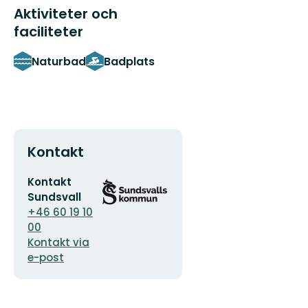
Aktiviteter och
faciliteter
Naturbad
Badplats
Kontakt
E-
Organisationens
Kontakt
postadress
logotyp
Sundsvall
+46 60 19 10
00
Kontakt via
e-post