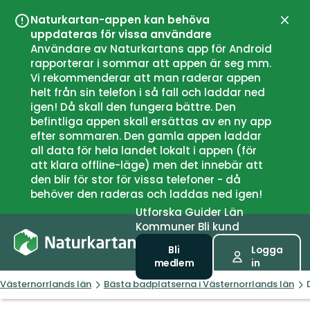
Naturkartan-appen kan behöva
Stän
uppdateras för vissa användare
Användare av Naturkartans app för Android
rapporterar i sommar att appen är seg mm.
Vi rekommenderar att man raderar appen
helt från sin telefon i så fall och laddar ned
igen! Då skall den fungera bättre. Den
befintliga appen skall ersättas av en ny app
efter sommaren. Den gamla appen laddar
all data för hela landet lokalt i appen (för
att klara offline-läge) men det innebär att
den blir för stor för vissa telefoner - då
behöver den raderas och laddas ned igen!
Utforska
Guider
Län
Kommuner
Bli kund
Bli
Logga
medlem
in
Västernorrlands län
Bästa badplatserna i Västernorrlands län