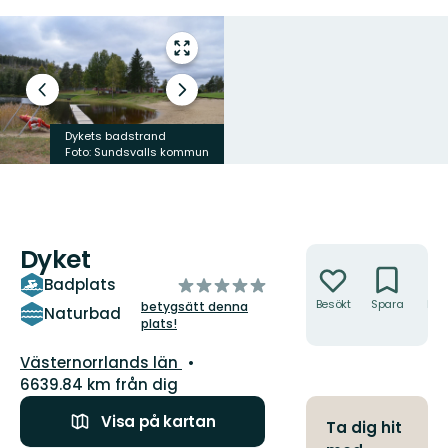
Gå
till
helskärmsläge
Föregående
Nästa
bild
bildspel
Dykets badstrand
Dykets badplats
Foto: Sundsvalls kommun
Foto: Sundsvalls kommun
Dyket
Åtgärder
av
Badplats
5
Besökt
Spara
Hitt
betygsätt denna
Naturbad
hit
plats!
stjärnor
Län:
Västernorrlands län
6639.84 km från dig
Visa på kartan
Ta dig hit