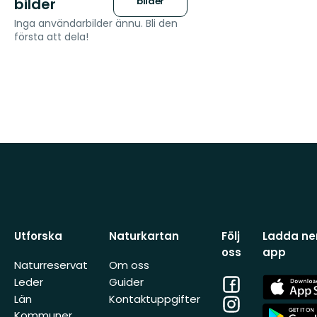
bilder
bilder
Inga användarbilder ännu. Bli den
första att dela!
Utforska
Naturkartan
Följ
Ladda ner
oss
app
Naturreservat
Om oss
Facebook
App
Leder
Guider
Store
Län
Kontaktuppgifter
Instagram
App
Kommuner