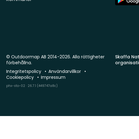
Store
© Outdoormap AB 2014-2026. Alla rättigheter
Skaffa Natu
förbehållna.
organisat
Integritetspolicy
Användarvillkor
Cookiepolicy
Impressum
phx-sto-02 · 26.7.1 (449747a8c)