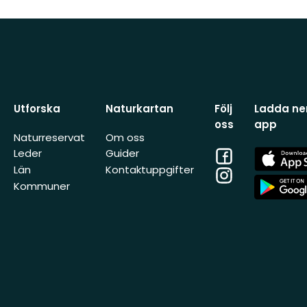
Utforska
Naturkartan
Följ
Ladda ner
oss
app
Naturreservat
Om oss
Facebook
App
Leder
Guider
Store
Län
Kontaktuppgifter
Instagram
App
Kommuner
Store