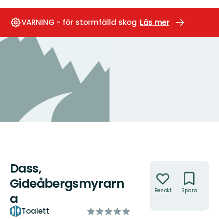
VARNING - för stormfälld skog
Läs mer
Dass,
Åtgärder
Gideåbergsmyrarn
Besökt
Spara
Hitt
a
hit
av
Toalett