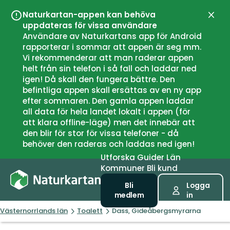
Naturkartan-appen kan behöva
Stän
uppdateras för vissa användare
Användare av Naturkartans app för Android
rapporterar i sommar att appen är seg mm.
Vi rekommenderar att man raderar appen
helt från sin telefon i så fall och laddar ned
igen! Då skall den fungera bättre. Den
befintliga appen skall ersättas av en ny app
efter sommaren. Den gamla appen laddar
all data för hela landet lokalt i appen (för
att klara offline-läge) men det innebär att
den blir för stor för vissa telefoner - då
behöver den raderas och laddas ned igen!
Utforska
Guider
Län
Kommuner
Bli kund
Bli
Logga
medlem
in
Västernorrlands län
Toalett
Dass, Gideåbergsmyrarna