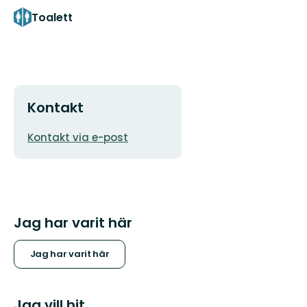
Toalett
Kontakt
E-
Kontakt via e-post
postadress
Jag har varit här
Jag har varit här
Jag vill hit