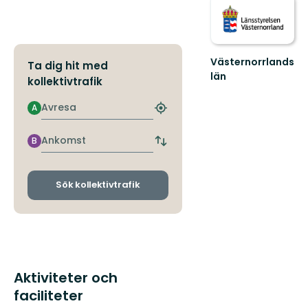
Västernorrlands
Ta dig hit med
län
kollektivtrafik
Avresa
A
Hitta
närmaste
hållplats
Ankomst
B
Byt
avgångs-
och
ankomsthållplatser
Sök kollektivtrafik
Aktiviteter och
faciliteter