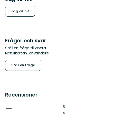
Jag vill hit
Frågor och svar
Ställ en fråga till andra
Naturkartan-användare.
Ställ en fråga
Recensioner
—
:
5
:
4