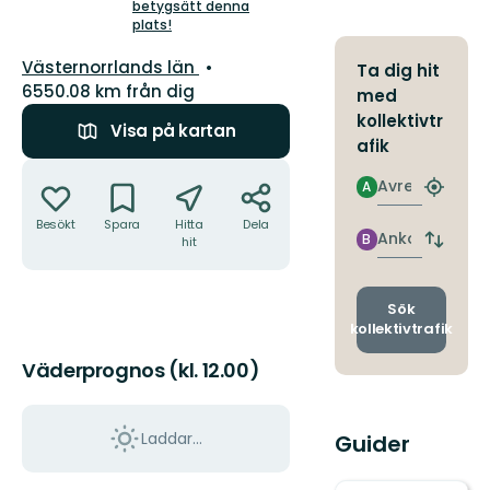
5
betygsätt denna
plats!
stjärnor
Län:
Västernorrlands län
Ta dig hit
6550.08 km från dig
med
kollektivtr
Visa på kartan
afik
Åtgärder
Avresa
A
Hitta
närmas
Besökt
Spara
Hitta
Dela
hållpla
Ankomst
B
hit
Byt
avgång
och
ankomst
Sök
kollektivtrafik
Väderprognos (kl. 12.00)
Laddar...
Guider