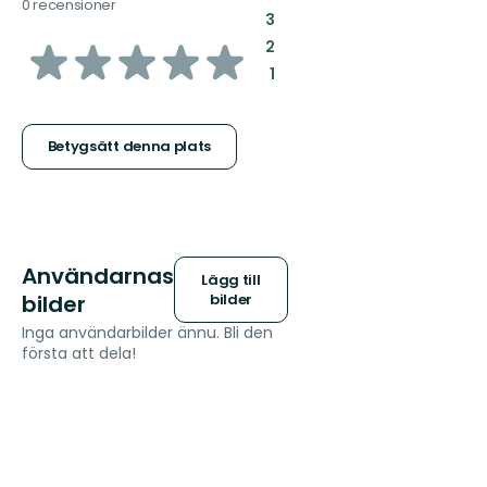
0 recensioner
:
3
av
:
2
:
1
5
stjärnor
Betygsätt denna plats
Användarnas
Lägg till
bilder
bilder
Inga användarbilder ännu. Bli den
första att dela!