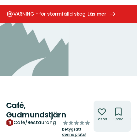
VARNING - för stormfälld skog
Läs mer
Café,
Åtgärder
Gudmundstjärn
Besökt
Spara
Hitt
av
Cafe/Restaurang
hit
5
betygsätt
stjärnor
denna plats!