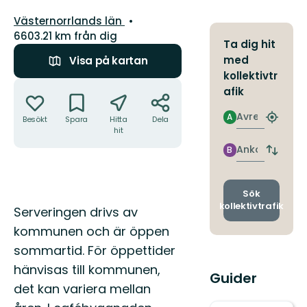
Län:
Västernorrlands län
6603.21 km från dig
Ta dig hit
med
Visa på kartan
kollektivtr
Åtgärder
afik
Avresa
A
Besökt
Spara
Hitta
Dela
Hitta
hit
närmas
hållpla
Ankomst
B
Byt
avgång
och
ankomst
Sök
kollektivtrafik
Beskrivning
Serveringen drivs av
kommunen och är öppen
sommartid. För öppettider
hänvisas till kommunen,
Guider
det kan variera mellan