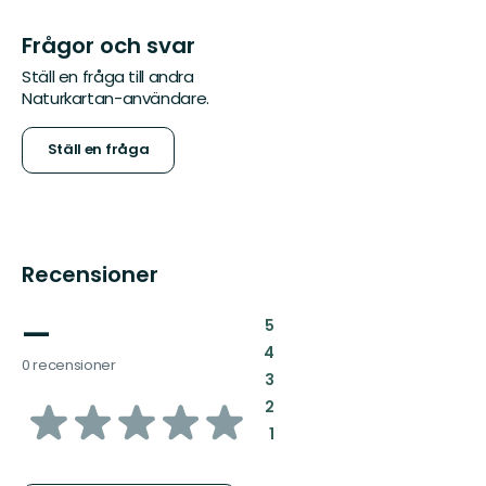
Frågor och svar
Ställ en fråga till andra
Naturkartan-användare.
Ställ en fråga
Recensioner
—
:
5
:
4
0 recensioner
:
3
av
:
2
:
1
5