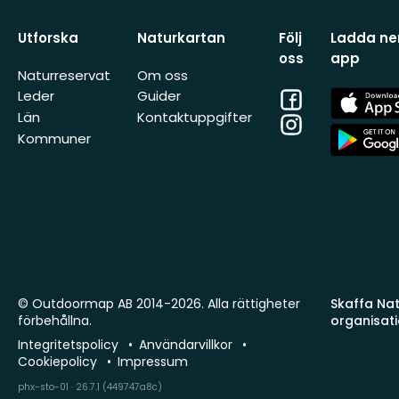
Utforska
Naturkartan
Följ
Ladda ner
oss
app
Naturreservat
Om oss
Facebook
App
Leder
Guider
Store
Län
Kontaktuppgifter
Instagram
App
Kommuner
Store
© Outdoormap AB 2014-2026. Alla rättigheter
Skaffa Natu
förbehållna.
organisat
Integritetspolicy
Användarvillkor
Cookiepolicy
Impressum
phx-sto-01 · 26.7.1 (449747a8c)