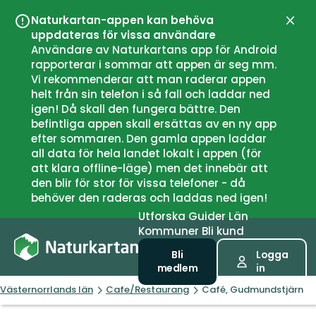
Naturkartan-appen kan behöva
Stän
uppdateras för vissa användare
Användare av Naturkartans app för Android
rapporterar i sommar att appen är seg mm.
Vi rekommenderar att man raderar appen
helt från sin telefon i så fall och laddar ned
igen! Då skall den fungera bättre. Den
befintliga appen skall ersättas av en ny app
efter sommaren. Den gamla appen laddar
all data för hela landet lokalt i appen (för
att klara offline-läge) men det innebär att
den blir för stor för vissa telefoner - då
behöver den raderas och laddas ned igen!
Utforska
Guider
Län
Kommuner
Bli kund
Bli
Logga
medlem
in
Västernorrlands län
Cafe/Restaurang
Café, Gudmundstjärn