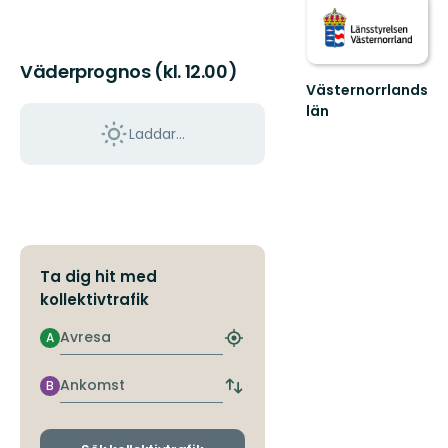
Väderprognos (kl. 12.00)
Västernorrlands
län
Laddar...
Ta dig hit med
kollektivtrafik
Avresa
A
Hitta
närmaste
hållplats
Ankomst
B
Byt
avgångs-
och
ankomsthållplatser