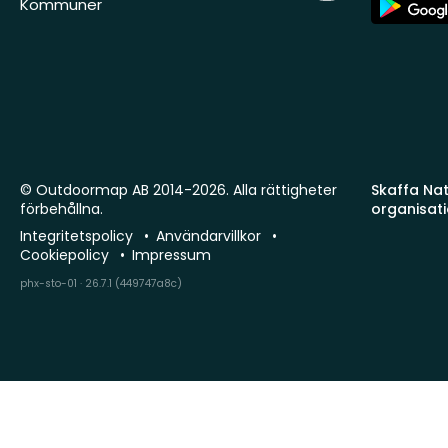
Kommuner
Store
© Outdoormap AB 2014-2026. Alla rättigheter
Skaffa Natu
förbehållna.
organisat
Integritetspolicy
Användarvillkor
Cookiepolicy
Impressum
phx-sto-01 · 26.7.1 (449747a8c)