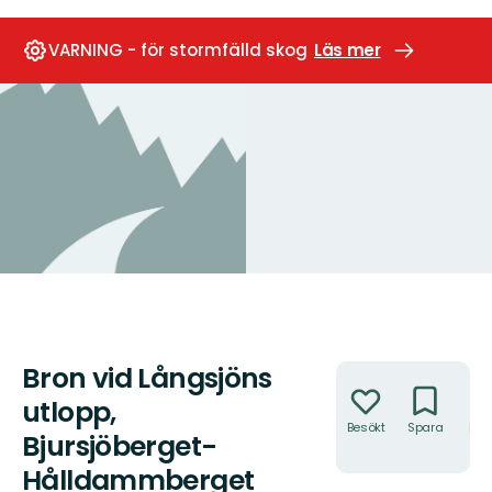
VARNING - för stormfälld skog
Läs mer
Bron vid Långsjöns
Åtgärder
utlopp,
Besökt
Spara
Hitt
Bjursjöberget-
hit
Hålldammberget