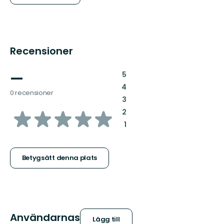
Recensioner
—
:
5
:
4
0 recensioner
:
3
av
:
2
:
1
5
stjärnor
Betygsätt denna plats
Användarnas
Lägg till