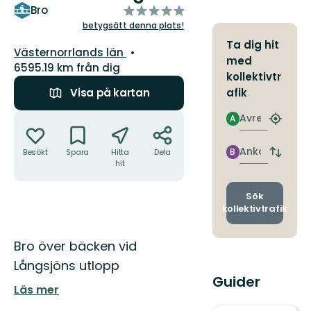
av
Bro
5
betygsätt denna plats!
stjärnor
Ta dig hit
Län:
Västernorrlands län
med
6595.19 km från dig
kollektivtr
afik
Visa på kartan
Åtgärder
Avresa
A
Hitta
närmas
hållpla
Ankomst
B
Besökt
Spara
Hitta
Dela
Byt
hit
avgång
och
ankomst
Sök
kollektivtrafik
Beskrivning
Bro över bäcken vid
Långsjöns utlopp
Guider
Läs mer