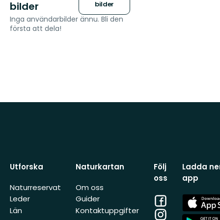
bilder
bilder
Inga användarbilder ännu. Bli den
första att dela!
Utforska
Naturkartan
Följ
Ladda ner
oss
app
Naturreservat
Om oss
Facebook
App
Leder
Guider
Store
Län
Kontaktuppgifter
Instagram
App