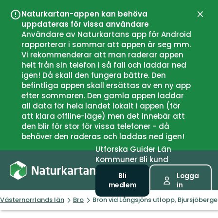
Naturkartan-appen kan behöva
Stän
uppdateras för vissa användare
Användare av Naturkartans app för Android
rapporterar i sommar att appen är seg mm.
Vi rekommenderar att man raderar appen
helt från sin telefon i så fall och laddar ned
igen! Då skall den fungera bättre. Den
befintliga appen skall ersättas av en ny app
efter sommaren. Den gamla appen laddar
all data för hela landet lokalt i appen (för
att klara offline-läge) men det innebär att
den blir för stor för vissa telefoner - då
behöver den raderas och laddas ned igen!
Utforska
Guider
Län
Kommuner
Bli kund
Bli
Logga
medlem
in
Västernorrlands län
Bro
Bron vid Långsjöns utlopp, Bjursjöbe