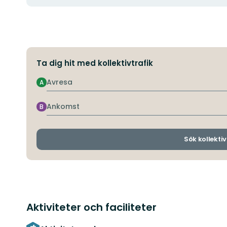
Ta dig hit med kollektivtrafik
Avresa
A
Ankomst
B
Sök kollektiv
Aktiviteter och faciliteter