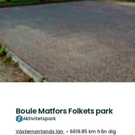
Boule Matfors Folkets park
Aktivitetspark
Län:
Västernorrlands län
6619.85 km från dig