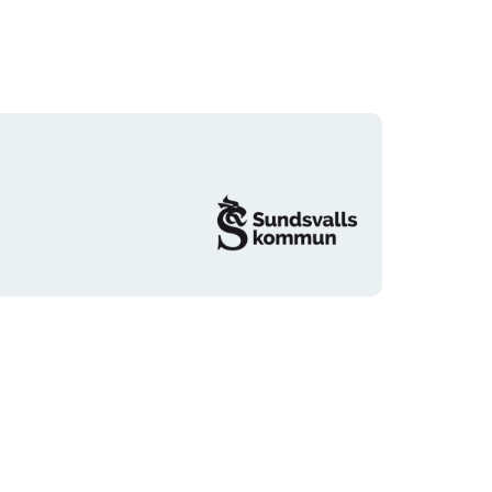
Organisationens
logotyp