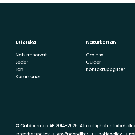
Utforska
Naturkartan
Naturreservat
Om oss
Leder
Guider
Län
Kontaktuppgifter
Kommuner
© Outdoormap AB 2014-2026. Alla rättigheter förbehålln
Integritetspolicy
Användarvillkor
Cookiepolicy
Im