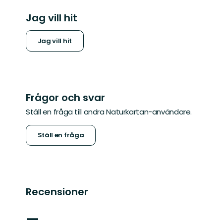
Jag vill hit
Jag vill hit
Frågor och svar
Ställ en fråga till andra Naturkartan-användare.
Ställ en fråga
Recensioner
—