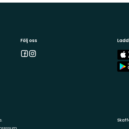
Följ oss
Ladd
Facebook
Instagram
App
Stor
App
Stor
a.
Skaff
pressum