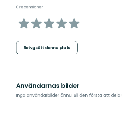
0 recensioner
av
5
stjärnor
Betygsätt denna plats
Användarnas bilder
Inga användarbilder ännu. Bli den första att dela!