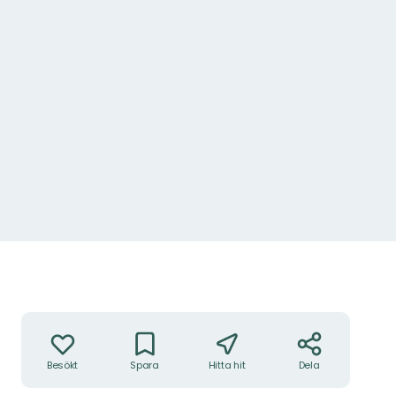
Åtgärder
Besökt
Spara
Hitta hit
Dela