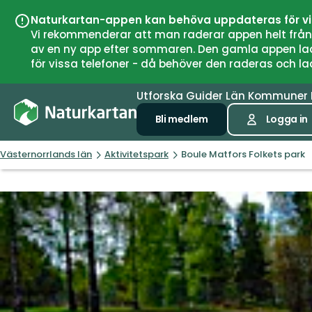
Naturkartan-appen kan behöva uppdateras för v
Vi rekommenderar att man raderar appen helt från si
av en ny app efter sommaren. Den gamla appen laddar
för vissa telefoner - då behöver den raderas och l
Utforska
Guider
Län
Kommuner
Bli medlem
Logga in
Västernorrlands län
Aktivitetspark
Boule Matfors Folkets park