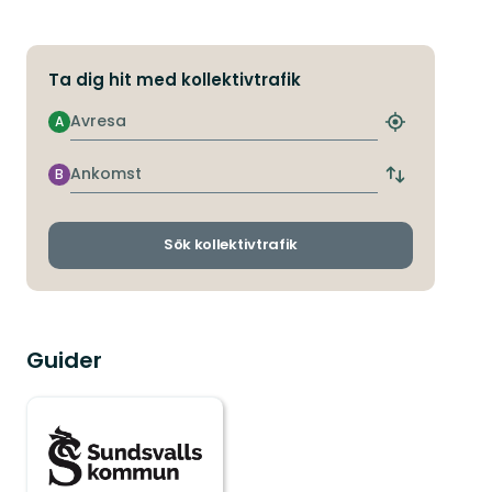
Ta dig hit med kollektivtrafik
Avresa
A
Hitta
närmaste
hållplats
Ankomst
B
Byt
avgångs-
och
ankomsthållp
Sök kollektivtrafik
Guider