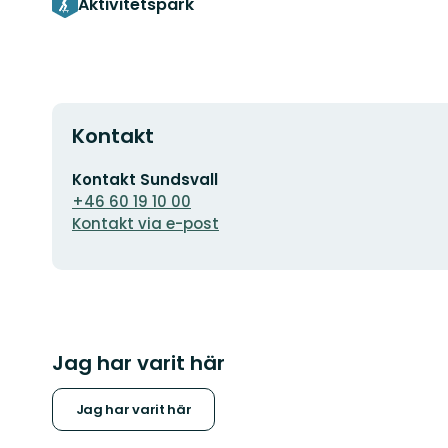
Aktivitetspark
Kontakt
E-
Kontakt Sundsvall
postadress
+46 60 19 10 00
Kontakt via e-post
Jag har varit här
Jag har varit här