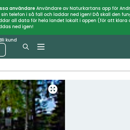
issa användare
Användare av Naturkartans app för Andr
n telefon i så fall och laddar ned igen! Då skall den fun
 all data för hela landet lokalt i appen (för att klara of
addas ned igen!
Bli kund
Gå
till
helskärmsläge