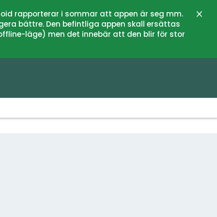
oid rapporterar i sommar att appen är seg mm.
Stän
gera bättre. Den befintliga appen skall ersättas
fline-läge) men det innebär att den blir för stor