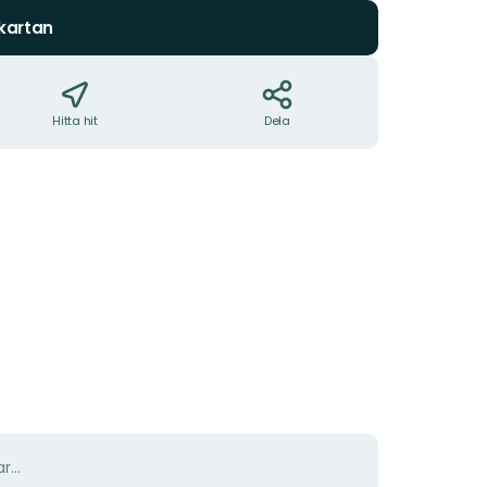
 kartan
Hitta hit
Dela
r...