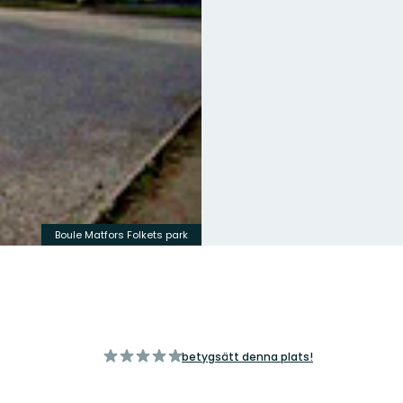
Boule Matfors Folkets park
av
betygsätt denna plats!
5
stjärnor