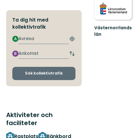
Ta dig hit med
kollektivtrafik
Västernorrlands
län
Avresa
A
Hitta
närmaste
hållplats
Ankomst
B
Byt
avgångs-
och
ankomsthållplatser
Sök kollektivtrafik
Aktiviteter och
faciliteter
Rastplats
Bänkbord