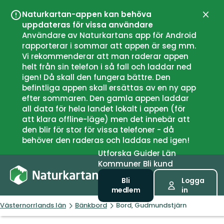
Naturkartan-appen kan behöva
Stän
uppdateras för vissa användare
Användare av Naturkartans app för Android
rapporterar i sommar att appen är seg mm.
Vi rekommenderar att man raderar appen
helt från sin telefon i så fall och laddar ned
igen! Då skall den fungera bättre. Den
befintliga appen skall ersättas av en ny app
efter sommaren. Den gamla appen laddar
all data för hela landet lokalt i appen (för
att klara offline-läge) men det innebär att
den blir för stor för vissa telefoner - då
behöver den raderas och laddas ned igen!
Utforska
Guider
Län
Kommuner
Bli kund
Bli
Logga
medlem
in
Västernorrlands län
Bänkbord
Bord, Gudmundstjärn