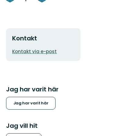
Kontakt
E-
Kontakt via e-post
postadress
Jag har varit här
Jag har varit här
Jag vill hit