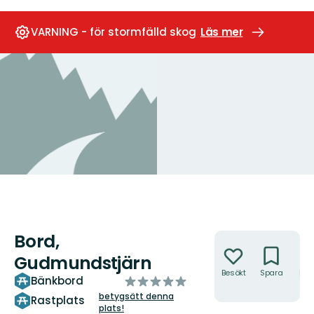
VARNING - för stormfälld skog
Läs mer
Bord,
Åtgärder
Gudmundstjärn
Besökt
Spara
Hitt
av
Bänkbord
hit
5
betygsätt denna
Rastplats
plats!
stjärnor