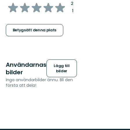
av
:
2
:
1
5
stjärnor
Betygsätt denna plats
Användarnas
Lägg till
bilder
bilder
Inga användarbilder ännu. Bli den
första att dela!