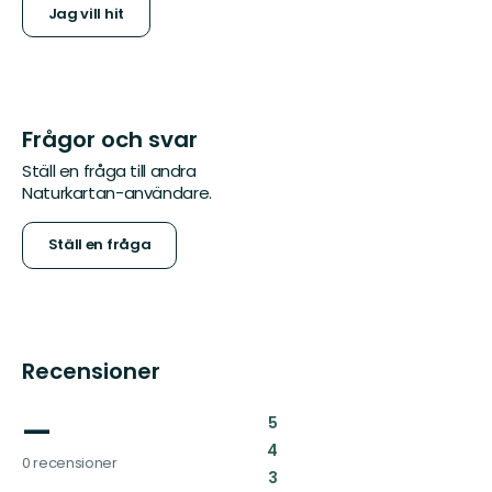
Jag vill hit
Frågor och svar
Ställ en fråga till andra
Naturkartan-användare.
Ställ en fråga
Recensioner
—
:
5
:
4
0 recensioner
:
3