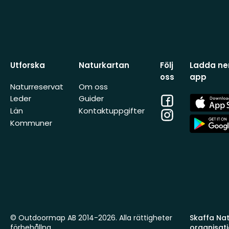
Utforska
Naturkartan
Följ
Ladda ner
oss
app
Naturreservat
Om oss
Facebook
App
Leder
Guider
Store
Län
Kontaktuppgifter
Instagram
App
Kommuner
Store
© Outdoormap AB 2014-2026. Alla rättigheter
Skaffa Natu
förbehållna.
organisat