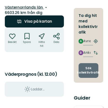
Län:
Västernorrlands län
6603.26 km från dig
Ta dig hit
med
Visa på kartan
kollektivtr
Åtgärder
afik
Avresa
A
Besökt
Spara
Hitta
Dela
Hitta
hit
närmas
hållpla
Ankomst
B
Byt
avgång
och
ankomst
Sök
kollektivtrafik
Väderprognos (kl. 12.00)
Laddar...
Guider