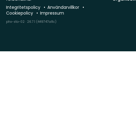
Integritetspolicy
Användarvillkor
Cookiepolicy
Impressum
phx-sto-02 · 26.7.1 (449747a8c)