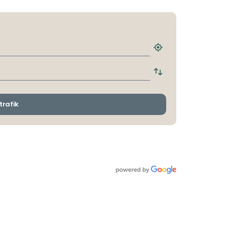
Hitta
närmaste
hållplats
Byt
avgångs-
och
ankomsthållplatser
trafik