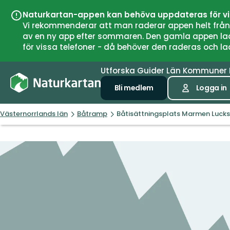
Naturkartan-appen kan behöva uppdateras för v
Vi rekommenderar att man raderar appen helt från si
av en ny app efter sommaren. Den gamla appen laddar
för vissa telefoner - då behöver den raderas och l
Utforska
Guider
Län
Kommuner
Bli medlem
Logga in
Västernorrlands län
Båtramp
Båtisättningsplats Marmen Luck