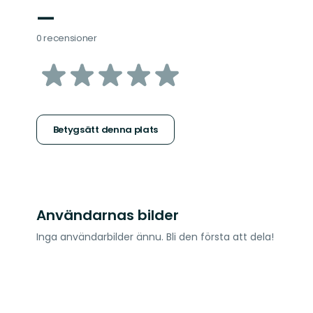
—
0 recensioner
av
5
stjärnor
Betygsätt denna plats
Användarnas bilder
Inga användarbilder ännu. Bli den första att dela!