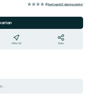
av
betygsätt denna plats!
5
stjärnor
 kartan
Hitta hit
Dela
r...