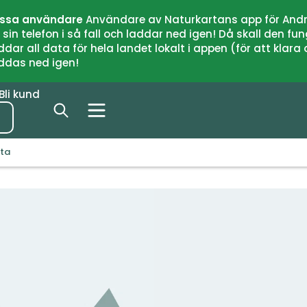
issa användare
Användare av Naturkartans app för Andr
n telefon i så fall och laddar ned igen! Då skall den fun
 all data för hela landet lokalt i appen (för att klara of
addas ned igen!
Bli kund
sta