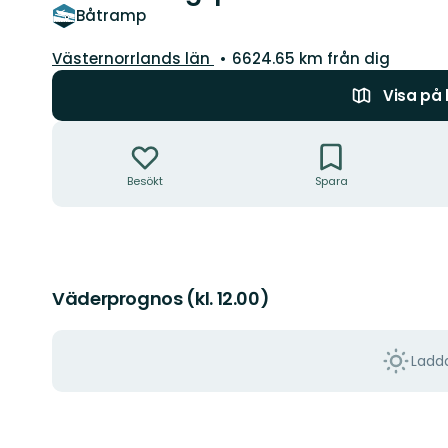
Båtramp
Län:
Västernorrlands län
6624.65 km från dig
Visa på
Åtgärder
Besökt
Spara
Väderprognos (kl. 12.00)
Ladda