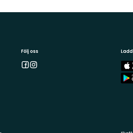
Följ oss
Ladd
Facebook
Instagram
App
Stor
App
Stor