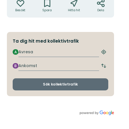
Besökt
Spara
Hitta hit
Dela
Ta dig hit med kollektivtrafik
Avresa
A
Hitta
närmaste
hållplats
Ankomst
B
Byt
avgångs-
och
ankomsthållp
Sök kollektivtrafik