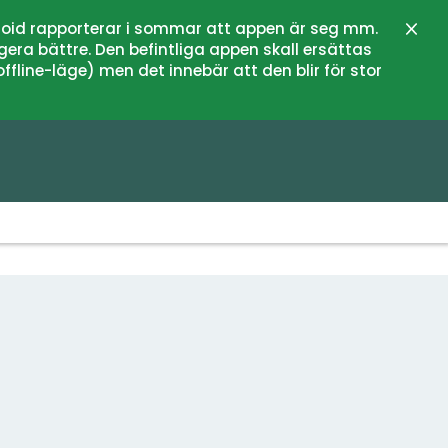
oid rapporterar i sommar att appen är seg mm.
Stän
gera bättre. Den befintliga appen skall ersättas
fline-läge) men det innebär att den blir för stor