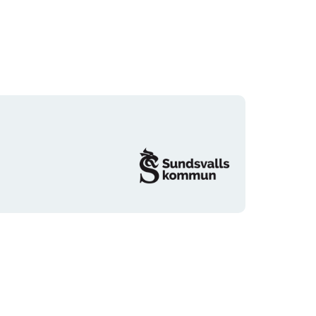
Organisationens
logotyp