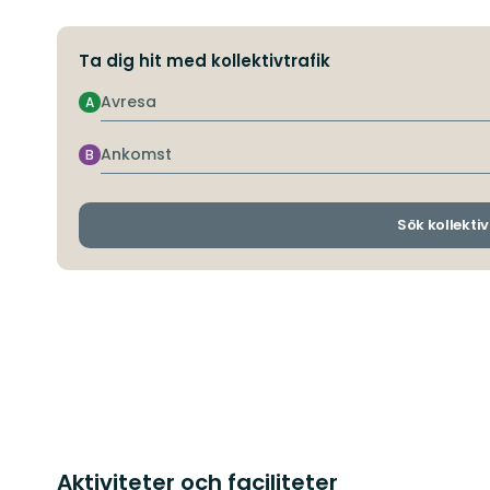
Ta dig hit med kollektivtrafik
Avresa
A
Ankomst
B
Sök kollektiv
Aktiviteter och faciliteter