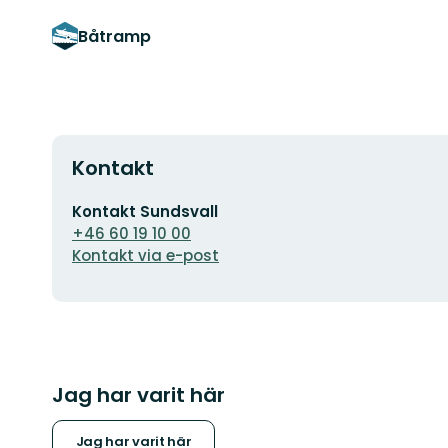
Båtramp
Kontakt
E-
Kontakt Sundsvall
postadress
+46 60 19 10 00
Kontakt via e-post
Jag har varit här
Jag har varit här