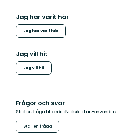
Jag har varit här
Jag har varit här
Jag vill hit
Jag vill hit
Frågor och svar
Ställ en fråga till andra Naturkartan-användare.
Ställ en fråga