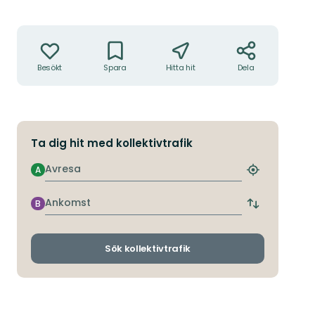
Åtgärder
Besökt
Spara
Hitta hit
Dela
Ta dig hit med kollektivtrafik
Avresa
A
Hitta
närmaste
hållplats
Ankomst
B
Byt
avgångs-
och
ankomsthållp
Sök kollektivtrafik