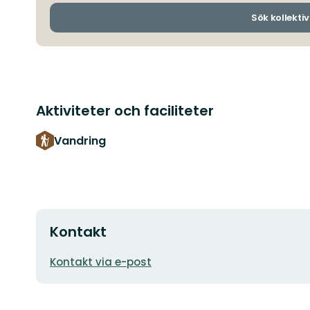
Sök kollektiv
Aktiviteter och faciliteter
Vandring
Kontakt
E-
Kontakt via e-post
postadress