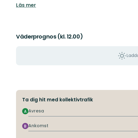
Läs mer
Väderprognos (kl. 12.00)
Ladda
Ta dig hit med kollektivtrafik
Avresa
A
Ankomst
B