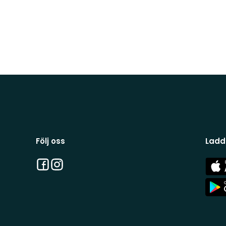
Följ oss
Ladd
Facebook
Instagram
App
Stor
App
Stor