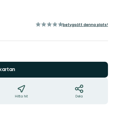
av
betygsätt denna plats!
5
stjärnor
 kartan
Hitta hit
Dela