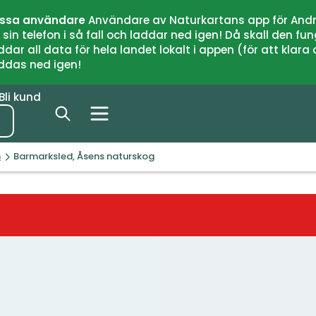
issa användare
Användare av Naturkartans app för Andr
n telefon i så fall och laddar ned igen! Då skall den fun
 all data för hela landet lokalt i appen (för att klara of
addas ned igen!
Bli kund
n
Barmarksled, Åsens naturskog