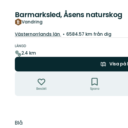
Barmarksled, Åsens naturskog
Vandring
Län:
Västernorrlands län
6584.57 km från dig
Information
om
LÄNGD
leden
2.4 km
Visa på
Åtgärder
Besökt
Spara
Beskrivning
Blå