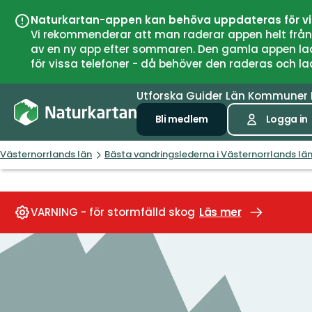
Naturkartan-appen kan behöva uppdateras för v
Vi rekommenderar att man raderar appen helt från si
av en ny app efter sommaren. Den gamla appen laddar
för vissa telefoner - då behöver den raderas och l
Utforska
Guider
Län
Kommuner
Bli medlem
Logga in
Västernorrlands län
Bästa vandringslederna i Västernorrlands lä
VARNING - för stormfälld skog
Läs mer