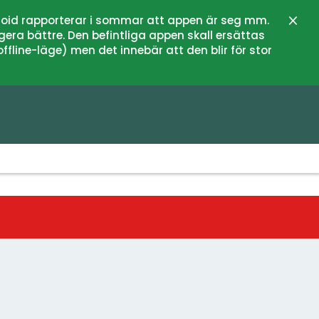
oid rapporterar i sommar att appen är seg mm.
Stän
gera bättre. Den befintliga appen skall ersättas
fline-läge) men det innebär att den blir för stor