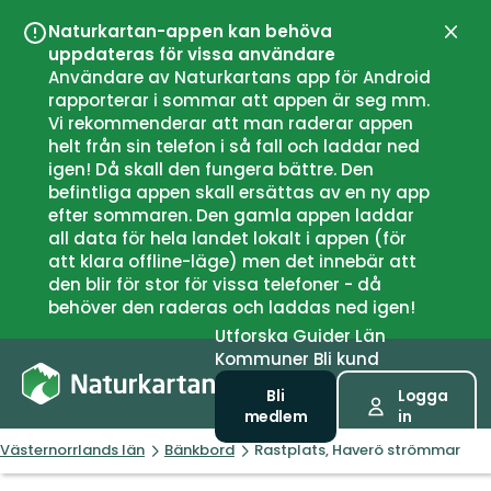
Naturkartan-appen kan behöva
Stän
uppdateras för vissa användare
Användare av Naturkartans app för Android
rapporterar i sommar att appen är seg mm.
Vi rekommenderar att man raderar appen
helt från sin telefon i så fall och laddar ned
igen! Då skall den fungera bättre. Den
befintliga appen skall ersättas av en ny app
efter sommaren. Den gamla appen laddar
all data för hela landet lokalt i appen (för
att klara offline-läge) men det innebär att
den blir för stor för vissa telefoner - då
behöver den raderas och laddas ned igen!
Utforska
Guider
Län
Kommuner
Bli kund
Bli
Logga
medlem
in
Västernorrlands län
Bänkbord
Rastplats, Haverö strömmar