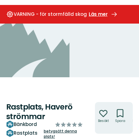
VARNING - för stormfälld skog
Läs mer
Rastplats, Haverö
Åtgärder
strömmar
Besökt
Spara
Hitt
av
Bänkbord
hit
5
betygsätt denna
Rastplats
plats!
stjärnor