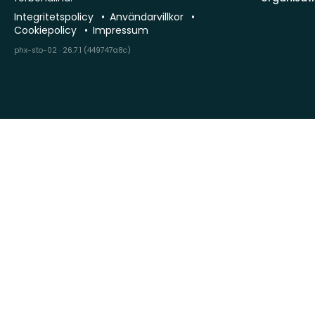
Integritetspolicy
Användarvillkor
Cookiepolicy
Impressum
phx-sto-02 · 26.7.1 (449747a8c)