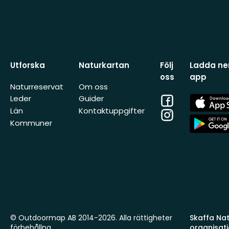
Utforska
Naturkartan
Följ
Ladda ner
oss
app
Naturreservat
Om oss
Facebook
App
Leder
Guider
Store
Län
Kontaktuppgifter
Instagram
App
Kommuner
Store
© Outdoormap AB 2014-2026. Alla rättigheter
Skaffa Natu
förbehållna.
organisat