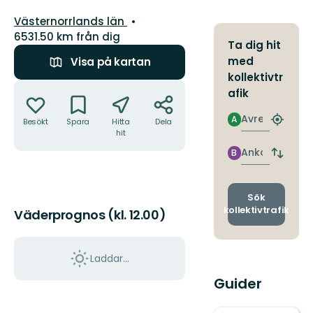
Län:
Västernorrlands län
6531.50 km från dig
Ta dig hit
med
Visa på kartan
kollektivtr
Åtgärder
afik
Avresa
A
Besökt
Spara
Hitta
Dela
Hitta
hit
närmas
hållpla
Ankomst
B
Byt
avgång
och
ankomst
Sök
kollektivtrafik
Väderprognos (kl. 12.00)
Laddar...
Guider