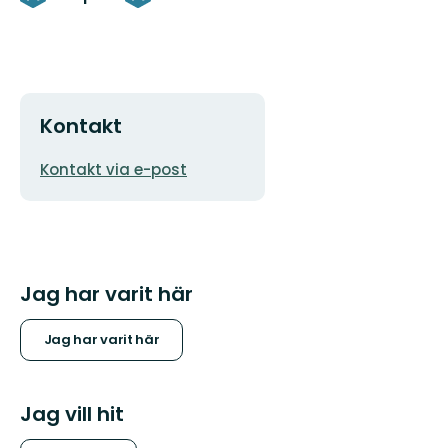
Kontakt
E-
Kontakt via e-post
postadress
Jag har varit här
Jag har varit här
Jag vill hit