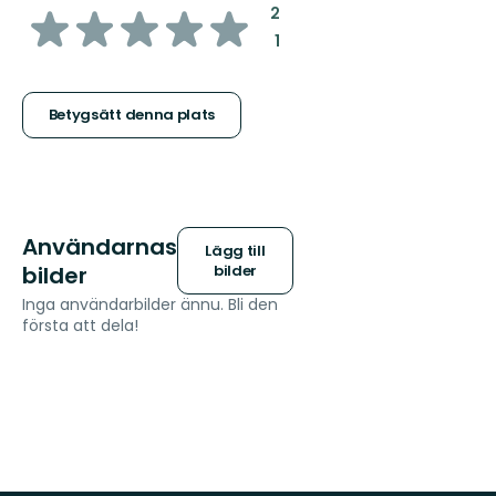
av
:
2
:
1
5
stjärnor
Betygsätt denna plats
Användarnas
Lägg till
bilder
bilder
Inga användarbilder ännu. Bli den
första att dela!