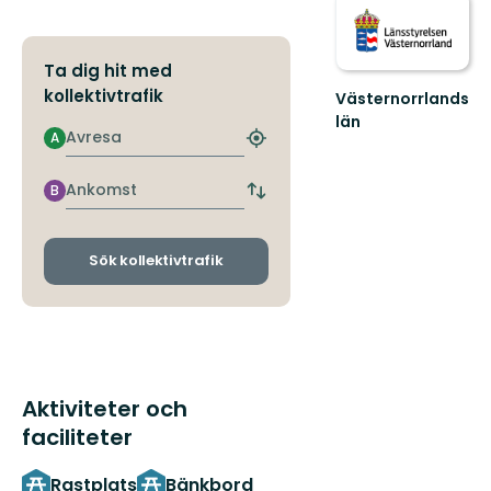
Ta dig hit med
kollektivtrafik
Västernorrlands
län
Avresa
A
Hitta
närmaste
hållplats
Ankomst
B
Byt
avgångs-
och
ankomsthållplatser
Sök kollektivtrafik
Aktiviteter och
faciliteter
Rastplats
Bänkbord