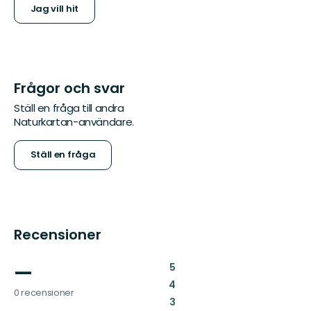
Jag vill hit
Frågor och svar
Ställ en fråga till andra
Naturkartan-användare.
Ställ en fråga
Recensioner
—
:
5
:
4
0 recensioner
:
3