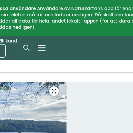
issa användare
Användare av Naturkartans app för Andr
n telefon i så fall och laddar ned igen! Då skall den fun
 all data för hela landet lokalt i appen (för att klara of
addas ned igen!
Bli kund
Gå
till
helskärmsläge