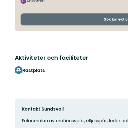
Ankomst
B
Sök kollektiv
Aktiviteter och faciliteter
Rastplats
Kontakt Sundsvall
Felanmälan av motionsspår, elljusspår, leder oc