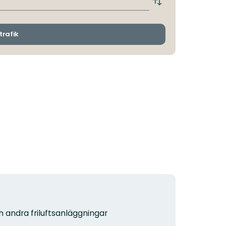
Byt
avgångs-
och
ankomsthållplatser
trafik
h andra friluftsanläggningar