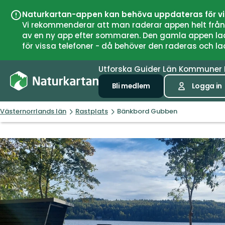
Naturkartan-appen kan behöva uppdateras för v
Vi rekommenderar att man raderar appen helt från si
av en ny app efter sommaren. Den gamla appen laddar
för vissa telefoner - då behöver den raderas och l
Utforska
Guider
Län
Kommuner
Bli medlem
Logga in
Västernorrlands län
Rastplats
Bänkbord Gubben