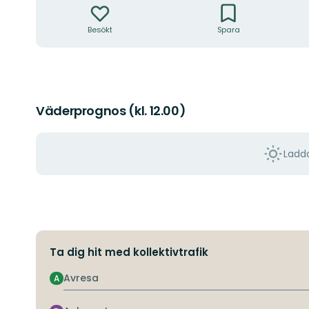
Besökt
Spara
Väderprognos (kl. 12.00)
Ladda
Ta dig hit med kollektivtrafik
Avresa
A