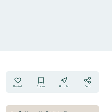
Åtgärder
Besökt
Spara
Hitta hit
Dela