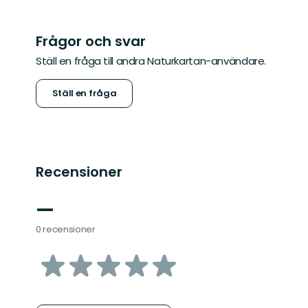
Frågor och svar
Ställ en fråga till andra Naturkartan-användare.
Ställ en fråga
Recensioner
—
0 recensioner
av
5