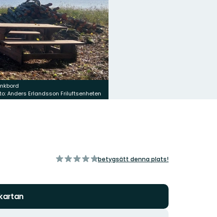
nkbord
to: Anders Erlandsson Friluftsenheten
av
betygsätt denna plats!
5
stjärnor
 kartan