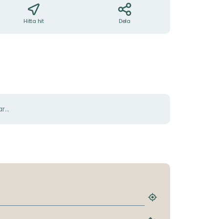
Hitta hit
Dela
r...
Hitta
närmaste
hållplats