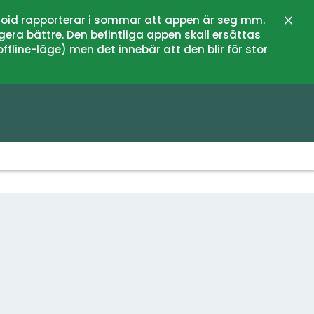
oid rapporterar i sommar att appen är seg mm.
Stän
gera bättre. Den befintliga appen skall ersättas
fline-läge) men det innebär att den blir för stor