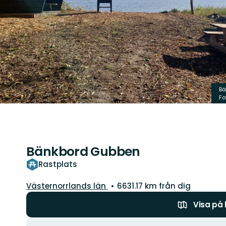
Bä
Fo
Bänkbord Gubben
Rastplats
Län:
Västernorrlands län
6631.17 km från dig
Visa på
Åtgärder