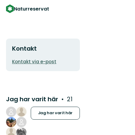
Naturreservat
Kontakt
E-
Kontakt via e-post
postadress
Jag har varit här
21
Jag har varit här