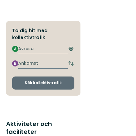
Ta dig hit med
kollektivtrafik
Avresa
A
Hitta
närmaste
hållplats
Ankomst
B
Byt
avgångs-
och
ankomsthållplatser
Sök kollektivtrafik
Aktiviteter och
faciliteter