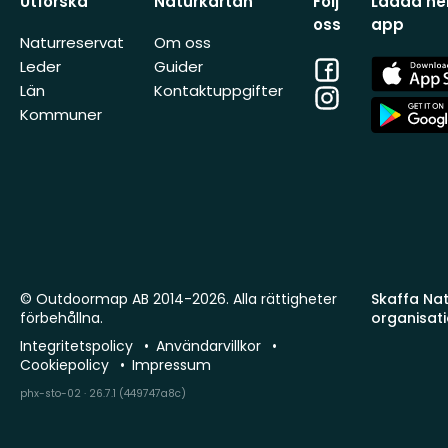
Utforska
Naturkartan
Följ
Ladda ner
oss
app
Naturreservat
Om oss
Facebook
App
Leder
Guider
Store
Län
Kontaktuppgifter
Instagram
App
Kommuner
Store
© Outdoormap AB 2014-2026. Alla rättigheter
Skaffa Natu
förbehållna.
organisat
Integritetspolicy
Användarvillkor
Cookiepolicy
Impressum
phx-sto-02 · 26.7.1 (449747a8c)