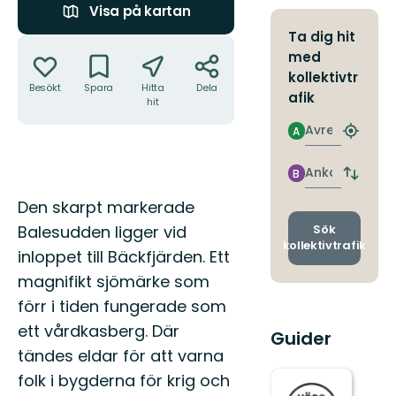
Visa på kartan
Ta dig hit
Åtgärder
med
kollektivtr
Besökt
Spara
Hitta
Dela
afik
hit
Avresa
A
Hitta
närmas
hållpla
Ankomst
B
Byt
avgång
Beskrivning
Den skarpt markerade
och
ankomst
Balesudden ligger vid
Sök
kollektivtrafik
inloppet till Bäckfjärden. Ett
magnifikt sjömärke som
förr i tiden fungerade som
ett vårdkasberg. Där
Guider
tändes eldar för att varna
folk i bygderna för krig och