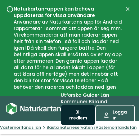
Naturkartan-appen kan behöva
Stän
uppdateras för vissa användare
Användare av Naturkartans app för Android
rapporterar i sommar att appen är seg mm.
Vi rekommenderar att man raderar appen
helt från sin telefon i så fall och laddar ned
igen! Då skall den fungera bättre. Den
befintliga appen skall ersättas av en ny app
efter sommaren. Den gamla appen laddar
all data för hela landet lokalt i appen (för
att klara offline-läge) men det innebär att
den blir för stor för vissa telefoner - då
behöver den raderas och laddas ned igen!
Utforska
Guider
Län
Kommuner
Bli kund
Bli
Logga
medlem
in
Västernorrlands län
Bästa naturreservaten i Västernorrlands län