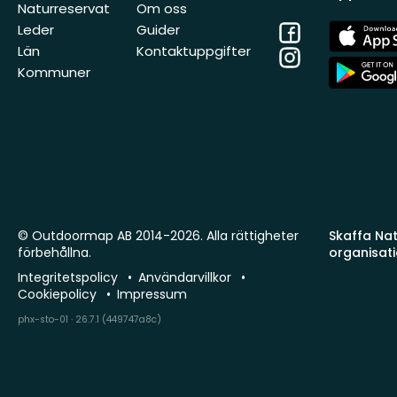
Naturreservat
Om oss
Facebook
App
Leder
Guider
Store
Län
Kontaktuppgifter
Instagram
App
Kommuner
Store
© Outdoormap AB 2014-2026. Alla rättigheter
Skaffa Natu
förbehållna.
organisat
Integritetspolicy
Användarvillkor
Cookiepolicy
Impressum
phx-sto-01 · 26.7.1 (449747a8c)