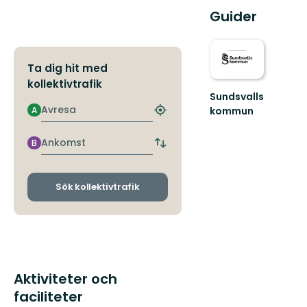
Guider
Ta dig hit med
kollektivtrafik
Sundsvalls
Avresa
A
kommun
Hitta
En
närmaste
friluftskommun
hållplats
Ankomst
B
Byt
där
avgångs-
vi
och
alla
ankomsthållplatser
Sök kollektivtrafik
har
nära
till
nat...
Aktiviteter och
faciliteter