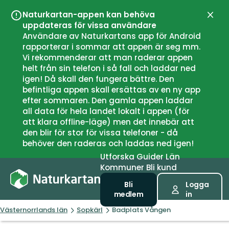
Naturkartan-appen kan behöva
Stän
uppdateras för vissa användare
Användare av Naturkartans app för Android
rapporterar i sommar att appen är seg mm.
Vi rekommenderar att man raderar appen
helt från sin telefon i så fall och laddar ned
igen! Då skall den fungera bättre. Den
befintliga appen skall ersättas av en ny app
efter sommaren. Den gamla appen laddar
all data för hela landet lokalt i appen (för
att klara offline-läge) men det innebär att
den blir för stor för vissa telefoner - då
behöver den raderas och laddas ned igen!
Utforska
Guider
Län
Kommuner
Bli kund
Bli
Logga
medlem
in
Västernorrlands län
Sopkärl
Badplats Vången