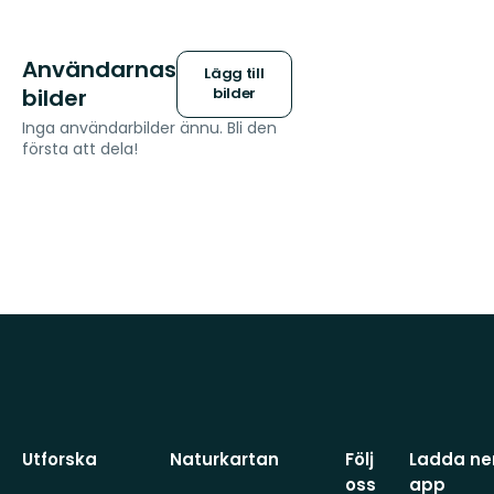
Användarnas
Lägg till
bilder
bilder
Inga användarbilder ännu. Bli den
första att dela!
Utforska
Naturkartan
Följ
Ladda ner
oss
app