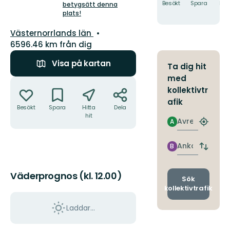
5
Besökt
Spara
Hitt
betygsätt denna
hit
plats!
stjärnor
Län:
Västernorrlands län
6596.46 km från dig
Visa på kartan
Ta dig hit
med
Åtgärder
kollektivtr
afik
Besökt
Spara
Hitta
Dela
hit
Avresa
A
Hitta
närmas
hållpla
Ankomst
B
Byt
avgång
och
Väderprognos (kl. 12.00)
ankomst
Sök
kollektivtrafik
Laddar...