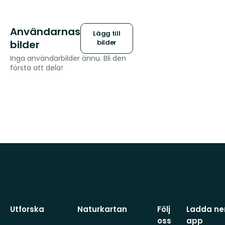
Användarnas
Lägg till
bilder
bilder
Inga användarbilder ännu. Bli den
första att dela!
Utforska
Naturkartan
Följ
Ladda ner
oss
app