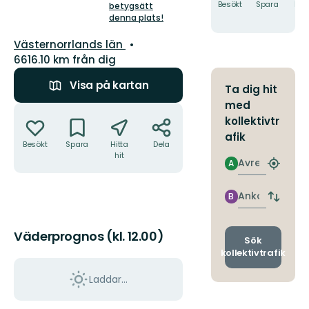
5
Besökt
Spara
Hitt
betygsätt
hit
denna plats!
stjärnor
Län:
Västernorrlands län
6616.10 km från dig
Visa på kartan
Ta dig hit
med
Åtgärder
kollektivtr
afik
Besökt
Spara
Hitta
Dela
hit
Avresa
A
Hitta
närmas
hållpla
Ankomst
B
Byt
avgång
och
Väderprognos (kl. 12.00)
ankomst
Sök
kollektivtrafik
Laddar...