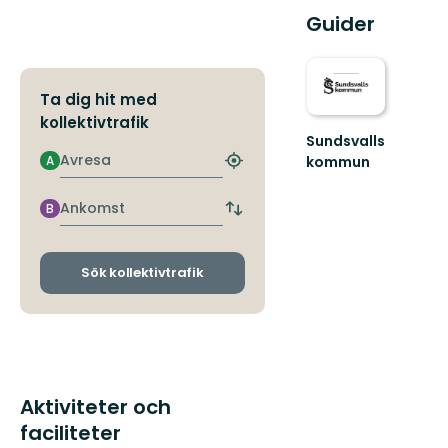
Guider
Ta dig hit med
kollektivtrafik
Sundsvalls
Avresa
A
kommun
Hitta
En
närmaste
friluftskommun
hållplats
Ankomst
B
Byt
där
avgångs-
vi
och
alla
ankomsthållplatser
Sök kollektivtrafik
har
nära
till
nat...
Aktiviteter och
faciliteter