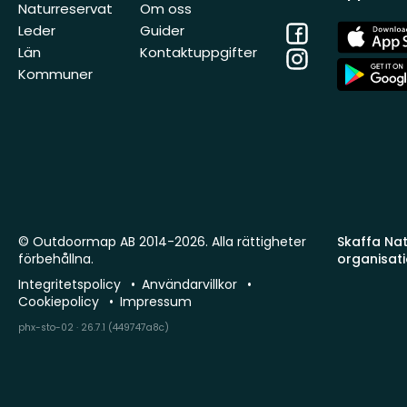
Naturreservat
Om oss
Facebook
App
Leder
Guider
Store
Län
Kontaktuppgifter
Instagram
App
Kommuner
Store
© Outdoormap AB 2014-2026. Alla rättigheter
Skaffa Natu
förbehållna.
organisat
Integritetspolicy
Användarvillkor
Cookiepolicy
Impressum
phx-sto-02 · 26.7.1 (449747a8c)