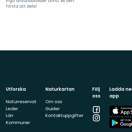
Inga användarbilder ännu. Bli den
första att dela!
Utforska
Naturkartan
Följ
Ladda ner
oss
app
Naturreservat
Om oss
Facebook
App
Leder
Guider
Store
Län
Kontaktuppgifter
Instagram
App
Kommuner
Store