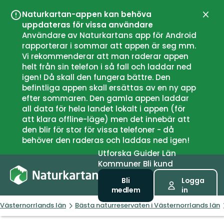
Naturkartan-appen kan behöva
Stän
uppdateras för vissa användare
Användare av Naturkartans app för Android
rapporterar i sommar att appen är seg mm.
Vi rekommenderar att man raderar appen
helt från sin telefon i så fall och laddar ned
igen! Då skall den fungera bättre. Den
befintliga appen skall ersättas av en ny app
efter sommaren. Den gamla appen laddar
all data för hela landet lokalt i appen (för
att klara offline-läge) men det innebär att
den blir för stor för vissa telefoner - då
behöver den raderas och laddas ned igen!
Utforska
Guider
Län
Kommuner
Bli kund
Bli
Logga
medlem
in
Västernorrlands län
Bästa naturreservaten i Västernorrlands län