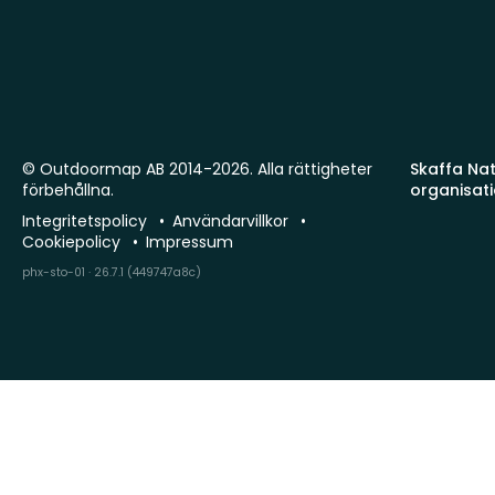
© Outdoormap AB 2014-2026. Alla rättigheter
Skaffa Natu
förbehållna.
organisat
Integritetspolicy
Användarvillkor
Cookiepolicy
Impressum
phx-sto-01 · 26.7.1 (449747a8c)