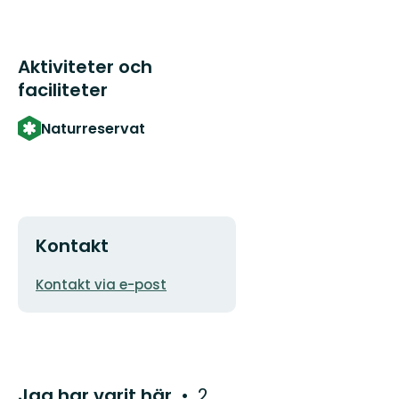
Aktiviteter och
faciliteter
Naturreservat
Kontakt
E-
Kontakt via e-post
postadress
Jag har varit här
2