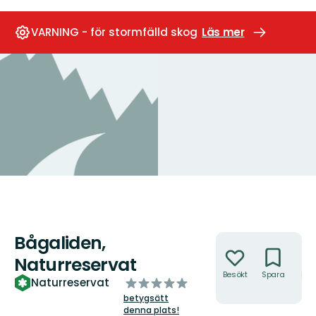
VARNING - för stormfälld skog
Läs mer
Bågaliden,
Åtgärder
Naturreservat
Besökt
Spara
Hitt
av
Naturreservat
hit
5
betygsätt
stjärnor
denna plats!