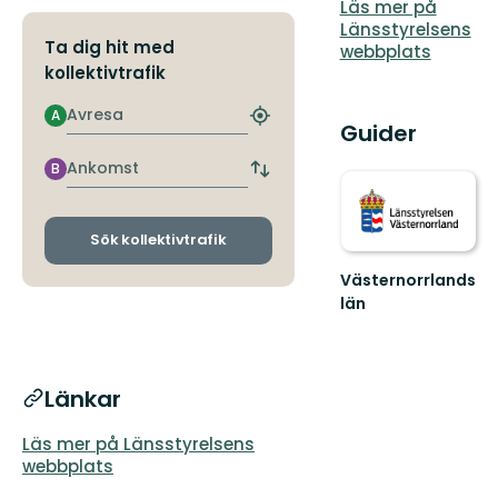
Läs mer på
Länsstyrelsens
Ta dig hit med
webbplats
kollektivtrafik
Avresa
A
Hitta
Guider
närmaste
hållplats
Ankomst
B
Byt
avgångs-
och
ankomsthållplatser
Sök kollektivtrafik
Västernorrlands
län
Länkar
Läs mer på Länsstyrelsens
webbplats