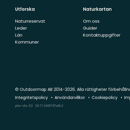
Utforska
Naturkartan
Naturreservat
Om oss
Leder
Guider
Län
Kontaktuppgifter
Kommuner
© Outdoormap AB 2014-2026. Alla rättigheter förbehålln
Integritetspolicy
Användarvillkor
Cookiepolicy
Im
phx-sto-02 · 26.7.1 (449747a8c)