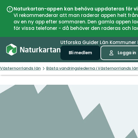
Naturkartan-appen kan behöva uppdateras för v
Vi rekommenderar att man raderar appen helt från si
av en ny app efter sommaren. Den gamla appen laddar
för vissa telefoner - då behöver den raderas och l
Utforska
Guider
Län
Kommuner
Bli medlem
Logga in
Västernorrlands län
Bästa vandringslederna i Västernorrlands lä