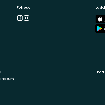
Följ oss
Ladd
Facebook
Instagram
App
Stor
App
Stor
a.
Skaff
pressum