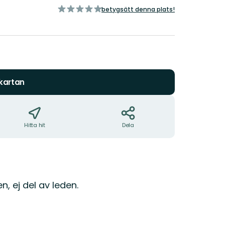
av
betygsätt denna plats!
5
stjärnor
 kartan
Hitta hit
Dela
n, ej del av leden.