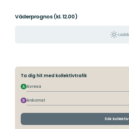
Väderprognos (kl. 12.00)
Ladda
Ta dig hit med kollektivtrafik
Avresa
A
Ankomst
B
Sök kollektiv