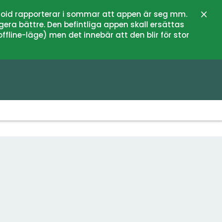
oid rapporterar i sommar att appen är seg mm.
Stän
gera bättre. Den befintliga appen skall ersättas
fline-läge) men det innebär att den blir för stor