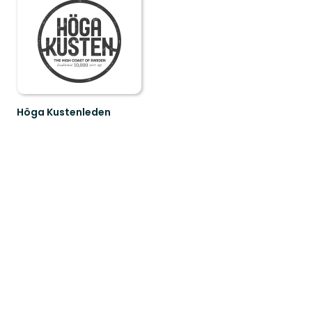
Höga Kustenleden
Höga
Kustenleden
-
karta!