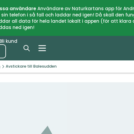
issa användare
Användare av Naturkartans app för Andr
n telefon i så fall och laddar ned igen! Då skall den fun
 all data för hela landet lokalt i appen (för att klara of
addas ned igen!
Bli kund
n
Avstickare till Balesudden