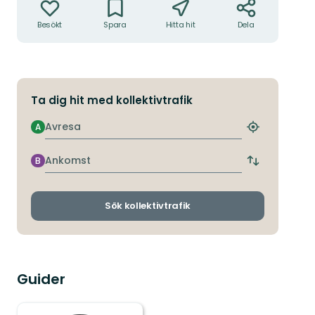
Besökt
Spara
Hitta hit
Dela
Ta dig hit med kollektivtrafik
Avresa
A
Hitta
närmaste
hållplats
Ankomst
B
Byt
avgångs-
och
ankomsthållp
Sök kollektivtrafik
Guider