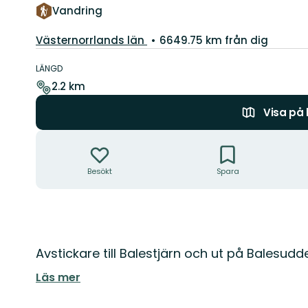
Vandring
Län:
Västernorrlands län
6649.75 km från dig
Information
om
LÄNGD
leden
2.2 km
Visa på
Åtgärder
Besökt
Spara
Beskrivning
Avstickare till Balestjärn och ut på Balesudde
Läs mer