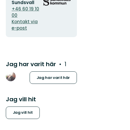
postadress
logotyp
Sundsvall
+46 60 19 10
00
Kontakt via
e-post
Jag har varit här
1
Jag har varit här
Jag vill hit
Jag vill hit