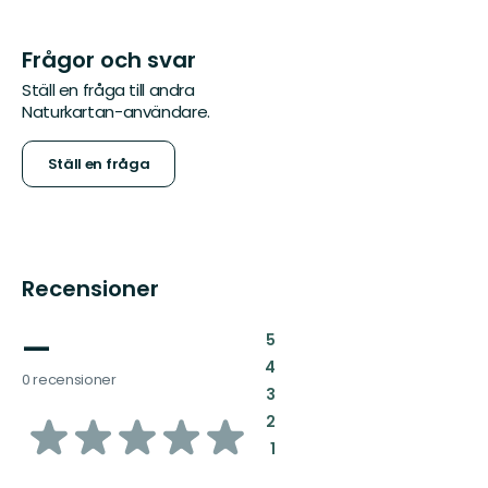
Frågor och svar
Ställ en fråga till andra
Naturkartan-användare.
Ställ en fråga
Recensioner
—
:
5
:
4
0 recensioner
:
3
av
:
2
:
1
5