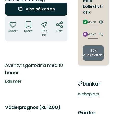
med
kollektivtr
Visa på kartan
afik
Åtgärder
Avresa
A
Hitta
närmas
Besökt
Spara
Hitta
Dela
hållpla
Ankomst
B
hit
Byt
avgång
och
ankomst
Sök
kollektivtrafik
Beskrivning
Äventyrsgolfbana med 18
banor
Läs mer
Länkar
Webbplats
Väderprognos (kl. 12.00)
Guider