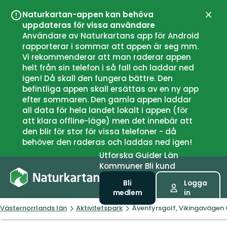
Naturkartan-appen kan behöva
Stän
uppdateras för vissa användare
Användare av Naturkartans app för Android
rapporterar i sommar att appen är seg mm.
Vi rekommenderar att man raderar appen
helt från sin telefon i så fall och laddar ned
igen! Då skall den fungera bättre. Den
befintliga appen skall ersättas av en ny app
efter sommaren. Den gamla appen laddar
all data för hela landet lokalt i appen (för
att klara offline-läge) men det innebär att
den blir för stor för vissa telefoner - då
behöver den raderas och laddas ned igen!
Utforska
Guider
Län
Kommuner
Bli kund
Bli
Logga
medlem
in
Västernorrlands län
Aktivitetspark
Äventyrsgolf, Vikingavägen