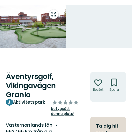
Gå
till
helskärmsläge
Äventyrsgolf,
Åtgärder
Vikingavägen
Besökt
Spara
Hitt
Granlo
hit
av
Aktivitetspark
5
betygsätt
denna plats!
stjärnor
Län:
Västernorrlands län
Ta dig hit
6627.65 km från dig