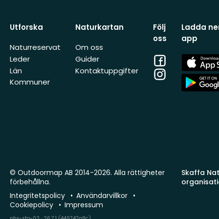
Utforska
Naturkartan
Följ
Ladda ner
oss
app
Naturreservat
Om oss
Facebook
App
Leder
Guider
Store
Län
Kontaktuppgifter
Instagram
App
Kommuner
Store
© Outdoormap AB 2014-2026. Alla rättigheter
Skaffa Natu
förbehållna.
organisat
Integritetspolicy
Användarvillkor
Cookiepolicy
Impressum
phx-sto-02 · 26.7.1 (449747a8c)