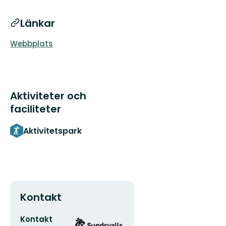
Länkar
Webbplats
Aktiviteter och
faciliteter
Aktivitetspark
Kontakt
E-
Organisationens
Kontakt