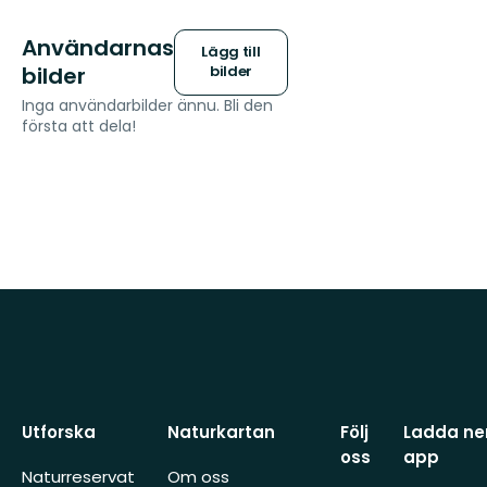
Användarnas
Lägg till
bilder
bilder
Inga användarbilder ännu. Bli den
första att dela!
Utforska
Naturkartan
Följ
Ladda ner
oss
app
Naturreservat
Om oss