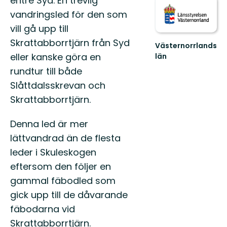
entré Syd. En trevlig
vandringsled för den som
vill gå upp till
Skrattabborrtjärn från Syd
Västernorrlands
eller kanske göra en
län
rundtur till både
Slåttdalsskrevan och
Skrattabborrtjärn.
Denna led är mer
lättvandrad än de flesta
leder i Skuleskogen
eftersom den följer en
gammal fäbodled som
gick upp till de dåvarande
fäbodarna vid
Skrattabborrtjärn.