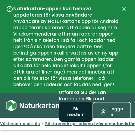
Naturkartan-appen kan behöva
Stän
uppdateras för vissa användare
Användare av Naturkartans app för Android
rapporterar i sommar att appen är seg mm.
Vi rekommenderar att man raderar appen
helt från sin telefon i så fall och laddar ned
igen! Då skall den fungera bättre. Den
befintliga appen skall ersättas av en ny app
efter sommaren. Den gamla appen laddar
all data för hela landet lokalt i appen (för
att klara offline-läge) men det innebär att
den blir för stor för vissa telefoner - då
behöver den raderas och laddas ned igen!
Utforska
Guider
Län
Kommuner
Bli kund
Bli
Logga
medlem
in
Västernorrlands län
Bästa vandringslederna i Västernorrlands lä