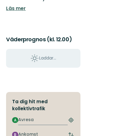
Läs mer
Väderprognos (kl. 12.00)
Laddar...
Ta dig hit med
kollektivtrafik
Avresa
A
Hitta
närmaste
hållplats
Ankomst
B