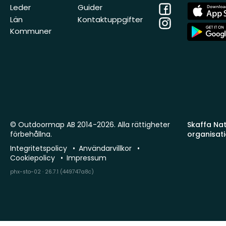
Facebook
App
Leder
Guider
Store
Län
Kontaktuppgifter
Instagram
App
Kommuner
Store
© Outdoormap AB 2014-2026. Alla rättigheter
Skaffa Natu
förbehållna.
organisat
Integritetspolicy
Användarvillkor
Cookiepolicy
Impressum
phx-sto-02 · 26.7.1 (449747a8c)