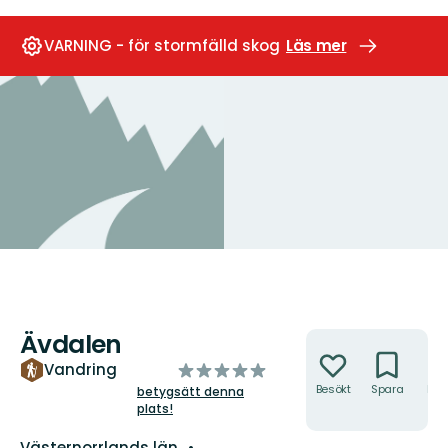
VARNING - för stormfälld skog
Läs mer
Ävdalen
Åtgärder
av
Vandring
5
Besökt
Spara
Hitt
betygsätt denna
hit
plats!
stjärnor
Län:
Västernorrlands län