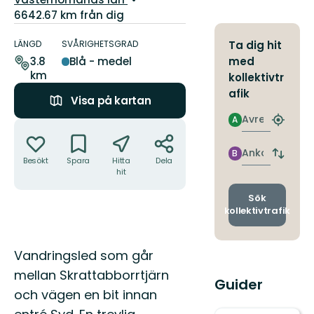
6642.67 km från dig
Information
om
LÄNGD
SVÅRIGHETSGRAD
Ta dig hit
leden
med
3.8
Blå - medel
km
kollektivtr
afik
Visa på kartan
Avresa
A
Åtgärder
Hitta
närmas
hållpla
Ankomst
B
Byt
Besökt
Spara
Hitta
Dela
avgång
hit
och
ankomst
Sök
kollektivtrafik
Beskrivning
Vandringsled som går
mellan Skrattabborrtjärn
Guider
och vägen en bit innan