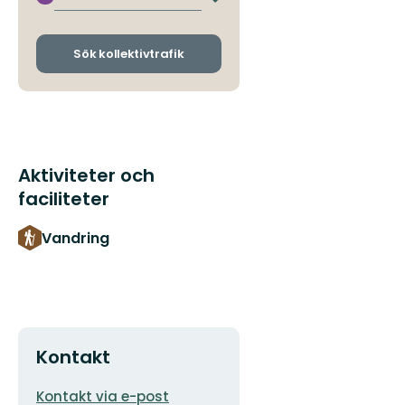
Byt
avgångs-
och
ankomsthållplatser
Sök kollektivtrafik
Aktiviteter och
faciliteter
Vandring
Kontakt
E-
Kontakt via e-post