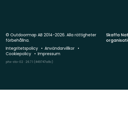
© Outdoormap AB 2014-2026. Alla rättigheter
Skaffa Natu
förbehållna.
organisat
Integritetspolicy
Användarvillkor
Cookiepolicy
Impressum
phx-sto-02 · 26.7.1 (449747a8c)