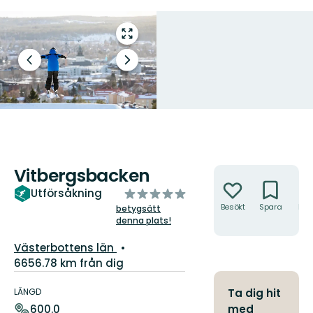
Gå
till
helskärmsläge
Föregående
Nästa
bild
bildspel
Vitbergsbacken
Åtgärder
av
Utförsåkning
5
Besökt
Spara
Hitt
betygsätt
hit
denna plats!
stjärnor
Län:
Västerbottens län
6656.78 km från dig
Information
om
LÄNGD
Ta dig hit
leden
med
600.0