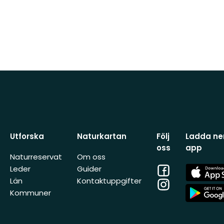
Utforska
Naturkartan
Följ
Ladda ner
oss
app
Naturreservat
Om oss
Facebook
App
Leder
Guider
Store
Län
Kontaktuppgifter
Instagram
App
Kommuner
Store