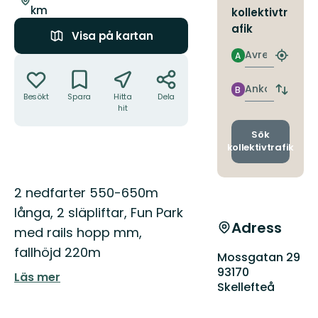
km
kollektivtr
afik
Visa på kartan
Avresa
A
Åtgärder
Hitta
närmas
hållpla
Ankomst
B
Byt
Besökt
Spara
Hitta
Dela
avgång
hit
och
ankomst
Sök
kollektivtrafik
Beskrivning
2 nedfarter 550-650m
långa, 2 släpliftar, Fun Park
Adress
med rails hopp mm,
fallhöjd 220m
Mossgatan 29
93170
Läs mer
Skellefteå