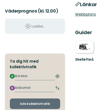
Länkar
Väderprognos (kl. 12.00)
Webbplats
Laddar...
Guider
Skellefteå
Ta dig hit med
Välkommen
kollektivtrafik
till
Skellefteås
Avresa
A
fantastiska
Hitta
natur!
närmaste
hållplats
Ankomst
B
Byt
avgångs-
och
ankomsthållplatser
Sök kollektivtrafik