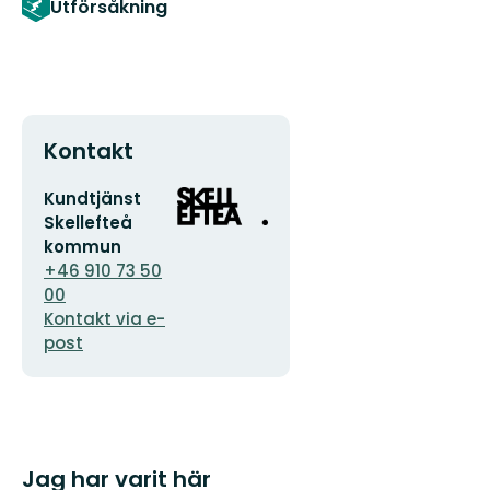
Utförsåkning
Kontakt
E-
Organisationens
Kundtjänst
postadress
logotyp
Skellefteå
kommun
+46 910 73 50
00
Kontakt via e-
post
Jag har varit här