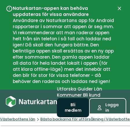
Naturkartan-appen kan behöva
Stän
uppdateras för vissa användare
Användare av Naturkartans app för Android
rapporterar i sommar att appen är seg mm.
Vi rekommenderar att man raderar appen
helt från sin telefon i så fall och laddar ned
igen! Då skall den fungera bättre. Den
befintliga appen skall ersättas av en ny app
efter sommaren. Den gamla appen laddar
all data för hela landet lokalt i appen (för
att klara offline-läge) men det innebär att
den blir för stor för vissa telefoner - då
behöver den raderas och laddas ned igen!
Utforska
Guider
Län
Kommuner
Bli kund
Bli
Logga
medlem
in
Västerbottens län
Bästa backarna för utförsåkning i Västerbotte