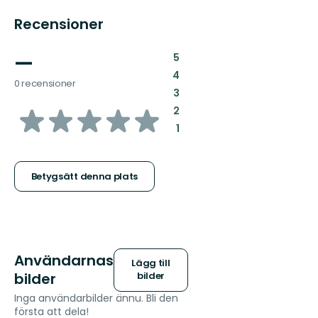
Recensioner
—
:
5
:
4
0 recensioner
:
3
av
:
2
:
1
5
stjärnor
Betygsätt denna plats
Användarnas
Lägg till
bilder
bilder
Inga användarbilder ännu. Bli den
första att dela!