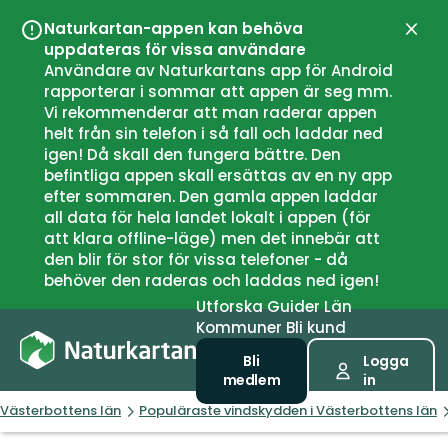
Naturkartan-appen kan behöva
Stän
uppdateras för vissa användare
Användare av Naturkartans app för Android
rapporterar i sommar att appen är seg mm.
Vi rekommenderar att man raderar appen
helt från sin telefon i så fall och laddar ned
igen! Då skall den fungera bättre. Den
befintliga appen skall ersättas av en ny app
efter sommaren. Den gamla appen laddar
all data för hela landet lokalt i appen (för
att klara offline-läge) men det innebär att
den blir för stor för vissa telefoner - då
behöver den raderas och laddas ned igen!
Utforska
Guider
Län
Kommuner
Bli kund
Bli
Logga
medlem
in
Västerbottens län
Populäraste vindskydden i Västerbottens län