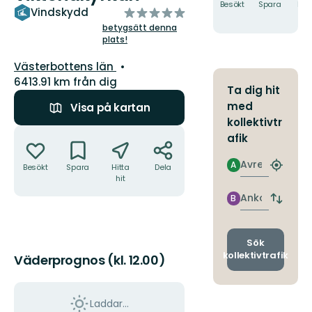
Besökt
Spara
Hitt
av
Vindskydd
hit
5
betygsätt denna
plats!
stjärnor
Län:
Västerbottens län
6413.91 km från dig
Ta dig hit
med
Visa på kartan
kollektivtr
Åtgärder
afik
Avresa
A
Besökt
Spara
Hitta
Dela
Hitta
hit
närmas
hållpla
Ankomst
B
Byt
avgång
och
ankomst
Sök
kollektivtrafik
Väderprognos (kl. 12.00)
Laddar...