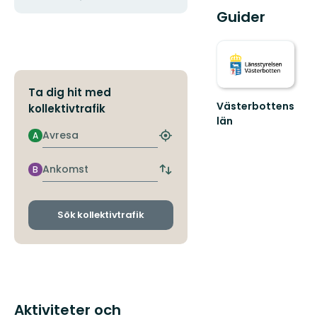
Guider
Ta dig hit med
Västerbottens
kollektivtrafik
län
Välkommen
Avresa
A
Hitta
ut
närmaste
i
hållplats
Ankomst
B
naturen
Byt
avgångs-
och
ankomsthållplatser
Sök kollektivtrafik
Aktiviteter och