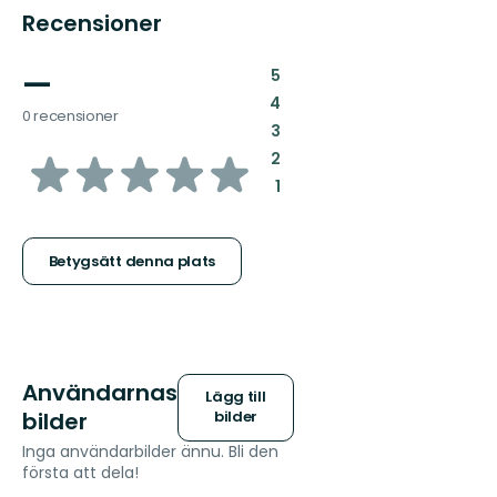
Recensioner
—
:
5
:
4
0 recensioner
:
3
av
:
2
:
1
5
stjärnor
Betygsätt denna plats
Användarnas
Lägg till
bilder
bilder
Inga användarbilder ännu. Bli den
första att dela!