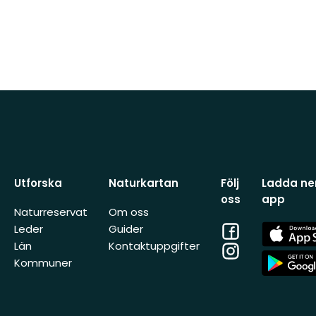
Utforska
Naturkartan
Följ
Ladda ner
oss
app
Naturreservat
Om oss
Facebook
App
Leder
Guider
Store
Län
Kontaktuppgifter
Instagram
App
Kommuner
Store