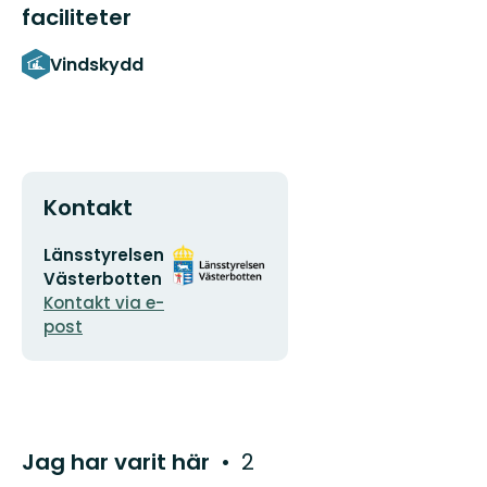
faciliteter
Vindskydd
Kontakt
E-
Organisationens
Länsstyrelsen
postadress
logotyp
Västerbotten
Kontakt via e-
post
Jag har varit här
2