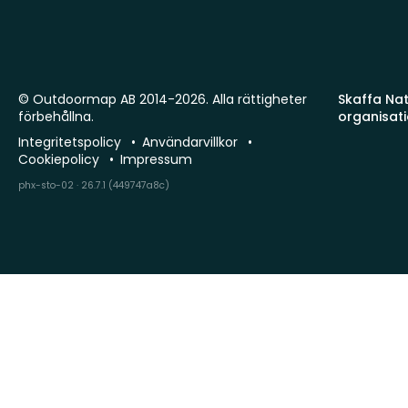
© Outdoormap AB 2014-2026. Alla rättigheter
Skaffa Natu
förbehållna.
organisat
Integritetspolicy
Användarvillkor
Cookiepolicy
Impressum
phx-sto-02 · 26.7.1 (449747a8c)