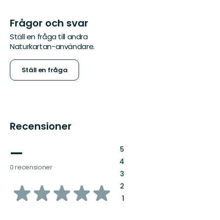
Frågor och svar
Ställ en fråga till andra
Naturkartan-användare.
Ställ en fråga
Recensioner
—
:
5
:
4
0 recensioner
:
3
av
:
2
:
1
5