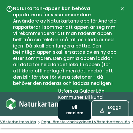
Naturkartan-appen kan behöva
Stän
uppdateras för vissa användare
Användare av Naturkartans app för Android
rapporterar i sommar att appen är seg mm.
Vi rekommenderar att man raderar appen
helt från sin telefon i så fall och laddar ned
igen! Då skall den fungera bättre. Den
befintliga appen skall ersättas av en ny app
efter sommaren. Den gamla appen laddar
all data för hela landet lokalt i appen (för
att klara offline-läge) men det innebär att
den blir för stor för vissa telefoner - då
behöver den raderas och laddas ned igen!
Utforska
Guider
Län
Kommuner
Bli kund
Bli
Logga
medlem
in
Västerbottens län
Populäraste vindskydden i Västerbottens län