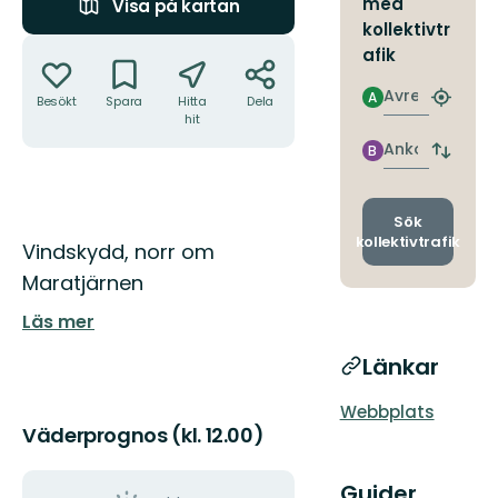
med
Visa på kartan
kollektivtr
Åtgärder
afik
Avresa
A
Besökt
Spara
Hitta
Dela
Hitta
hit
närmas
hållpla
Ankomst
B
Byt
avgång
och
ankomst
Sök
kollektivtrafik
Beskrivning
Vindskydd, norr om
Maratjärnen
Läs mer
Länkar
Webbplats
Väderprognos (kl. 12.00)
Guider