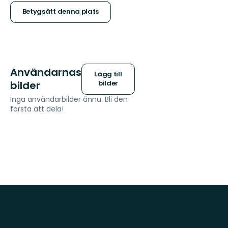
stjärnor
Betygsätt denna plats
Användarnas
Lägg till
bilder
bilder
Inga användarbilder ännu. Bli den
första att dela!