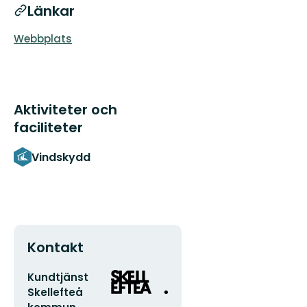
Länkar
Webbplats
Aktiviteter och
faciliteter
Vindskydd
Kontakt
E-
Organisationens
Kundtjänst
postadress
logotyp
Skellefteå