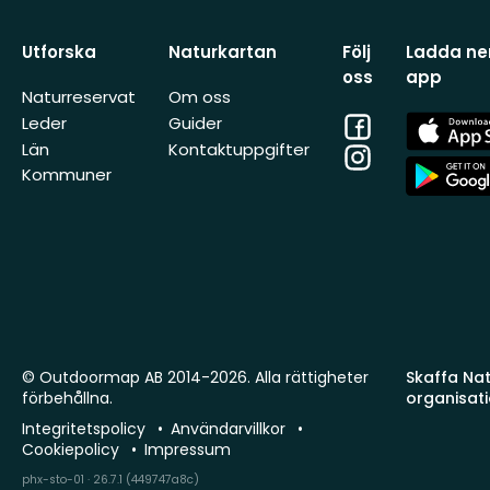
Utforska
Naturkartan
Följ
Ladda ner
oss
app
Naturreservat
Om oss
Facebook
App
Leder
Guider
Store
Län
Kontaktuppgifter
Instagram
App
Kommuner
Store
© Outdoormap AB 2014-2026. Alla rättigheter
Skaffa Natu
förbehållna.
organisat
Integritetspolicy
Användarvillkor
Cookiepolicy
Impressum
phx-sto-01 · 26.7.1 (449747a8c)