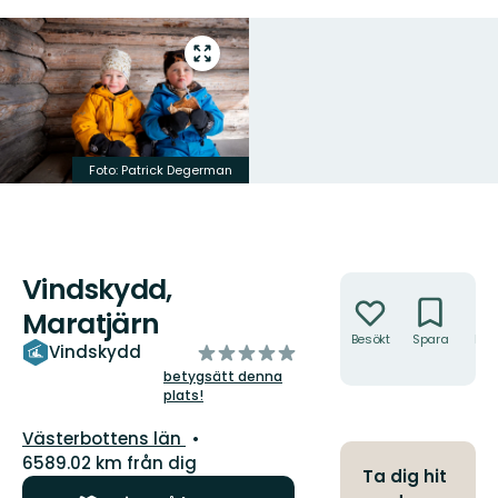
Gå
till
helskärmsläge
Foto: Patrick Degerman
Vindskydd,
Åtgärder
Maratjärn
Besökt
Spara
Hitt
av
Vindskydd
hit
5
betygsätt denna
plats!
stjärnor
Län:
Västerbottens län
6589.02 km från dig
Ta dig hit