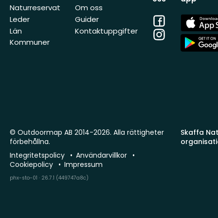
Naturreservat
Om oss
Facebook
App
Leder
Guider
Store
Län
Kontaktuppgifter
Instagram
App
Kommuner
Store
© Outdoormap AB 2014-2026. Alla rättigheter
Skaffa Natu
förbehållna.
organisat
Integritetspolicy
Användarvillkor
Cookiepolicy
Impressum
phx-sto-01 · 26.7.1 (449747a8c)