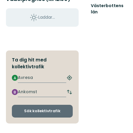
Västerbottens
län
Laddar...
Välkommen
ut
i
naturen
Ta dig hit med
kollektivtrafik
Avresa
A
Hitta
närmaste
hållplats
Ankomst
B
Byt
avgångs-
och
ankomsthållplatser
Sök kollektivtrafik