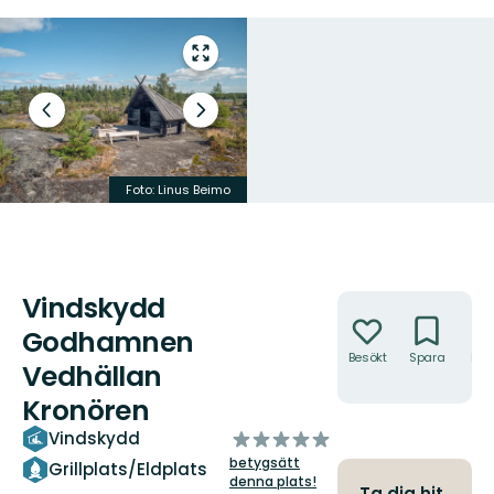
Gå
till
helskärmsläge
Föregående
Nästa
bild
bildspel
Foto: Linus Beimo
Foto: Linus Beimo
Vindskydd
Åtgärder
Godhamnen
Besökt
Spara
Hitt
Vedhällan
hit
Kronören
av
Vindskydd
5
betygsätt
Grillplats/Eldplats
stjärnor
denna plats!
Ta dig hit