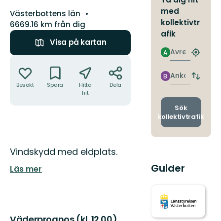
med
Län:
Västerbottens län
kollektivtr
6669.16 km från dig
afik
Visa på kartan
Avresa
A
Hitta
Åtgärder
närmas
hållpla
Ankomst
B
Byt
Besökt
Spara
Hitta
Dela
avgång
hit
och
ankomst
Sök
kollektivtrafik
Beskrivning
Vindskydd med eldplats.
Guider
Läs mer
Väderprognos (kl. 12.00)