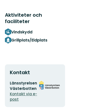
Aktiviteter och
faciliteter
Vindskydd
Grillplats/Eldplats
Kontakt
E-
Organisationens
Länsstyrelsen
postadress
logotyp
Västerbotten
Kontakt via e-
post