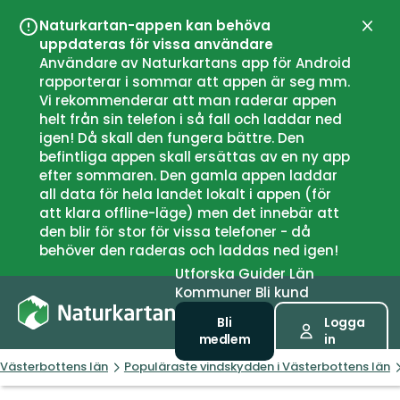
Naturkartan-appen kan behöva
Stän
uppdateras för vissa användare
Användare av Naturkartans app för Android
rapporterar i sommar att appen är seg mm.
Vi rekommenderar att man raderar appen
helt från sin telefon i så fall och laddar ned
igen! Då skall den fungera bättre. Den
befintliga appen skall ersättas av en ny app
efter sommaren. Den gamla appen laddar
all data för hela landet lokalt i appen (för
att klara offline-läge) men det innebär att
den blir för stor för vissa telefoner - då
behöver den raderas och laddas ned igen!
Utforska
Guider
Län
Kommuner
Bli kund
Bli
Logga
medlem
in
Västerbottens län
Populäraste vindskydden i Västerbottens län