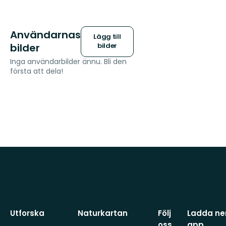
Användarnas
Lägg till
bilder
bilder
Inga användarbilder ännu. Bli den
första att dela!
Utforska
Naturkartan
Följ
Ladda ner
oss
app