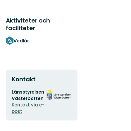
Aktiviteter och
faciliteter
Vedlår
Kontakt
E-
Organisationens
Länsstyrelsen
postadress
logotyp
Västerbotten
Kontakt via e-
post