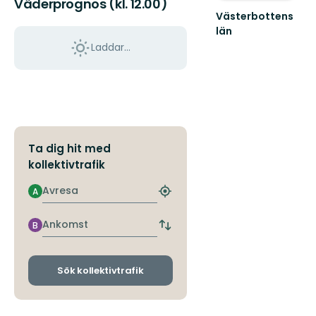
Väderprognos (kl. 12.00)
Västerbottens
län
Välkommen
Laddar...
ut
i
naturen
Ta dig hit med
kollektivtrafik
Avresa
A
Hitta
närmaste
hållplats
Ankomst
B
Byt
avgångs-
och
ankomsthållplatser
Sök kollektivtrafik