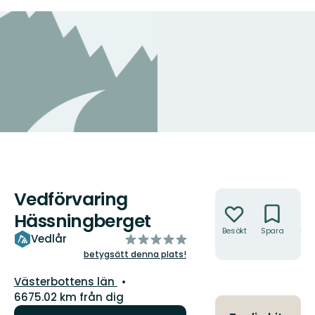
Vedförvaring
Åtgärder
Hässningberget
Besökt
Spara
Hitt
av
Vedlår
hit
5
betygsätt denna plats!
stjärnor
Län:
Västerbottens län
6675.02 km från dig