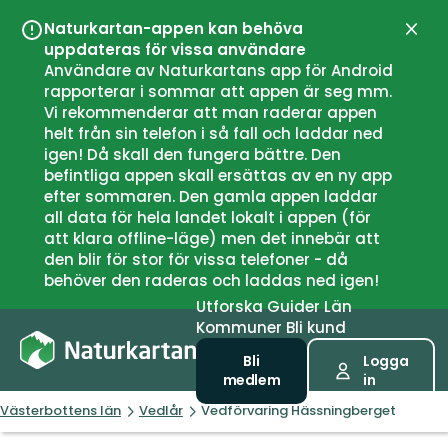
Naturkartan-appen kan behöva
Stän
uppdateras för vissa användare
Användare av Naturkartans app för Android
rapporterar i sommar att appen är seg mm.
Vi rekommenderar att man raderar appen
helt från sin telefon i så fall och laddar ned
igen! Då skall den fungera bättre. Den
befintliga appen skall ersättas av en ny app
efter sommaren. Den gamla appen laddar
all data för hela landet lokalt i appen (för
att klara offline-läge) men det innebär att
den blir för stor för vissa telefoner - då
behöver den raderas och laddas ned igen!
Utforska
Guider
Län
Kommuner
Bli kund
Bli
Logga
medlem
in
Västerbottens län
Vedlår
Vedförvaring Hässningberget