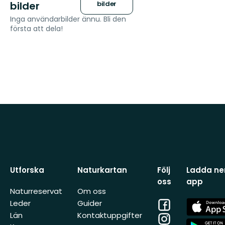
bilder
bilder
Inga användarbilder ännu. Bli den
första att dela!
Utforska
Naturkartan
Följ
Ladda ner
oss
app
Naturreservat
Om oss
Facebook
App
Leder
Guider
Store
Län
Kontaktuppgifter
Instagram
App