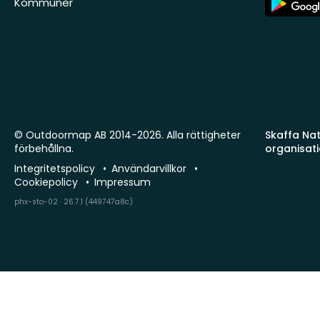
Kommuner
Store
© Outdoormap AB 2014-2026. Alla rättigheter
Skaffa Natu
förbehållna.
organisat
Integritetspolicy
Användarvillkor
Cookiepolicy
Impressum
phx-sto-02 · 26.7.1 (449747a8c)