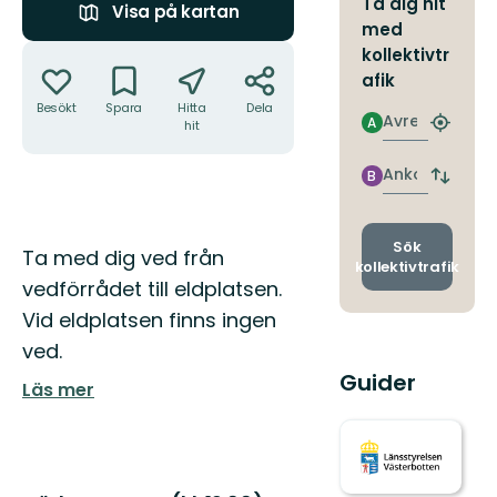
Ta dig hit
Visa på kartan
med
Åtgärder
kollektivtr
afik
Besökt
Spara
Hitta
Dela
Avresa
A
hit
Hitta
närmas
hållpla
Ankomst
B
Byt
avgång
och
ankomst
Sök
Beskrivning
Ta med dig ved från
kollektivtrafik
vedförrådet till eldplatsen.
Vid eldplatsen finns ingen
ved.
Guider
Läs mer