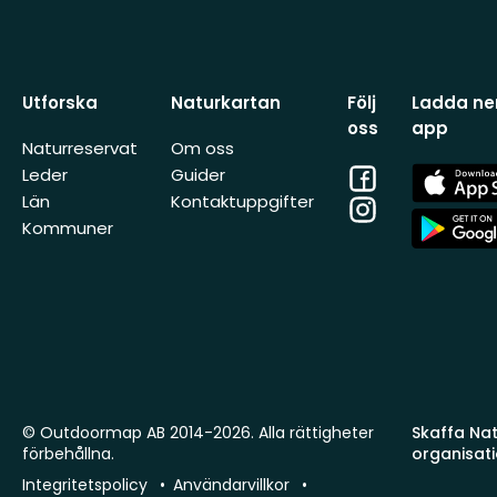
Utforska
Naturkartan
Följ
Ladda ner
oss
app
Naturreservat
Om oss
Facebook
App
Leder
Guider
Store
Län
Kontaktuppgifter
Instagram
App
Kommuner
Store
© Outdoormap AB 2014-2026. Alla rättigheter
Skaffa Natu
förbehållna.
organisat
Integritetspolicy
Användarvillkor