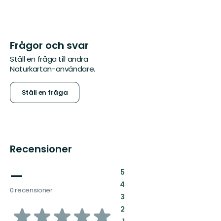
Frågor och svar
Ställ en fråga till andra
Naturkartan-användare.
Ställ en fråga
Recensioner
—
:
5
:
4
0 recensioner
:
3
av
:
2