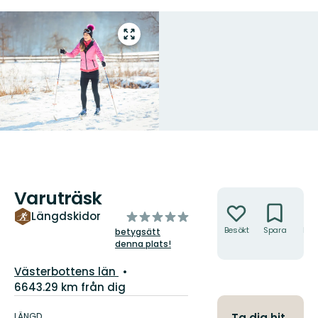
Gå
till
helskärmsläge
Varuträsk
Åtgärder
av
Längdskidor
5
Besökt
Spara
Hitt
betygsätt
hit
denna plats!
stjärnor
Län:
Västerbottens län
6643.29 km från dig
Information
om
LÄNGD
Ta dig hit