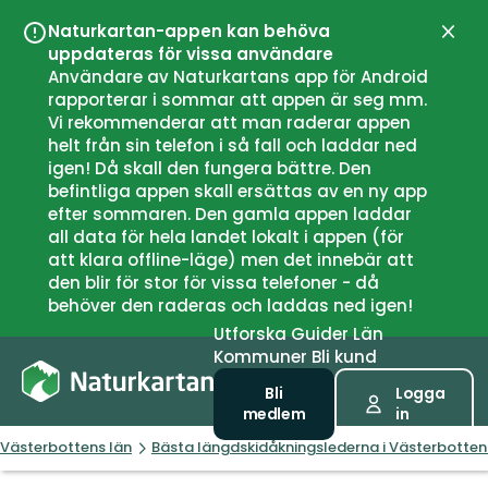
Naturkartan-appen kan behöva
Stän
uppdateras för vissa användare
Användare av Naturkartans app för Android
rapporterar i sommar att appen är seg mm.
Vi rekommenderar att man raderar appen
helt från sin telefon i så fall och laddar ned
igen! Då skall den fungera bättre. Den
befintliga appen skall ersättas av en ny app
efter sommaren. Den gamla appen laddar
all data för hela landet lokalt i appen (för
att klara offline-läge) men det innebär att
den blir för stor för vissa telefoner - då
behöver den raderas och laddas ned igen!
Utforska
Guider
Län
Kommuner
Bli kund
Bli
Logga
medlem
in
Västerbottens län
Bästa längdskidåkningslederna i Västerbotten