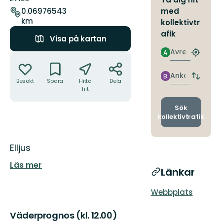
leden
med
0.06976543
km
kollektivtr
afik
Visa på kartan
Avresa
A
Åtgärder
Hitta
närmas
hållpla
Ankomst
B
Byt
Besökt
Spara
Hitta
Dela
avgång
hit
och
ankomst
Sök
kollektivtrafik
Beskrivning
Elljus
Läs mer
Länkar
Webbplats
Väderprognos (kl. 12.00)