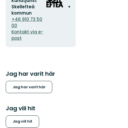
E-
Organisationens
Kundtjänst
postadress
logotyp
Skellefteå
kommun
+46 910 73 50
00
Kontakt via e-
post
Jag har varit här
Jag har varit här
Jag vill hit
Jag vill hit