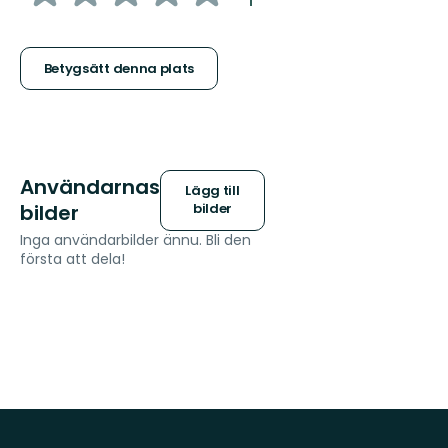
:
1
5
stjärnor
Betygsätt denna plats
Användarnas
Lägg till
bilder
bilder
Inga användarbilder ännu. Bli den
första att dela!