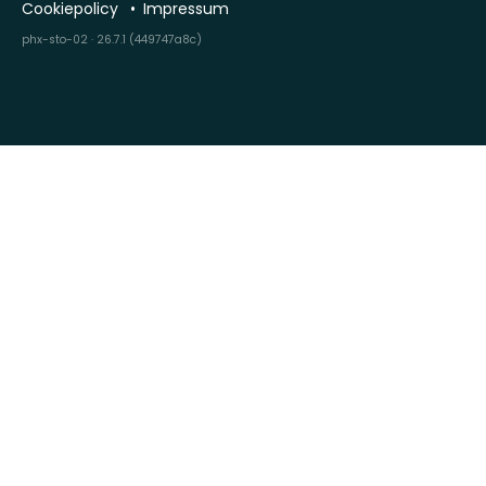
Cookiepolicy
Impressum
phx-sto-02 · 26.7.1 (449747a8c)