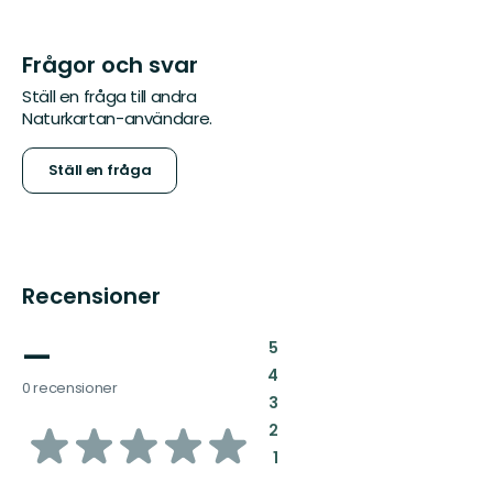
Frågor och svar
Ställ en fråga till andra
Naturkartan-användare.
Ställ en fråga
Recensioner
—
:
5
:
4
0 recensioner
:
3
av
:
2
:
1
5