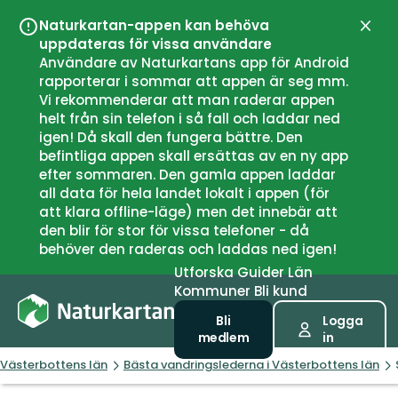
Naturkartan-appen kan behöva
Stän
uppdateras för vissa användare
Användare av Naturkartans app för Android
rapporterar i sommar att appen är seg mm.
Vi rekommenderar att man raderar appen
helt från sin telefon i så fall och laddar ned
igen! Då skall den fungera bättre. Den
befintliga appen skall ersättas av en ny app
efter sommaren. Den gamla appen laddar
all data för hela landet lokalt i appen (för
att klara offline-läge) men det innebär att
den blir för stor för vissa telefoner - då
behöver den raderas och laddas ned igen!
Utforska
Guider
Län
Kommuner
Bli kund
Bli
Logga
medlem
in
Västerbottens län
Bästa vandringslederna i Västerbottens län