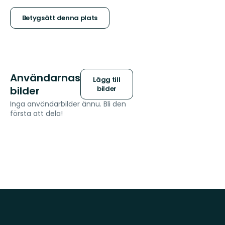
stjärnor
Betygsätt denna plats
Användarnas
Lägg till
bilder
bilder
Inga användarbilder ännu. Bli den
första att dela!