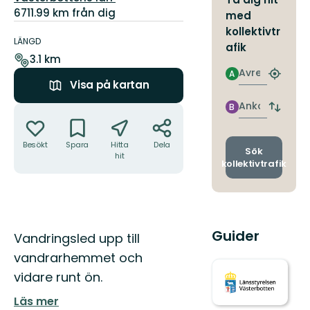
6711.99 km från dig
med
Information
kollektivtr
om
LÄNGD
afik
leden
3.1 km
Avresa
A
Hitta
Visa på kartan
närmas
hållpla
Ankomst
B
Åtgärder
Byt
avgång
och
Besökt
Spara
Hitta
Dela
ankomst
Sök
hit
kollektivtrafik
Guider
Beskrivning
Vandringsled upp till
vandrarhemmet och
vidare runt ön.
Läs mer