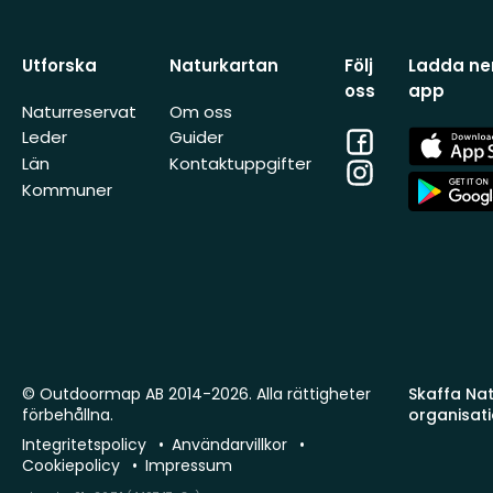
Utforska
Naturkartan
Följ
Ladda ner
oss
app
Naturreservat
Om oss
Facebook
App
Leder
Guider
Store
Län
Kontaktuppgifter
Instagram
App
Kommuner
Store
© Outdoormap AB 2014-2026. Alla rättigheter
Skaffa Natu
förbehållna.
organisat
Integritetspolicy
Användarvillkor
Cookiepolicy
Impressum