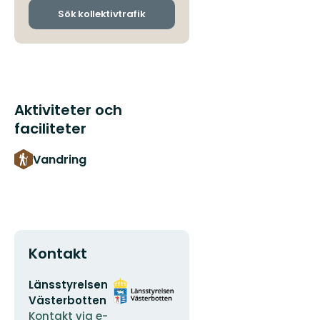
ankomsthållplatser
Sök kollektivtrafik
Aktiviteter och
faciliteter
Vandring
Kontakt
E-
Organisationens
Länsstyrelsen
postadress
logotyp
Västerbotten
Kontakt via e-