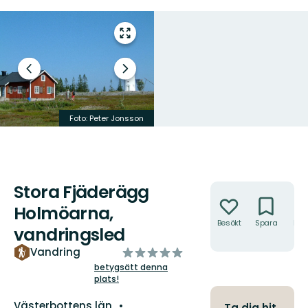
Gå
till
helskärmsläge
Föregående
Nästa
bild
bildspel
Foto: Peter Jonsson
Länsstyrelsen Västerbotten
Stora Fjäderägg
Åtgärder
Holmöarna,
Besökt
Spara
Hitt
vandringsled
hit
av
Vandring
5
betygsätt denna
plats!
stjärnor
Län:
Västerbottens län
Ta dig hit