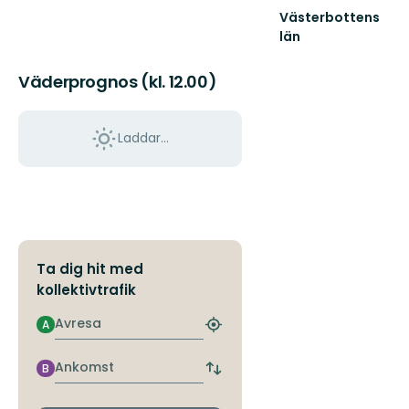
Västerbottens
län
Välkommen
ut
Väderprognos (kl. 12.00)
i
naturen
Laddar...
Ta dig hit med
kollektivtrafik
Avresa
A
Hitta
närmaste
hållplats
Ankomst
B
Byt
avgångs-
och