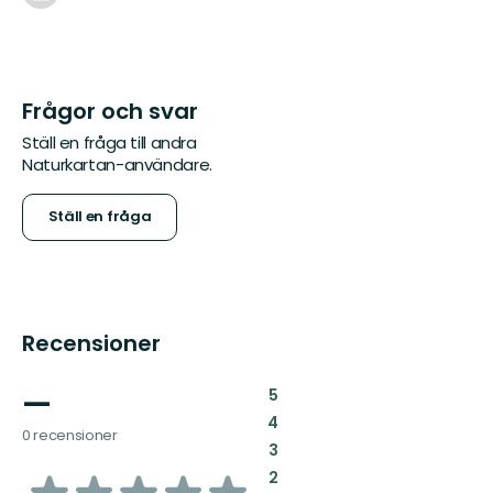
Frågor och svar
Ställ en fråga till andra
Naturkartan-användare.
Ställ en fråga
Recensioner
—
:
5
:
4
0 recensioner
:
3
av
:
2