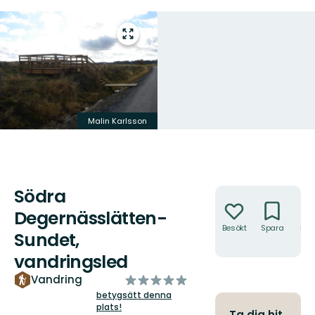
Gå
till
helskärmsläge
Malin Karlsson
Södra
Åtgärder
Degernässlätten-
Besökt
Spara
Hitt
Sundet,
hit
vandringsled
av
Vandring
5
betygsätt denna
plats!
stjärnor
Ta dig hit