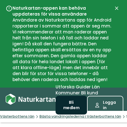
Naturkartan-appen kan behöva
Stän
uppdateras för vissa användare
Användare av Naturkartans app för Android
rapporterar i sommar att appen är seg mm.
Vi rekommenderar att man raderar appen
helt från sin telefon i så fall och laddar ned
igen! Då skall den fungera bättre. Den
befintliga appen skall ersättas av en ny app
efter sommaren. Den gamla appen laddar
all data för hela landet lokalt i appen (för
att klara offline-läge) men det innebär att
den blir för stor för vissa telefoner - då
behöver den raderas och laddas ned igen!
Utforska
Guider
Län
Kommuner
Bli kund
Bli
Logga
medlem
in
Västerbottens län
Bästa vandringslederna i Västerbottens län