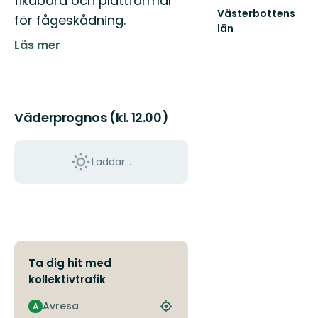
fikabord och plattformar
Västerbottens
för fågeskådning.
län
Välkommen
Läs mer
ut
i
naturen
Väderprognos (kl. 12.00)
Laddar...
Ta dig hit med
kollektivtrafik
Avresa
A
Hitta