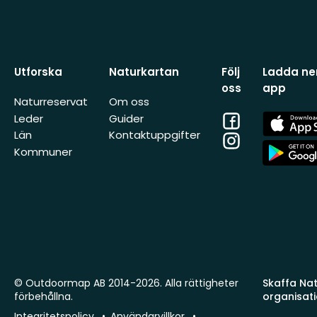
Utforska
Naturkartan
Följ
Ladda ner
oss
app
Naturreservat
Om oss
Facebook
App
Leder
Guider
Store
Län
Kontaktuppgifter
Instagram
App
Kommuner
Store
© Outdoormap AB 2014-2026. Alla rättigheter
Skaffa Natu
förbehållna.
organisat
Integritetspolicy
Användarvillkor