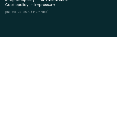
Cookiepolicy
Impressum
phx-sto-02 · 26.7.1 (449747a8c)