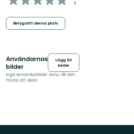
:
1
5
stjärnor
Betygsätt denna plats
Användarnas
Lägg till
bilder
bilder
Inga användarbilder ännu. Bli den
första att dela!