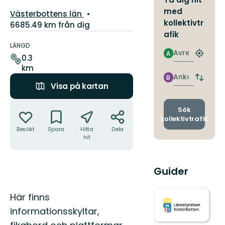
med
Län:
Västerbottens län
kollektivtr
6685.49 km från dig
afik
Information
om
LÄNGD
Avresa
A
leden
Hitta
0.3
närmas
km
hållpla
Ankomst
B
Byt
Visa på kartan
avgång
och
Åtgärder
ankomst
Sök
kollektivtrafik
Besökt
Spara
Hitta
Dela
hit
Guider
Beskrivning
Här finns
informationsskyltar,