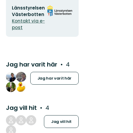
E-
Organisationens
Länsstyrelsen
postadress
logotyp
Västerbotten
Kontakt via e-
post
Jag har varit här
4
Jag har varit här
Jag vill hit
4
Jag vill hit