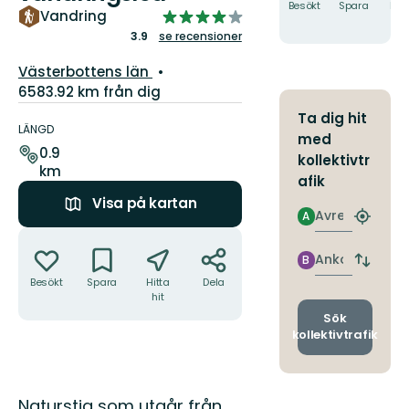
Besökt
Spara
Hitt
3.9291443850267385
Vandring
hit
av
3.9
se recensioner
5
Län:
Västerbottens län
stjärnor
6583.92 km från dig
Information
Ta dig hit
om
LÄNGD
med
leden
0.9
kollektivtr
km
afik
Visa på kartan
Avresa
A
Hitta
Åtgärder
närmas
hållpla
Ankomst
B
Byt
avgång
Besökt
Spara
Hitta
Dela
hit
och
ankomst
Sök
kollektivtrafik
Beskrivning
Naturstig som utgår från