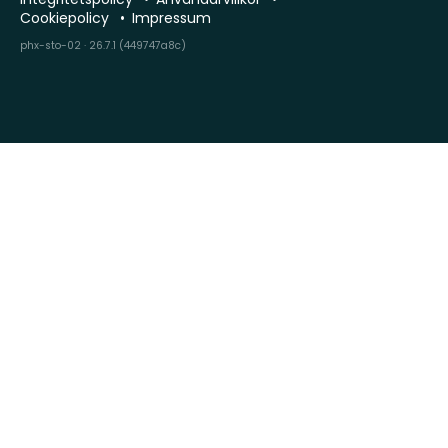
Cookiepolicy
Impressum
phx-sto-02 · 26.7.1 (449747a8c)