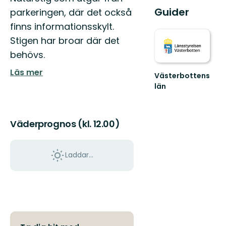
Guider
parkeringen, där det också
finns informationsskylt.
Stigen har broar där det
behövs.
Läs mer
Västerbottens
län
Välkommen
ut
i
Väderprognos (kl. 12.00)
naturen
Laddar...