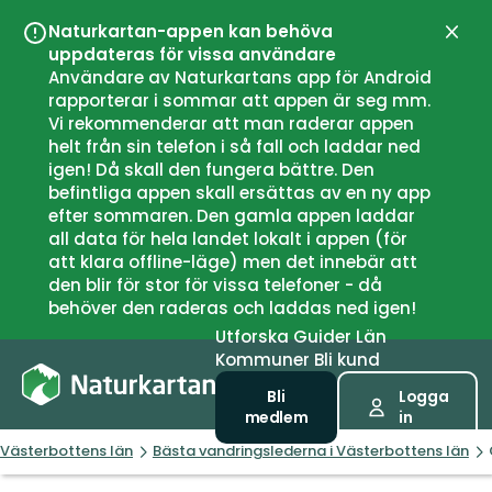
Naturkartan-appen kan behöva
Stän
uppdateras för vissa användare
Användare av Naturkartans app för Android
rapporterar i sommar att appen är seg mm.
Vi rekommenderar att man raderar appen
helt från sin telefon i så fall och laddar ned
igen! Då skall den fungera bättre. Den
befintliga appen skall ersättas av en ny app
efter sommaren. Den gamla appen laddar
all data för hela landet lokalt i appen (för
att klara offline-läge) men det innebär att
den blir för stor för vissa telefoner - då
behöver den raderas och laddas ned igen!
Utforska
Guider
Län
Kommuner
Bli kund
Bli
Logga
medlem
in
Västerbottens län
Bästa vandringslederna i Västerbottens län