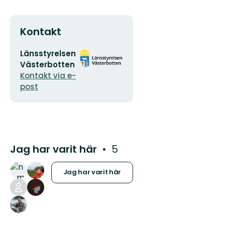
Kontakt
E-
Organisationens
Länsstyrelsen
postadress
logotyp
Västerbotten
Kontakt via e-
post
Jag har varit här
5
Jag har varit här