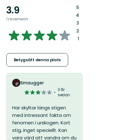
3.9
:
5
:
4
1 recension
:
3
3.9291443850267385
:
2
:
1
av
5
Betygsätt denna plats
stjärnor
Smaugger
3 år
3
sedan
av
5
Har skyltar längs stigen
stjärnor
med intressant fakta om
fenomen i urskogen. Kort
stig, inget speciellt. Kan
vara värd att vandra om du