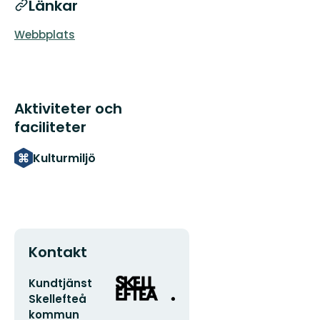
Länkar
Webbplats
Aktiviteter och
faciliteter
Kulturmiljö
Kontakt
E-
Organisationens
Kundtjänst
postadress
logotyp
Skellefteå
kommun