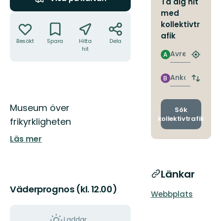
Ta dig hit
med
Åtgärder
kollektivtr
afik
Besökt
Spara
Hitta
Dela
hit
Avresa
A
Hitta
närmas
hållpla
Ankomst
B
Byt
avgång
och
Beskrivning
Museum över
ankomst
Sök
kollektivtrafik
frikyrkligheten
Läs mer
Länkar
Väderprognos (kl. 12.00)
Webbplats
Laddar...