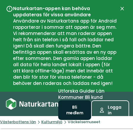
Naturkartan-appen kan behöva
Stän
uppdateras för vissa användare
Användare av Naturkartans app för Android
rapporterar i sommar att appen är seg mm.
Vi rekommenderar att man raderar appen
helt från sin telefon i så fall och laddar ned
igen! Då skall den fungera bättre. Den
befintliga appen skall ersättas av en ny app
efter sommaren. Den gamla appen laddar
all data för hela landet lokalt i appen (för
att klara offline-läge) men det innebär att
den blir för stor för vissa telefoner - då
behöver den raderas och laddas ned igen!
Utforska
Guider
Län
Kommuner
Bli kund
Bli
Logga
medlem
in
Västerbottens län
Kulturmiljö
Väckelsemuseet