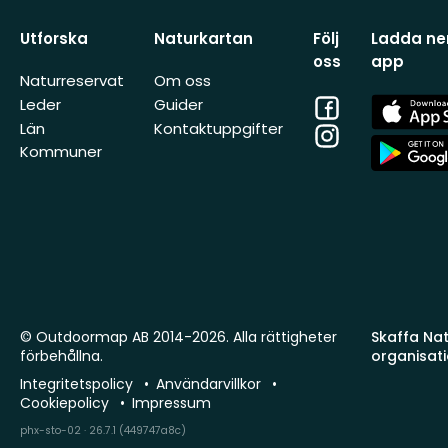
Utforska
Naturkartan
Följ
Ladda ner
oss
app
Naturreservat
Om oss
Facebook
App
Leder
Guider
Store
Län
Kontaktuppgifter
Instagram
App
Kommuner
Store
© Outdoormap AB 2014-2026. Alla rättigheter
Skaffa Natu
förbehållna.
organisat
Integritetspolicy
Användarvillkor
Cookiepolicy
Impressum
phx-sto-02 · 26.7.1 (449747a8c)