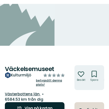
Väckelsemuseet
Åtgärder
av
Kulturmiljö
5
Besökt
Spara
Hitt
betygsätt denna
hit
plats!
stjärnor
Län:
Västerbottens län
6584.53 km från dig
Visa på kartan