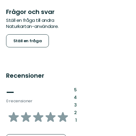
Frågor och svar
Ställ en fråga till andra
Naturkartan-användare.
Ställ en fråga
Recensioner
—
:
5
:
4
0 recensioner
:
3
av
:
2
:
1
5