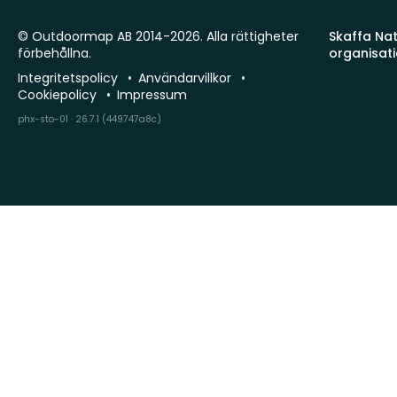
© Outdoormap AB 2014-2026. Alla rättigheter
Skaffa Natu
förbehållna.
organisat
Integritetspolicy
Användarvillkor
Cookiepolicy
Impressum
phx-sto-01 · 26.7.1 (449747a8c)