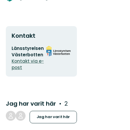
Kontakt
E-
Organisationens
Länsstyrelsen
postadress
logotyp
Västerbotten
Kontakt via e-
post
Jag har varit här
2
Jag har varit här