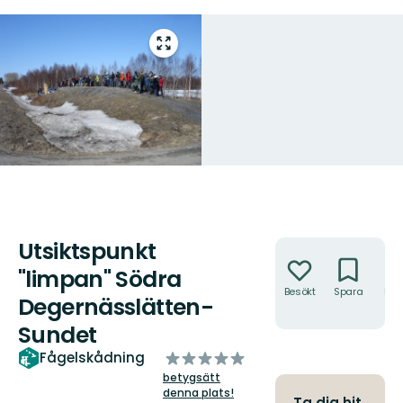
Gå
till
helskärmsläge
Utsiktspunkt
Åtgärder
"limpan" Södra
Besökt
Spara
Hitt
Degernässlätten-
hit
Sundet
av
Fågelskådning
5
betygsätt
stjärnor
denna plats!
Ta dig hit