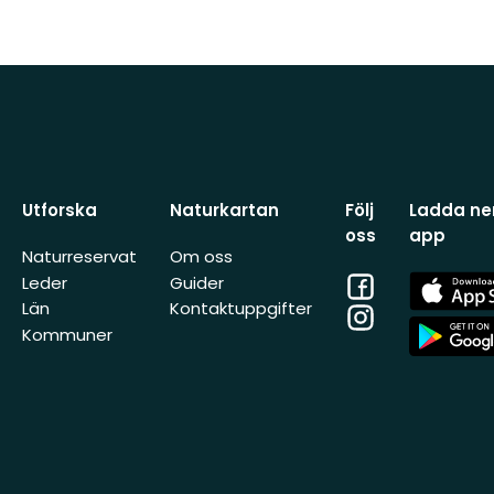
Utforska
Naturkartan
Följ
Ladda ner
oss
app
Naturreservat
Om oss
Facebook
App
Leder
Guider
Store
Län
Kontaktuppgifter
Instagram
App
Kommuner
Store