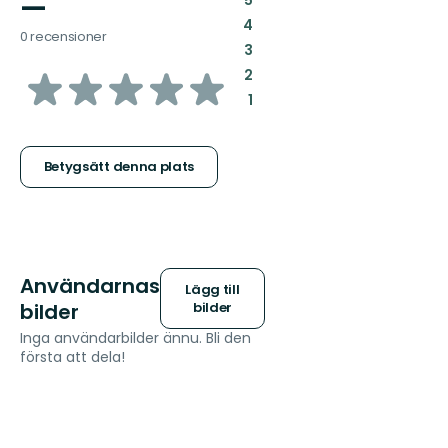
—
:
4
0 recensioner
:
3
av
:
2
:
1
5
stjärnor
Betygsätt denna plats
Användarnas
Lägg till
bilder
bilder
Inga användarbilder ännu. Bli den
första att dela!