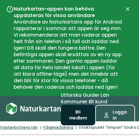
Naturkartan-appen kan behöva
Stän
uppdateras för vissa användare
Användare av Naturkartans app för Android
rapporterar i sommar att appen är seg mm.
Vi rekommenderar att man raderar appen
helt från sin telefon i så fall och laddar ned
igen! Då skall den fungera bättre. Den
befintliga appen skall ersättas av en ny app
efter sommaren. Den gamla appen laddar
all data för hela landet lokalt i appen (för
att klara offline-läge) men det innebär att
den blir för stor för vissa telefoner - då
behöver den raderas och laddas ned igen!
Utforska
Guider
Län
Kommuner
Bli kund
Bli
Logga
medlem
in
Västerbottens län
Fågelskådning
Utsiktspunkt "limpan" Södra