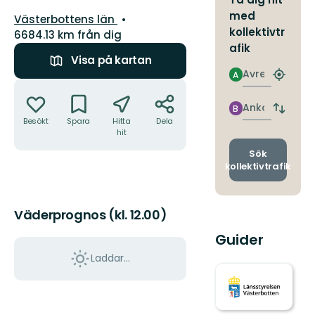
med
Län:
Västerbottens län
kollektivtr
6684.13 km från dig
afik
Visa på kartan
Avresa
A
Hitta
Åtgärder
närmas
hållpla
Ankomst
B
Byt
Besökt
Spara
Hitta
Dela
avgång
hit
och
ankomst
Sök
kollektivtrafik
Väderprognos (kl. 12.00)
Guider
Laddar...