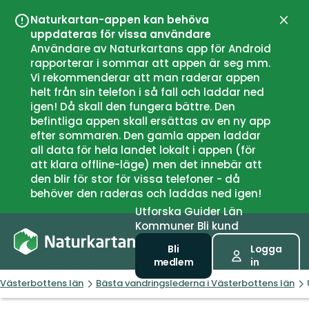
Naturkartan-appen kan behöva
Stän
uppdateras för vissa användare
Användare av Naturkartans app för Android
rapporterar i sommar att appen är seg mm.
Vi rekommenderar att man raderar appen
helt från sin telefon i så fall och laddar ned
igen! Då skall den fungera bättre. Den
befintliga appen skall ersättas av en ny app
efter sommaren. Den gamla appen laddar
all data för hela landet lokalt i appen (för
att klara offline-läge) men det innebär att
den blir för stor för vissa telefoner - då
behöver den raderas och laddas ned igen!
Utforska
Guider
Län
Kommuner
Bli kund
Bli
Logga
medlem
in
Västerbottens län
Bästa vandringslederna i Västerbottens län