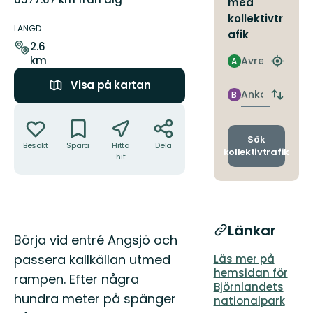
med
Information
kollektivtr
om
LÄNGD
afik
leden
2.6
km
Avresa
A
Hitta
närmas
Visa på kartan
hållpla
Ankomst
B
Byt
Åtgärder
avgång
och
ankomst
Sök
Besökt
Spara
Hitta
Dela
kollektivtrafik
hit
Länkar
Beskrivning
Börja vid entré Angsjö och
passera kallkällan utmed
Läs mer på
hemsidan för
rampen. Efter några
Björnlandets
hundra meter på spänger
nationalpark