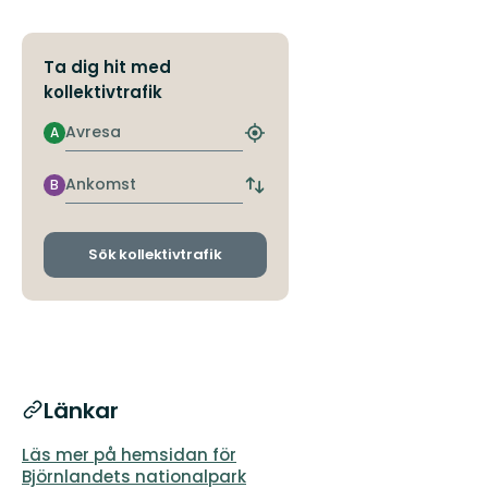
Ta dig hit med
kollektivtrafik
Avresa
A
Hitta
närmaste
hållplats
Ankomst
B
Byt
avgångs-
och
ankomsthållplatser
Sök kollektivtrafik
Länkar
Läs mer på hemsidan för
Björnlandets nationalpark