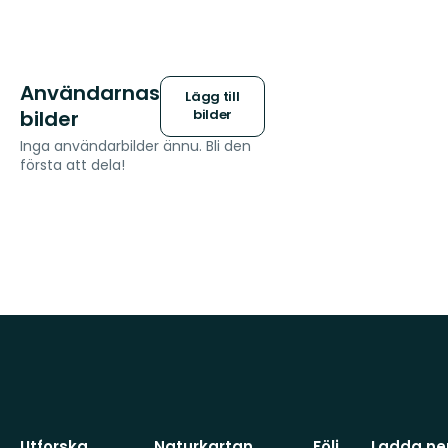
Användarnas
Lägg till
bilder
bilder
Inga användarbilder ännu. Bli den
första att dela!
Utforska
Naturkartan
Följ
Ladda ner