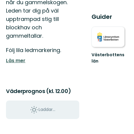
når du gammelskogen.
Leden tar dig på väl
Guider
upptrampad stig till
blockhav och
gammeltallar.
Följ lila ledmarkering.
Västerbottens
Läs mer
län
Välkommen
ut
i
naturen
Väderprognos (kl. 12.00)
Laddar...