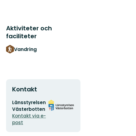
Aktiviteter och
faciliteter
Vandring
Kontakt
E-
Organisationens
Länsstyrelsen
postadress
logotyp
Västerbotten
Kontakt via e-
post