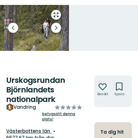
Gå
till
helskärmsläge
Föregående
Nästa
bild
bildspel
Urskogsrundan
Åtgärder
Björnlandets
Besökt
Spara
Hitt
nationalpark
hit
av
Vandring
5
betygsätt denna
plats!
stjärnor
Län:
Västerbottens län
Ta dig hit
6577.67 km från dig