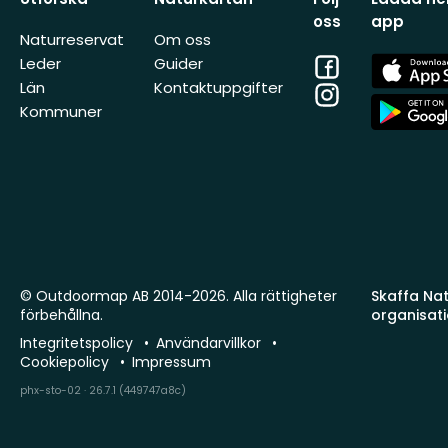
oss
app
Naturreservat
Om oss
Facebook
App
Leder
Guider
Store
Län
Kontaktuppgifter
Instagram
App
Kommuner
Store
© Outdoormap AB 2014-2026. Alla rättigheter
Skaffa Natu
förbehållna.
organisat
Integritetspolicy
Användarvillkor
Cookiepolicy
Impressum
phx-sto-02 · 26.7.1 (449747a8c)