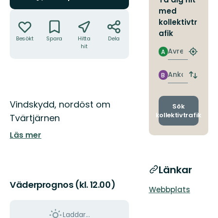
med
Åtgärder
kollektivtr
afik
Besökt
Spara
Hitta
Dela
hit
Avresa
A
Hitta
närmas
hållpla
Ankomst
B
Byt
avgång
och
Beskrivning
Vindskydd, nordöst om
ankomst
Sök
kollektivtrafik
Tvärtjärnen
Läs mer
Länkar
Väderprognos (kl. 12.00)
Webbplats
Laddar...