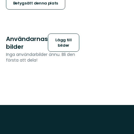
stjärnor
Betygsätt denna plats
Användarnas
Lägg till
bilder
bilder
Inga användarbilder ännu. Bli den
första att dela!