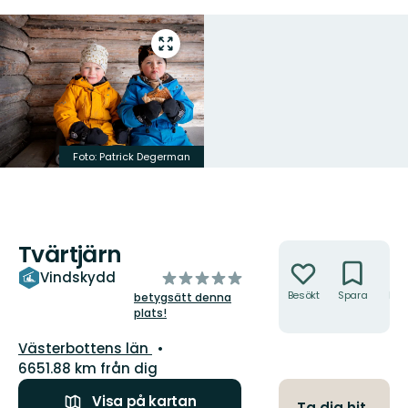
Gå
till
helskärmsläge
Foto: Patrick Degerman
Tvärtjärn
Åtgärder
av
Vindskydd
5
Besökt
Spara
Hitt
betygsätt denna
hit
plats!
stjärnor
Län:
Västerbottens län
6651.88 km från dig
Visa på kartan
Ta dig hit