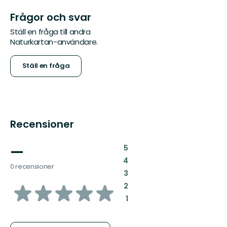
Frågor och svar
Ställ en fråga till andra
Naturkartan-användare.
Ställ en fråga
Recensioner
—
:
5
:
4
0 recensioner
:
3
av
:
2
:
1
5