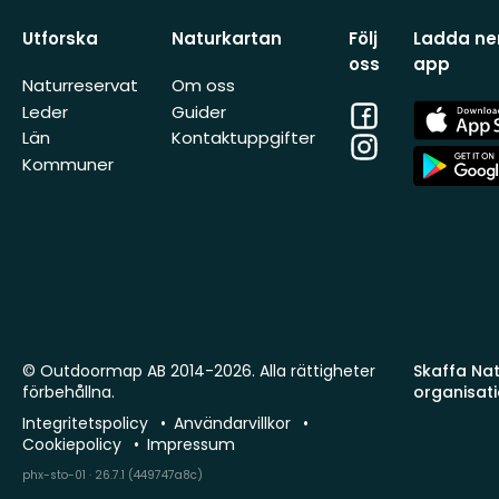
Utforska
Naturkartan
Följ
Ladda ner
oss
app
Naturreservat
Om oss
Facebook
App
Leder
Guider
Store
Län
Kontaktuppgifter
Instagram
App
Kommuner
Store
© Outdoormap AB 2014-2026. Alla rättigheter
Skaffa Natu
förbehållna.
organisat
Integritetspolicy
Användarvillkor
Cookiepolicy
Impressum
phx-sto-01 · 26.7.1 (449747a8c)