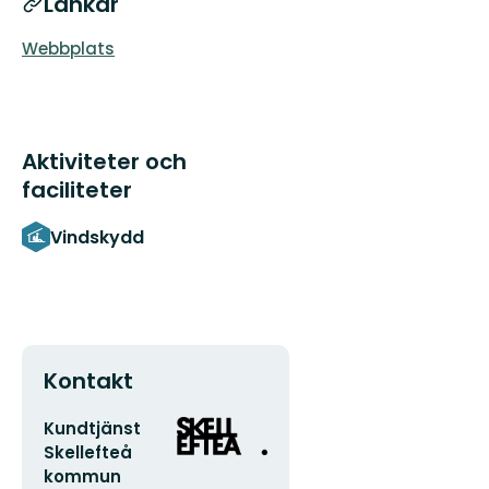
Länkar
Webbplats
Aktiviteter och
faciliteter
Vindskydd
Kontakt
E-
Organisationens
Kundtjänst
postadress
logotyp
Skellefteå
kommun