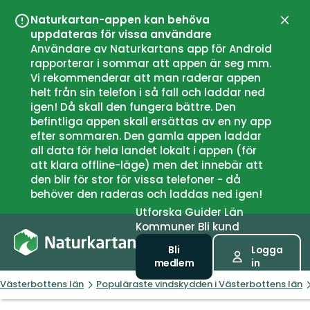
Naturkartan-appen kan behöva
Stän
uppdateras för vissa användare
Användare av Naturkartans app för Android
rapporterar i sommar att appen är seg mm.
Vi rekommenderar att man raderar appen
helt från sin telefon i så fall och laddar ned
igen! Då skall den fungera bättre. Den
befintliga appen skall ersättas av en ny app
efter sommaren. Den gamla appen laddar
all data för hela landet lokalt i appen (för
att klara offline-läge) men det innebär att
den blir för stor för vissa telefoner - då
behöver den raderas och laddas ned igen!
Utforska
Guider
Län
Kommuner
Bli kund
Bli
Logga
medlem
in
Västerbottens län
Populäraste vindskydden i Västerbottens län