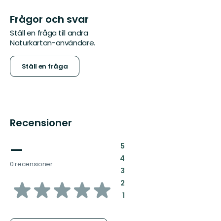
Frågor och svar
Ställ en fråga till andra
Naturkartan-användare.
Ställ en fråga
Recensioner
—
:
5
:
4
0 recensioner
:
3
av
:
2
:
1
5