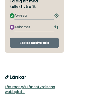
Ta dig hit med
kollektivtrafik
Avresa
A
Hitta
närmaste
hållplats
Ankomst
B
Byt
avgångs-
och
ankomsthållplatser
Sök kollektivtrafik
Länkar
Läs mer på Länsstyrelsens
webbplats