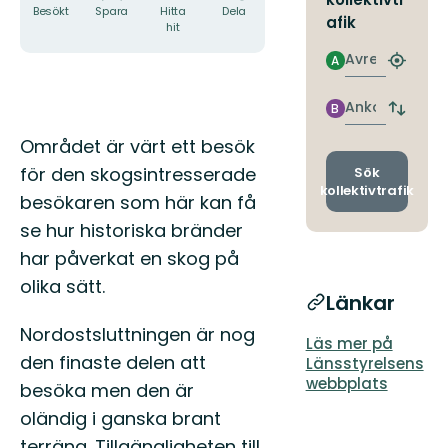
Besökt
Spara
Hitta
Dela
afik
hit
Avresa
A
Hitta
närmas
hållpla
Ankomst
B
Byt
avgång
Beskrivning
Området är värt ett besök
och
ankomst
för den skogsintresserade
Sök
kollektivtrafik
besökaren som här kan få
se hur historiska bränder
har påverkat en skog på
olika sätt.
Länkar
Nordostsluttningen är nog
Läs mer på
den finaste delen att
Länsstyrelsens
webbplats
besöka men den är
oländig i ganska brant
terräng. Tillgängligheten till