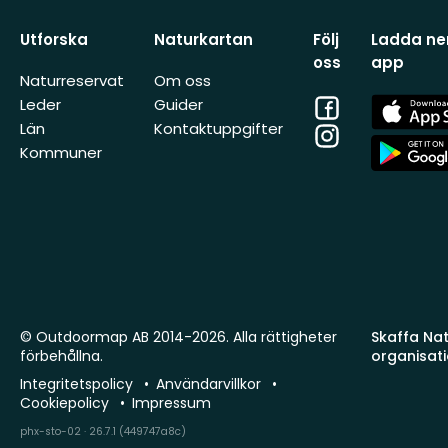
Utforska
Naturkartan
Följ
Ladda ner
oss
app
Naturreservat
Om oss
Facebook
App
Leder
Guider
Store
Län
Kontaktuppgifter
Instagram
App
Kommuner
Store
© Outdoormap AB 2014-2026. Alla rättigheter
Skaffa Natu
förbehållna.
organisat
Integritetspolicy
Användarvillkor
Cookiepolicy
Impressum
phx-sto-02 · 26.7.1 (449747a8c)