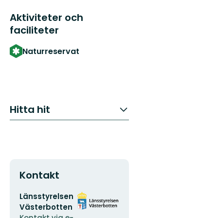
Aktiviteter och
faciliteter
Naturreservat
Hitta hit
Kontakt
E-
Organisationens
Länsstyrelsen
postadress
logotyp
Västerbotten
Kontakt via e-