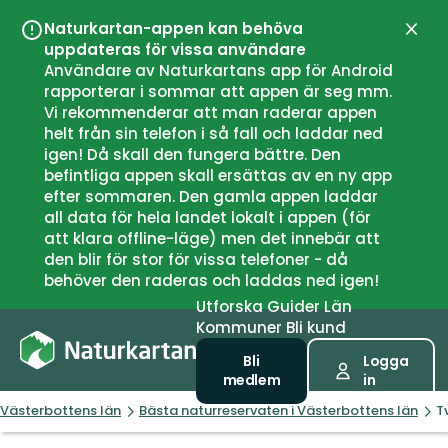
Naturkartan-appen kan behöva
Stän
uppdateras för vissa användare
Användare av Naturkartans app för Android
rapporterar i sommar att appen är seg mm.
Vi rekommenderar att man raderar appen
helt från sin telefon i så fall och laddar ned
igen! Då skall den fungera bättre. Den
befintliga appen skall ersättas av en ny app
efter sommaren. Den gamla appen laddar
all data för hela landet lokalt i appen (för
att klara offline-läge) men det innebär att
den blir för stor för vissa telefoner - då
behöver den raderas och laddas ned igen!
Utforska
Guider
Län
Kommuner
Bli kund
Bli
Logga
medlem
in
Västerbottens län
Bästa naturreservaten i Västerbottens län
T