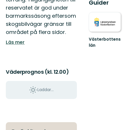
Guider
reservatet är god under
barmarkssäsong eftersom
skogsbilvägar gränsar till
området på flera sidor.
Västerbottens
Läs mer
län
Välkommen
ut
i
naturen
Väderprognos (kl. 12.00)
Laddar...