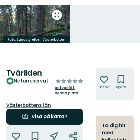
Gå
till
helskärmsläge
Foto: Länsstyrelsen Västerbotten
Tvärliden
Åtgärder
av
Naturreservat
5
Besökt
Spara
Hitt
betygsätt
hit
stjärnor
denna plats!
Län:
Västerbottens län
Visa på kartan
Ta dig hit
Åtgärder
med
kollektivtr