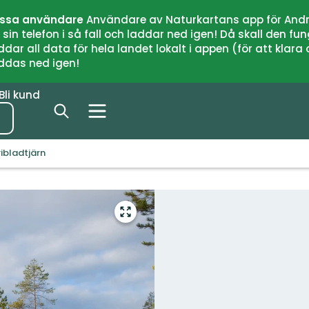
issa användare
Användare av Naturkartans app för Andr
n telefon i så fall och laddar ned igen! Då skall den fun
 all data för hela landet lokalt i appen (för att klara of
addas ned igen!
Bli kund
ribladtjärn
Gå
till
helskärmsläge