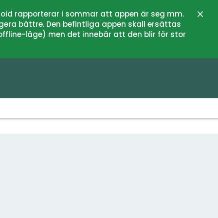
oid rapporterar i sommar att appen är seg mm.
Stän
gera bättre. Den befintliga appen skall ersättas
fline-läge) men det innebär att den blir för stor