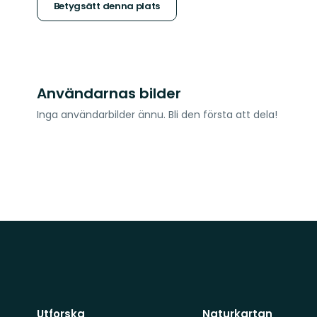
stjärnor
Betygsätt denna plats
Användarnas bilder
Inga användarbilder ännu. Bli den första att dela!
Utforska
Naturkartan