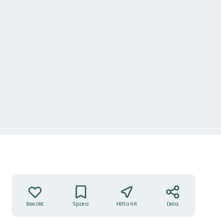
Foto: Andreas Garpebring
Åtgärder
Besökt
Spara
Hitta hit
Dela