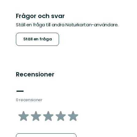
Frågor och svar
Ställ en fråga till andra Naturkartan-användare.
Ställ en fråga
Recensioner
—
0 recensioner
av
5