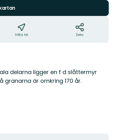
 kartan
Hitta hit
Dela
ala delarna ligger en f d slåttermyr
å granarna är omkring 170 år.