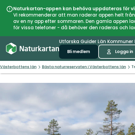
Naturkartan-appen kan behöva uppdateras för v
Vi rekommenderar att man raderar appen helt från si
av en ny app efter sommaren. Den gamla appen laddar
för vissa telefoner - då behöver den raderas och l
Utforska
Guider
Län
Kommuner
Bli medlem
Logga in
Västerbottens län
Bästa naturreservaten i Västerbottens län
T