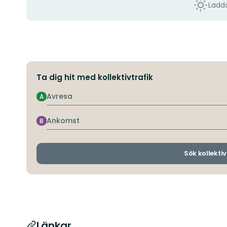
Ladda
Ta dig hit med kollektivtrafik
Avresa
A
Ankomst
B
Sök kollektiv
Länkar