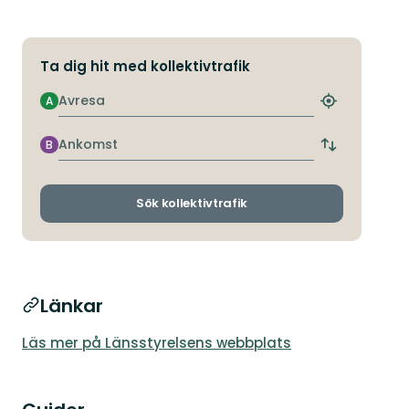
Ta dig hit med kollektivtrafik
Avresa
A
Hitta
närmaste
hållplats
Ankomst
B
Byt
avgångs-
och
ankomsthållp
Sök kollektivtrafik
Länkar
Läs mer på Länsstyrelsens webbplats