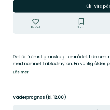
Visa på
Åtgärder
Besökt
Spara
Beskrivning
Det är främst granskog i området. I de centr
med namnet Tribladmyran. En vanlig ålder p
Läs mer
Väderprognos (kl. 12.00)