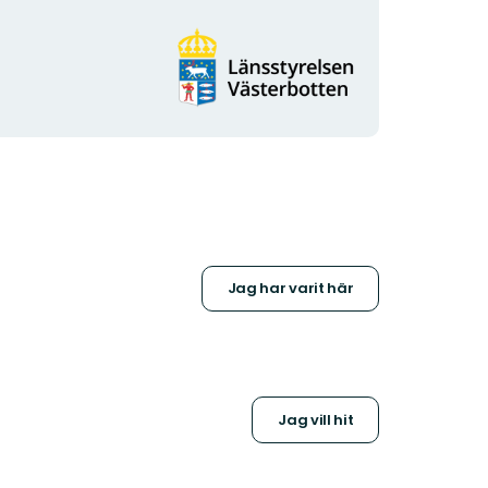
Organisationens
logotyp
Jag har varit här
Jag vill hit