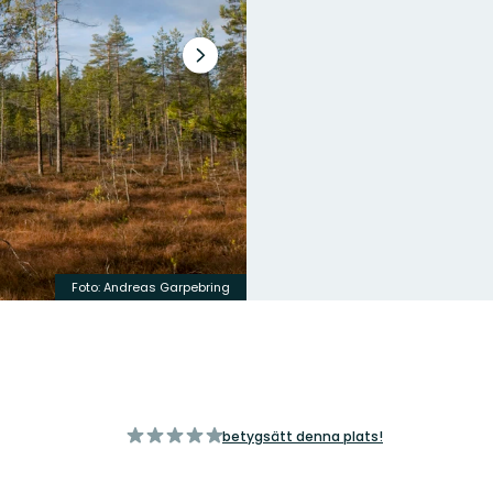
Nästa
bildspel
Foto: Andreas Garpebring
av
betygsätt denna plats!
5
stjärnor