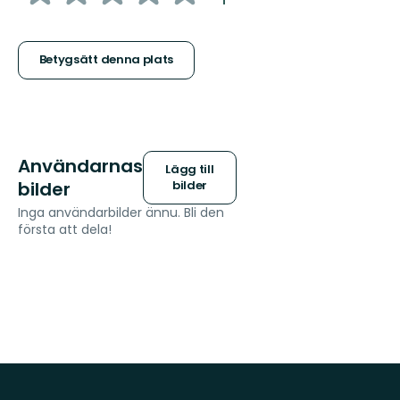
5
stjärnor
Betygsätt denna plats
Användarnas
Lägg till
bilder
bilder
Inga användarbilder ännu. Bli den
första att dela!