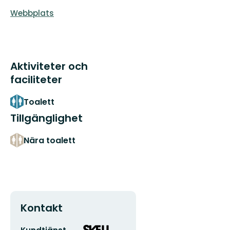
Webbplats
Aktiviteter och
faciliteter
Toalett
Tillgänglighet
Nära toalett
Kontakt
E-
Organisationens