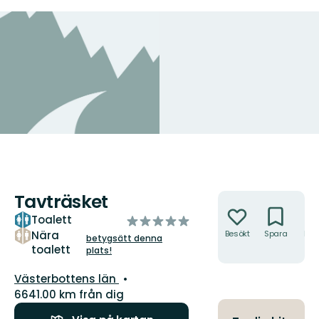
Tavträsket
Åtgärder
Toalett
av
5
Nära
Besökt
Spara
Hitt
betygsätt denna
hit
toalett
stjärnor
plats!
Län:
Västerbottens län
6641.00 km från dig