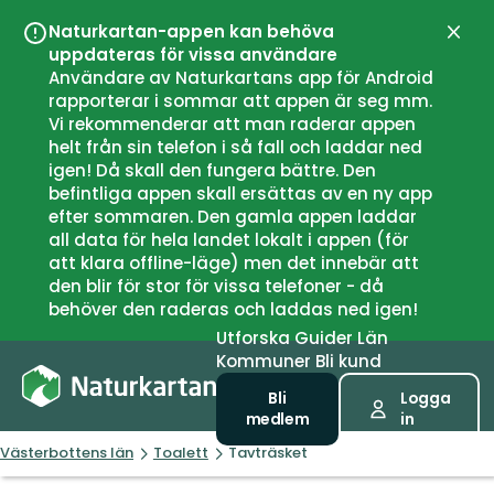
Naturkartan-appen kan behöva
Stän
uppdateras för vissa användare
Användare av Naturkartans app för Android
rapporterar i sommar att appen är seg mm.
Vi rekommenderar att man raderar appen
helt från sin telefon i så fall och laddar ned
igen! Då skall den fungera bättre. Den
befintliga appen skall ersättas av en ny app
efter sommaren. Den gamla appen laddar
all data för hela landet lokalt i appen (för
att klara offline-läge) men det innebär att
den blir för stor för vissa telefoner - då
behöver den raderas och laddas ned igen!
Utforska
Guider
Län
Kommuner
Bli kund
Bli
Logga
medlem
in
Västerbottens län
Toalett
Tavträsket