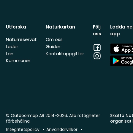
Utforska
Naturkartan
Följ
Ladda ner
oss
app
Naturreservat
Om oss
Facebook
App
Leder
Guider
Store
Län
Kontaktuppgifter
Instagram
App
Kommuner
Store
© Outdoormap AB 2014-2026. Alla rättigheter
Skaffa Natu
förbehållna.
organisat
Integritetspolicy
Användarvillkor