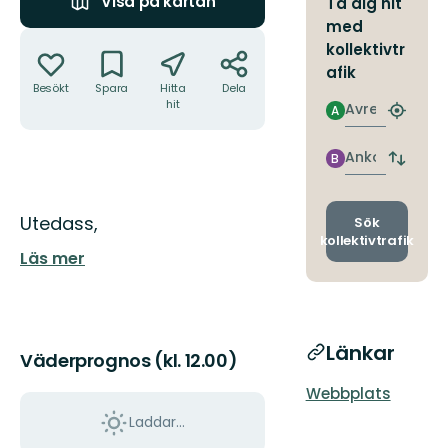
Visa på kartan
Ta dig hit
med
Åtgärder
kollektivtr
afik
Besökt
Spara
Hitta
Dela
hit
Avresa
A
Hitta
närmas
hållpla
Ankomst
B
Byt
avgång
och
Beskrivning
ankomst
Utedass,
Sök
kollektivtrafik
Läs mer
Länkar
Väderprognos (kl. 12.00)
Webbplats
Laddar...