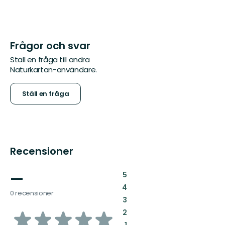
Frågor och svar
Ställ en fråga till andra
Naturkartan-användare.
Ställ en fråga
Recensioner
—
:
5
:
4
0 recensioner
:
3
av
:
2
:
1