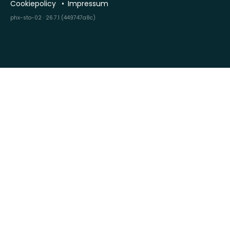
Cookiepolicy
Impressum
phx-sto-02 · 26.7.1 (449747a8c)