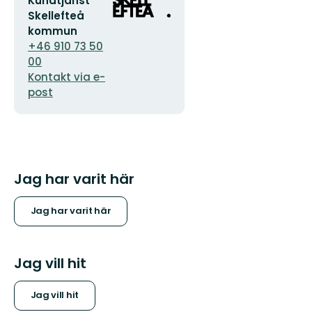
Kundtjänst
postadress
logotyp
Skellefteå
kommun
+46 910 73 50
00
Kontakt via e-
post
Jag har varit här
Jag har varit här
Jag vill hit
Jag vill hit