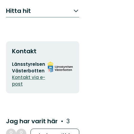
Hitta hit
Kontakt
E-
Organisationens
Länsstyrelsen
postadress
logotyp
Västerbotten
Kontakt via e-
post
Jag har varit här
3