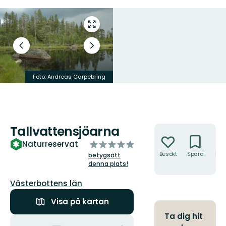
Gå
till
helskärmsläge
Föregående
Nästa
bild
bildspel
Foto: Andreas Garpebring
Foto: Andreas Garpebring
Tallvattensjöarna
Åtgärder
av
Naturreservat
5
Besökt
Spara
Hitt
betygsätt
hit
stjärnor
denna plats!
Län:
Västerbottens län
Visa på kartan
Ta dig hit
Åtgärder