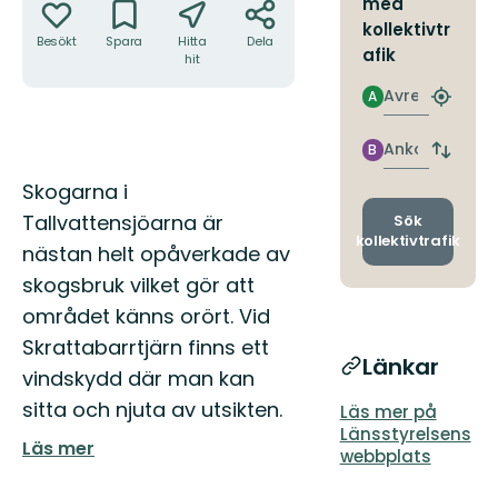
med
kollektivtr
Besökt
Spara
Hitta
Dela
afik
hit
Avresa
A
Hitta
närmas
hållpla
Ankomst
B
Byt
avgång
Beskrivning
Skogarna i
och
ankomst
Tallvattensjöarna är
Sök
kollektivtrafik
nästan helt opåverkade av
skogsbruk vilket gör att
området känns orört. Vid
Skrattabarrtjärn finns ett
Länkar
vindskydd där man kan
sitta och njuta av utsikten.
Läs mer på
Länsstyrelsens
Läs mer
webbplats