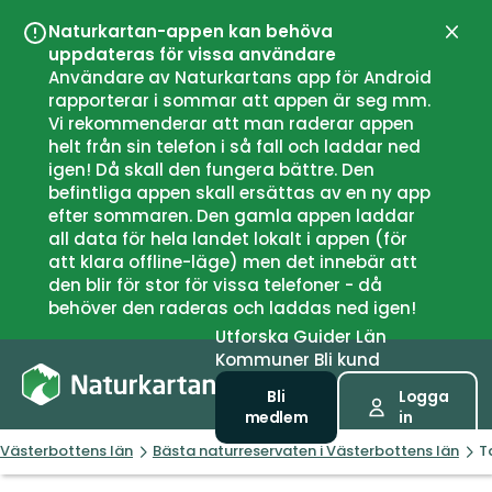
Naturkartan-appen kan behöva
Stän
uppdateras för vissa användare
Användare av Naturkartans app för Android
rapporterar i sommar att appen är seg mm.
Vi rekommenderar att man raderar appen
helt från sin telefon i så fall och laddar ned
igen! Då skall den fungera bättre. Den
befintliga appen skall ersättas av en ny app
efter sommaren. Den gamla appen laddar
all data för hela landet lokalt i appen (för
att klara offline-läge) men det innebär att
den blir för stor för vissa telefoner - då
behöver den raderas och laddas ned igen!
Utforska
Guider
Län
Kommuner
Bli kund
Bli
Logga
medlem
in
Västerbottens län
Bästa naturreservaten i Västerbottens län
T