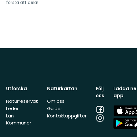
första att dela!
Utforska
Naturkartan
Följ
Ladda ner
oss
app
Naturreservat
Om oss
Facebook
App
Leder
Guider
Store
Län
Kontaktuppgifter
Instagram
App
Kommuner
Store