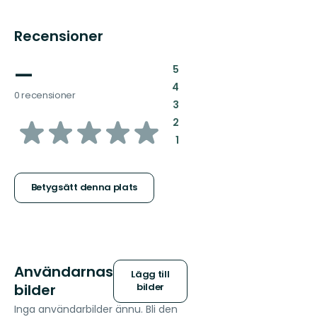
Recensioner
—
:
5
:
4
0 recensioner
:
3
av
:
2
:
1
5
stjärnor
Betygsätt denna plats
Användarnas
Lägg till
bilder
bilder
Inga användarbilder ännu. Bli den