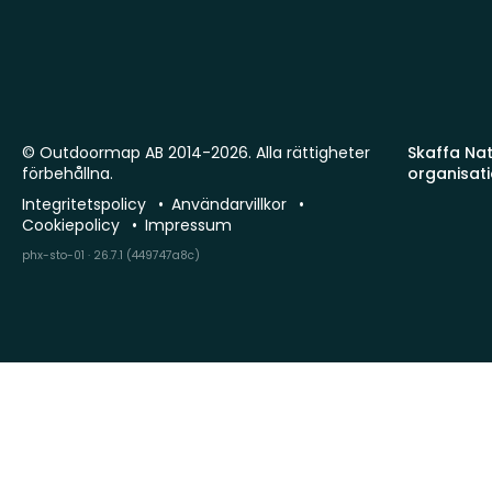
© Outdoormap AB 2014-2026. Alla rättigheter
Skaffa Natu
förbehållna.
organisat
Integritetspolicy
Användarvillkor
Cookiepolicy
Impressum
phx-sto-01 · 26.7.1 (449747a8c)