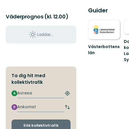
Guider
Väderprognos (kl. 12.00)
Laddar...
Do
Västerbottens
k
län
La
Välkommen
Sy
ut
Vä
i
till
naturen
Ta dig hit med
Do
fa
kollektivtrafik
na
Avresa
A
Hitta
närmaste
hållplats
Ankomst
B
Byt
avgångs-
och
ankomsthållplatser
Sök kollektivtrafik