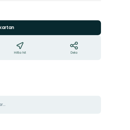
 kartan
Hitta hit
Dela
r...