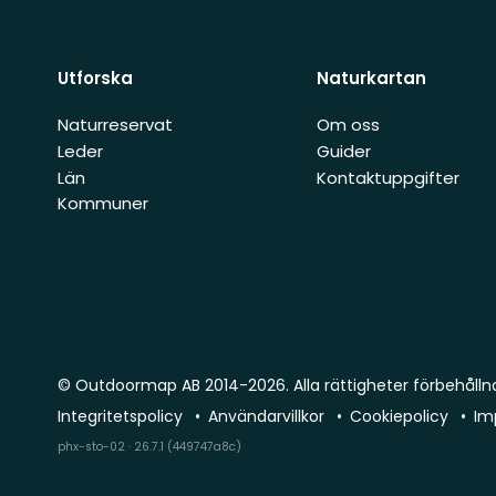
Utforska
Naturkartan
Naturreservat
Om oss
Leder
Guider
Län
Kontaktuppgifter
Kommuner
© Outdoormap AB 2014-2026. Alla rättigheter förbehålln
Integritetspolicy
Användarvillkor
Cookiepolicy
Im
phx-sto-02 · 26.7.1 (449747a8c)