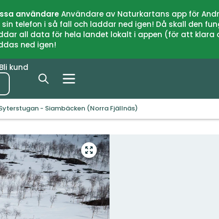
issa användare
Användare av Naturkartans app för Andr
n telefon i så fall och laddar ned igen! Då skall den fun
 all data för hela landet lokalt i appen (för att klara of
addas ned igen!
Bli kund
Syterstugan - Siambäcken (Norra Fjällnäs)
Gå
till
helskärmsläge