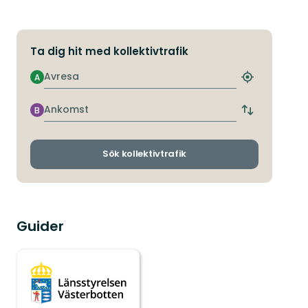
Ta dig hit med kollektivtrafik
Avresa
A
Hitta
närmaste
hållplats
Ankomst
B
Byt
avgångs-
och
ankomsthållp
Sök kollektivtrafik
Guider