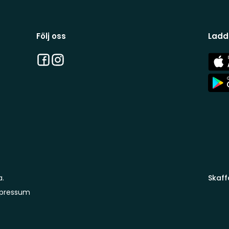
Följ oss
Ladd
Facebook
Instagram
App
Stor
App
Stor
a.
Skaff
pressum