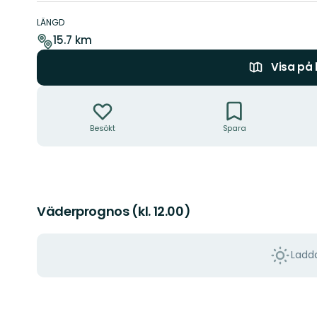
Information
om
LÄNGD
leden
15.7 km
Visa på
Åtgärder
Besökt
Spara
Väderprognos (kl. 12.00)
Ladda