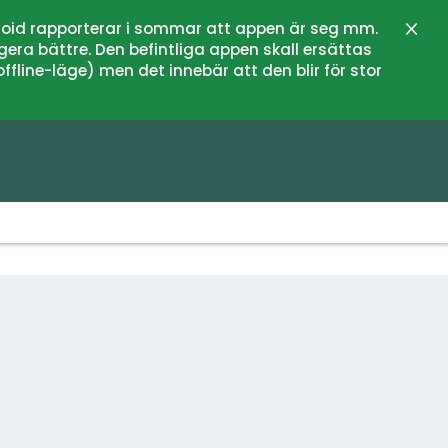
oid rapporterar i sommar att appen är seg mm.
Stän
gera bättre. Den befintliga appen skall ersättas
fline-läge) men det innebär att den blir för stor