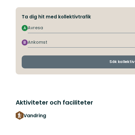
Ta dig hit med kollektivtrafik
Avresa
A
Ankomst
B
Sök kollektiv
Aktiviteter och faciliteter
Vandring