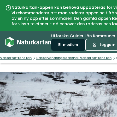
Naturkartan-appen kan behöva uppdateras för v
Vi rekommenderar att man raderar appen helt från si
av en ny app efter sommaren. Den gamla appen laddar
för vissa telefoner - då behöver den raderas och l
Utforska
Guider
Län
Kommuner
Bli medlem
Logga in
Västerbottens län
Bästa vandringslederna i Västerbottens län