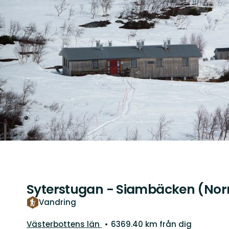
Syterstugan - Siambäcken (Norr
Vandring
Län:
Västerbottens län
6369.40 km från dig