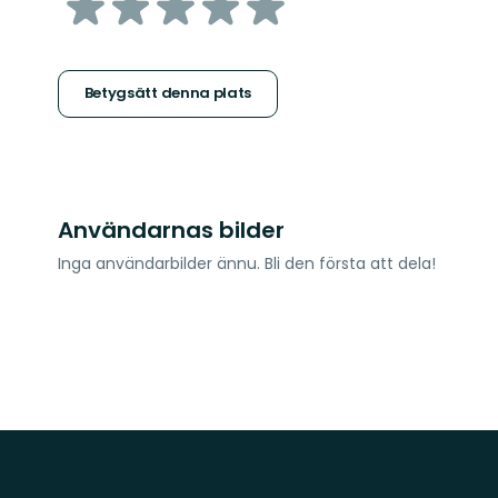
av
5
stjärnor
Betygsätt denna plats
Användarnas bilder
Inga användarbilder ännu. Bli den första att dela!