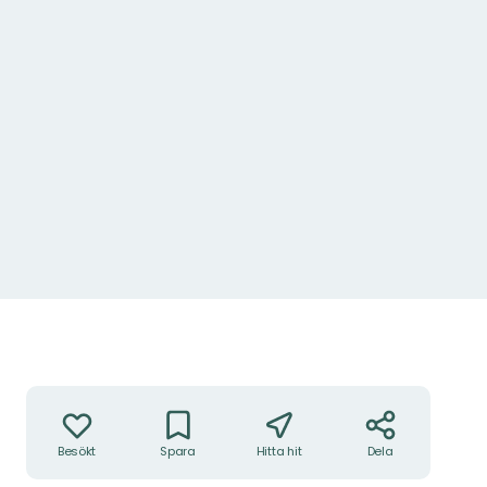
Åtgärder
Besökt
Spara
Hitta hit
Dela