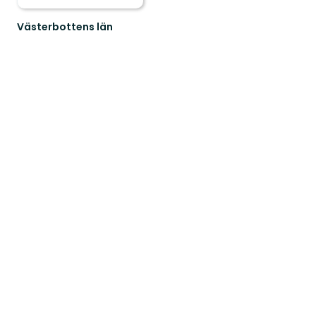
Västerbottens län
Välkommen
ut
i
naturen