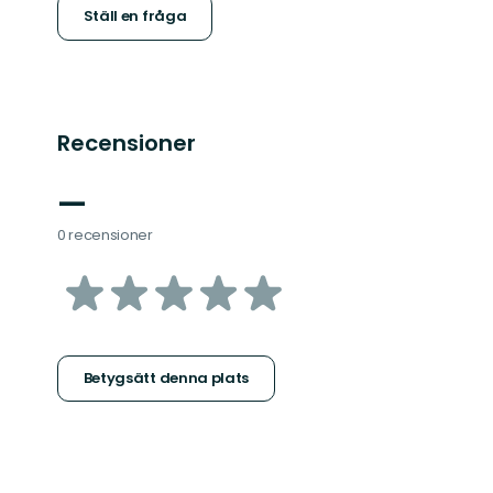
Ställ en fråga
Recensioner
—
0 recensioner
av
5
stjärnor
Betygsätt denna plats