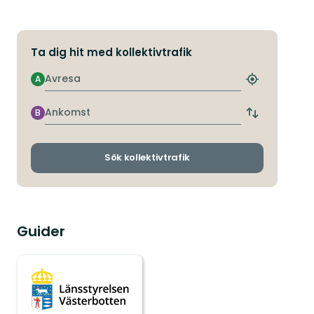
Ta dig hit med kollektivtrafik
Avresa
A
Hitta
närmaste
hållplats
Ankomst
B
Byt
avgångs-
och
ankomsthållp
Sök kollektivtrafik
Guider