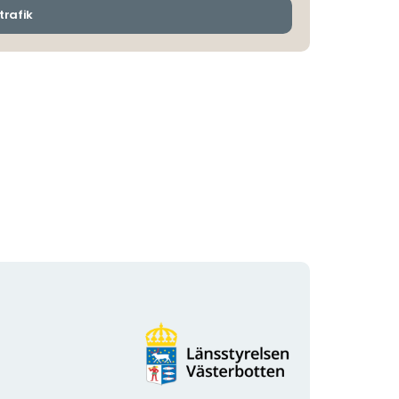
ankomsthållplatser
trafik
Organisationens
logotyp