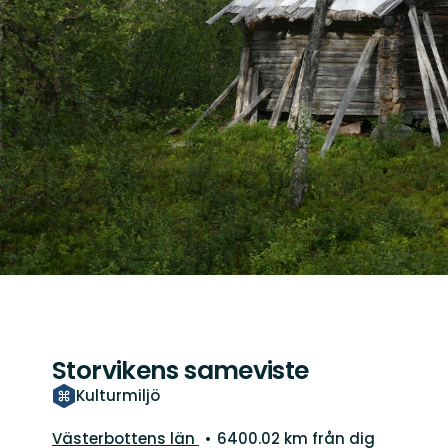
Storvikens sameviste
Kulturmiljö
Län:
Västerbottens län
6400.02 km från dig