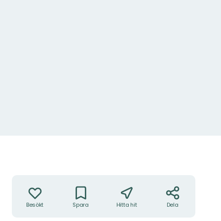
Åtgärder
Besökt
Spara
Hitta hit
Dela