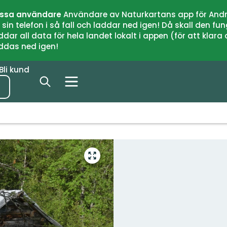
issa användare
Användare av Naturkartans app för Andr
n telefon i så fall och laddar ned igen! Då skall den fun
 all data för hela landet lokalt i appen (för att klara of
addas ned igen!
Bli kund
Gå
till
helskärmsläge