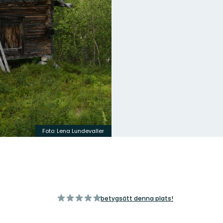
Foto: Lena Lundevaller
av
betygsätt denna plats!
5
stjärnor