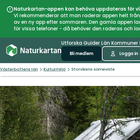
Naturkartan-appen kan behöva uppdateras för v
Vi rekommenderar att man raderar appen helt från si
av en ny app efter sommaren. Den gamla appen laddar
för vissa telefoner - då behöver den raderas och l
Utforska
Guider
Län
Kommuner
Bli medlem
Logga in
Västerbottens län
Kulturmiljö
Storvikens sameviste