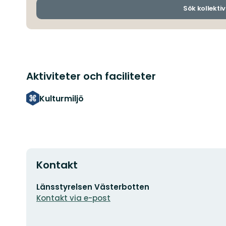
Sök kollektiv
Aktiviteter och faciliteter
Kulturmiljö
Kontakt
E-
Länsstyrelsen Västerbotten
postadress
Kontakt via e-post