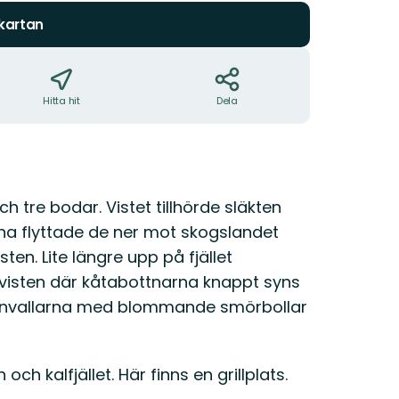
 kartan
Hitta hit
Dela
h tre bodar. Vistet tillhörde släkten
rna flyttade de ner mot skogslandet
n. Lite längre upp på fjället
visten där kåtabottnarna knappt syns
renvallarna med blommande smörbollar
och kalfjället. Här finns en grillplats.