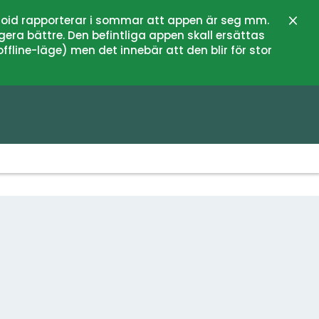
oid rapporterar i sommar att appen är seg mm.
Stän
gera bättre. Den befintliga appen skall ersättas
fline-läge) men det innebär att den blir för stor