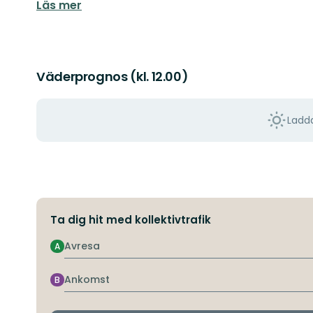
Läs mer
Väderprognos (kl. 12.00)
Ladda
Ta dig hit med kollektivtrafik
Avresa
A
Ankomst
B