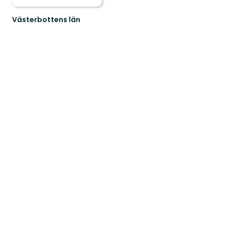
Västerbottens län
Välkommen
ut
i
naturen