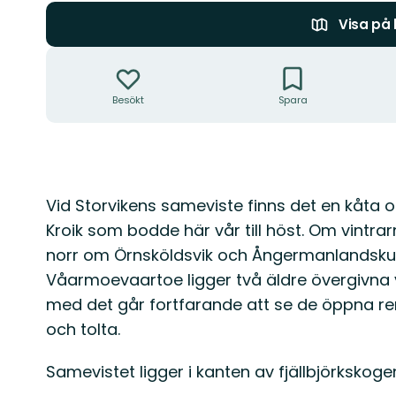
Visa på
Åtgärder
Besökt
Spara
Beskrivning
Vid Storvikens sameviste finns det en kåta oc
Kroik som bodde här vår till höst. Om vintra
norr om Örnsköldsvik och Ångermanlandskuste
Våarmoevaartoe ligger två äldre övergivna 
med det går fortfarande att se de öppna 
och tolta.
Samevistet ligger i kanten av fjällbjörkskogen 