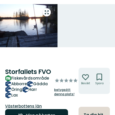
Gå
till
helskärmsläge
Storfallets FVO
Åtgärder
Fiskevårdsområde
av
Abborre
Gädda
Besökt
Spara
Hitt
5
hit
Öring
Harr
betygsätt
stjärnor
denna plats!
Lax
Län:
Västerbottens län
Ta dig hit