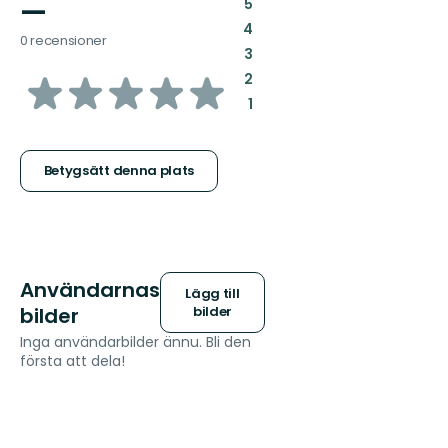
—
:
5
:
4
0 recensioner
:
3
av
:
2
:
1
5
stjärnor
Betygsätt denna plats
Användarnas
Lägg till
bilder
bilder
Inga användarbilder ännu. Bli den
första att dela!