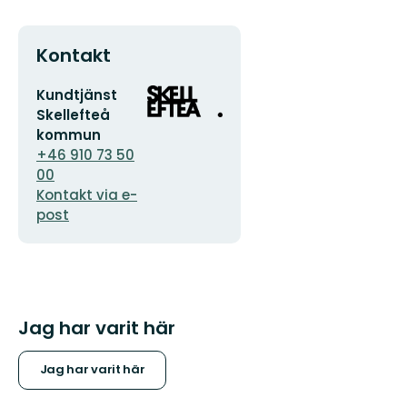
Kontakt
E-
Organisationens
Kundtjänst
postadress
logotyp
Skellefteå
kommun
+46 910 73 50
00
Kontakt via e-
post
Jag har varit här
Jag har varit här