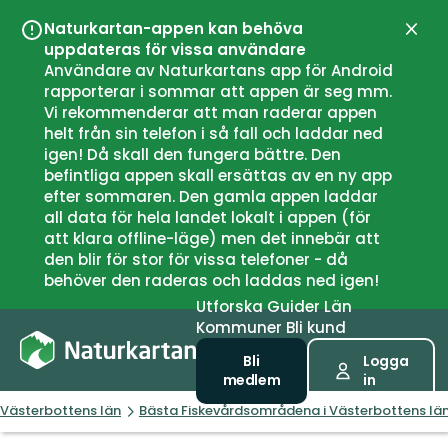
Naturkartan-appen kan behöva
Stän
uppdateras för vissa användare
Användare av Naturkartans app för Android
rapporterar i sommar att appen är seg mm.
Vi rekommenderar att man raderar appen
helt från sin telefon i så fall och laddar ned
igen! Då skall den fungera bättre. Den
befintliga appen skall ersättas av en ny app
efter sommaren. Den gamla appen laddar
all data för hela landet lokalt i appen (för
att klara offline-läge) men det innebär att
den blir för stor för vissa telefoner - då
behöver den raderas och laddas ned igen!
Utforska
Guider
Län
Kommuner
Bli kund
Bli
Logga
medlem
in
Västerbottens län
Bästa Fiskevårdsområdena i Västerbottens lä