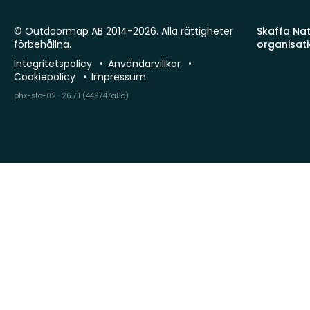
© Outdoormap AB 2014-2026. Alla rättigheter
Skaffa Natu
förbehållna.
organisat
Integritetspolicy
Användarvillkor
Cookiepolicy
Impressum
phx-sto-02 · 26.7.1 (449747a8c)