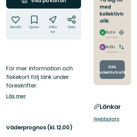
Visa på kartan
med
Åtgärder
kollektivtr
afik
Besökt
Spara
Hitta
Dela
Avresa
hit
A
Hitta
närmas
hållpla
Ankomst
B
Byt
avgång
och
ankomst
Beskrivning
Sök
För mer information och
kollektivtrafik
fiskekort följ länk under
föreskrifter.
Läs mer
Länkar
Webbplats
Väderprognos (kl. 12.00)