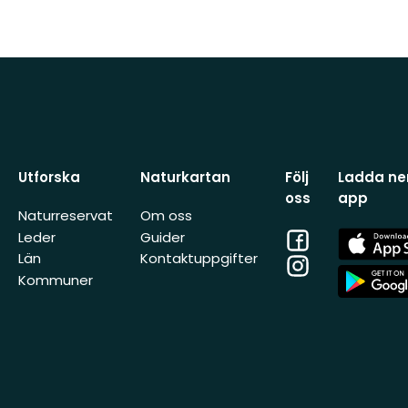
Utforska
Naturkartan
Följ
Ladda ner
oss
app
Naturreservat
Om oss
Facebook
App
Leder
Guider
Store
Län
Kontaktuppgifter
Instagram
App
Kommuner
Store