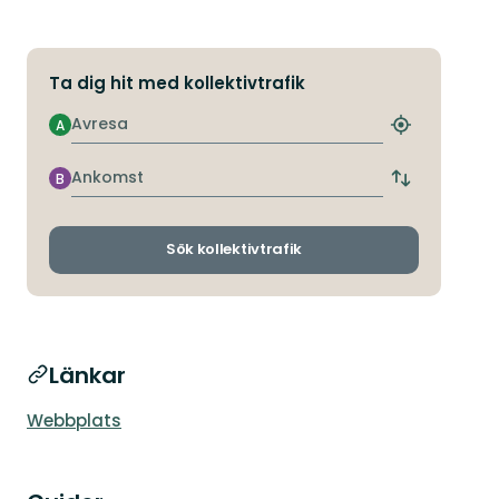
Ta dig hit med kollektivtrafik
Avresa
A
Hitta
närmaste
hållplats
Ankomst
B
Byt
avgångs-
och
ankomsthållp
Sök kollektivtrafik
Länkar
Webbplats