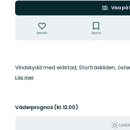
Visa på
Åtgärder
Besökt
Spara
Beskrivning
Vindskydd med eldstad, Storträskliden, öst
Läs mer
Väderprognos (kl. 12.00)
Ladda