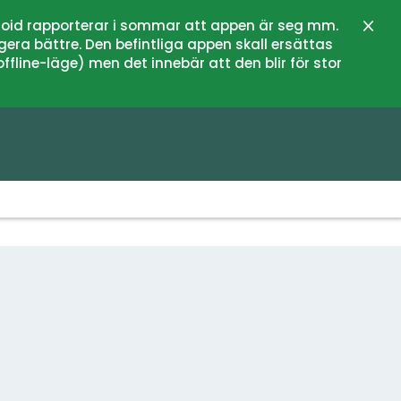
oid rapporterar i sommar att appen är seg mm.
Stän
gera bättre. Den befintliga appen skall ersättas
fline-läge) men det innebär att den blir för stor