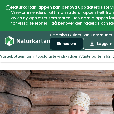
Naturkartan-appen kan behöva uppdateras för v
Vi rekommenderar att man raderar appen helt från si
av en ny app efter sommaren. Den gamla appen laddar
för vissa telefoner - då behöver den raderas och l
Utforska
Guider
Län
Kommuner
Bli medlem
Logga in
Västerbottens län
Populäraste vindskydden i Västerbottens län