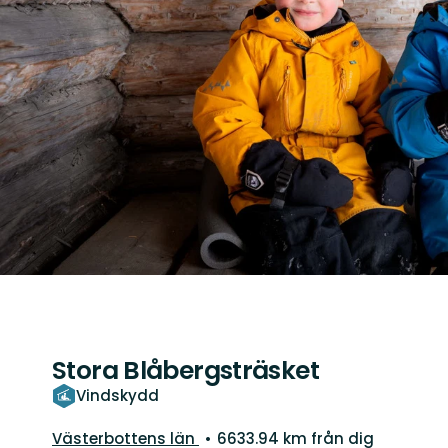
Stora Blåbergsträsket
Vindskydd
Län:
Västerbottens län
6633.94 km från dig