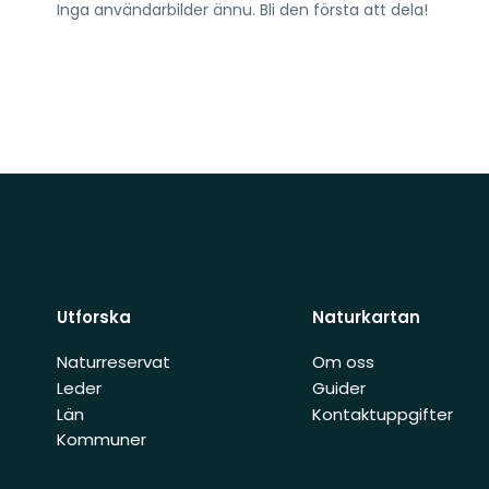
Inga användarbilder ännu. Bli den första att dela!
Utforska
Naturkartan
Naturreservat
Om oss
Leder
Guider
Län
Kontaktuppgifter
Kommuner