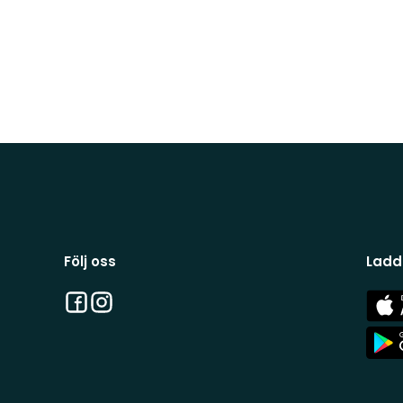
Följ oss
Ladd
Facebook
Instagram
App
Stor
App
Stor