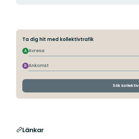
Ta dig hit med kollektivtrafik
Avresa
A
Ankomst
B
Sök kollektiv
Länkar