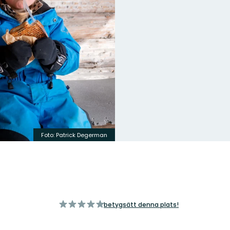
Foto: Patrick Degerman
av
betygsätt denna plats!
5
stjärnor