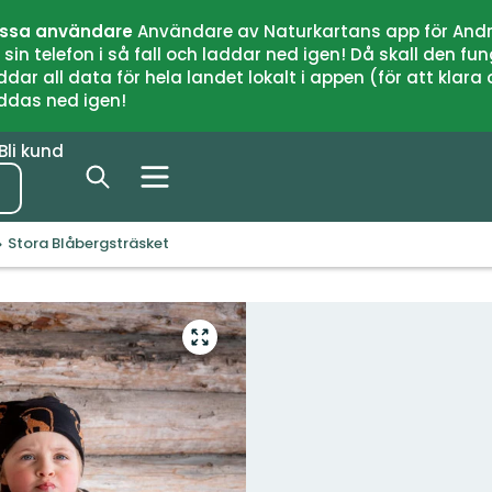
issa användare
Användare av Naturkartans app för Andr
n telefon i så fall och laddar ned igen! Då skall den fun
 all data för hela landet lokalt i appen (för att klara of
addas ned igen!
Bli kund
Stora Blåbergsträsket
Gå
till
helskärmsläge