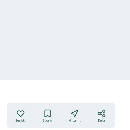
Åtgärder
Besökt
Spara
Hitta hit
Dela