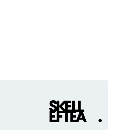
Organisationens
logotyp