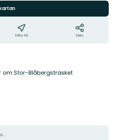
 kartan
Hitta hit
Dela
er om Stor-Blåbergsträsket
r...