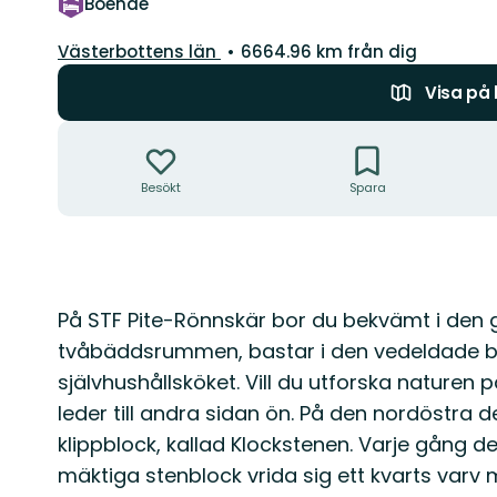
Boende
Län:
Västerbottens län
6664.96 km från dig
Visa på
Åtgärder
Besökt
Spara
Beskrivning
På STF Pite-Rönnskär bor du bekvämt i den 
tvåbäddsrummen, bastar i den vedeldade b
självhushållsköket. Vill du utforska naturen
leder till andra sidan ön. På den nordöstra
klippblock, kallad Klockstenen. Varje gång de
mäktiga stenblock vrida sig ett kvarts varv 