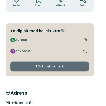
Besökt
Spara
Hitta hit
Dela
Ta dig hit med kollektivtrafik
Avresa
A
Hitta
närmaste
hållplats
Ankomst
B
Byt
avgångs-
och
ankomsthållp
Sök kollektivtrafik
Adress
Pite-Rönnskär