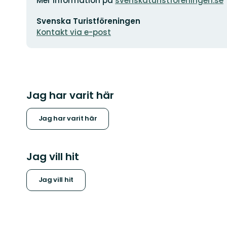
Mer information på
svenskaturistforeningen.se
E-
Svenska Turistföreningen
postadress
Kontakt via e-post
Jag har varit här
Jag har varit här
Jag vill hit
Jag vill hit