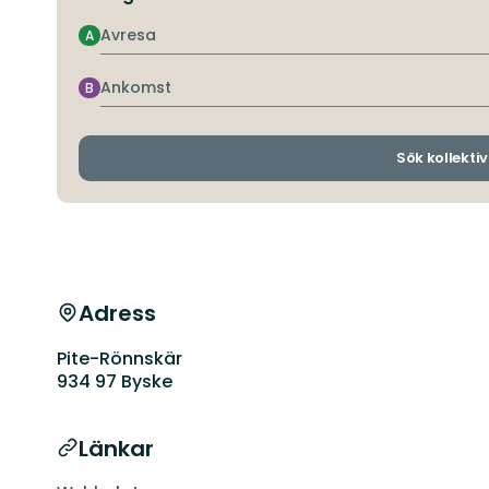
Avresa
A
Ankomst
B
Sök kollektiv
Adress
Pite-Rönnskär
934 97 Byske
Länkar