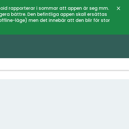
oid rapporterar i sommar att appen är seg mm.
Stän
gera bättre. Den befintliga appen skall ersättas
fline-läge) men det innebär att den blir för stor