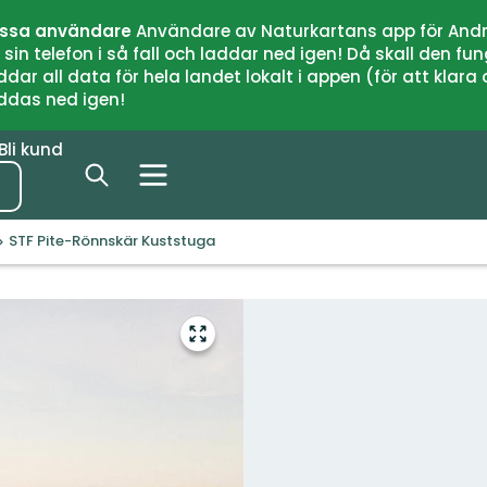
issa användare
Användare av Naturkartans app för Andr
n telefon i så fall och laddar ned igen! Då skall den fun
 all data för hela landet lokalt i appen (för att klara of
addas ned igen!
Bli kund
STF Pite-Rönnskär Kuststuga
Gå
till
helskärmsläge