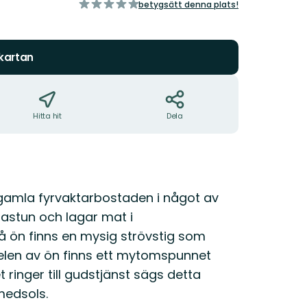
av
betygsätt denna plats!
5
stjärnor
 kartan
Hitta hit
Dela
gamla fyrvaktarbostaden i något av
astun och lagar mat i
 på ön finns en mysig strövstig som
 delen av ön finns ett mytomspunnet
t ringer till gudstjänst sägs detta
medsols.