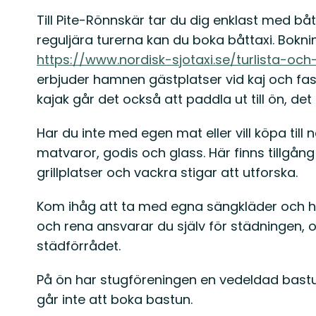
Till Pite-Rönnskär tar du dig enklast med bå
reguljära turerna kan du boka båttaxi. Boknin
https://www.nordisk-sjotaxi.se/turlista-oc
erbjuder hamnen gästplatser vid kaj och fas
kajak går det också att paddla ut till ön, det
Har du inte med egen mat eller vill köpa till
matvaror, godis och glass. Här finns tillgång t
grillplatser och vackra stigar att utforska.
Kom ihåg att ta med egna sängkläder och ha
och rena ansvarar du själv för städningen, o
städförrådet.
På ön har stugföreningen en vedeldad bastu 
går inte att boka bastun.