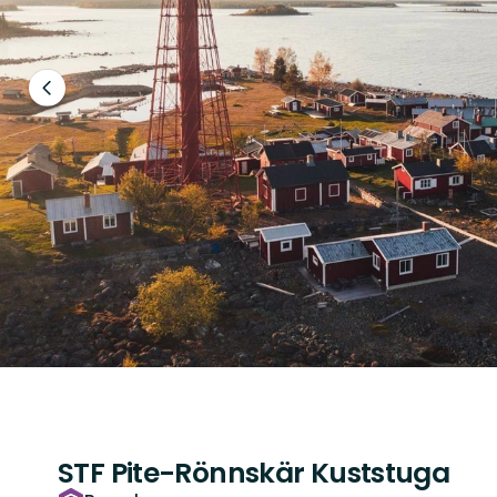
Föregående
bild
STF Pite-Rönnskär Kuststuga