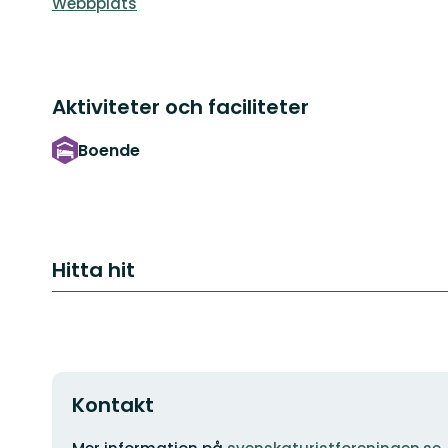
Webbplats
Aktiviteter och faciliteter
Boende
Hitta hit
Kontakt
Adress