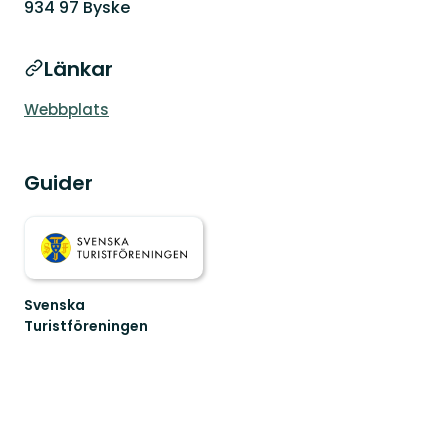
934 97 Byske
Länkar
Webbplats
Guider
Svenska
Turistföreningen
Välkommen
till
oss
på
STF!