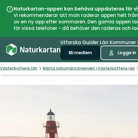
Naturkartan-appen kan behöva uppdateras för v
Vi rekommenderar att man raderar appen helt från si
av en ny app efter sommaren. Den gamla appen laddar
för vissa telefoner - då behöver den raderas och l
Utforska
Guider
Län
Kommuner
Bli medlem
Logga in
Västerbottens län
Bästa naturnära boendet i Västerbottens län