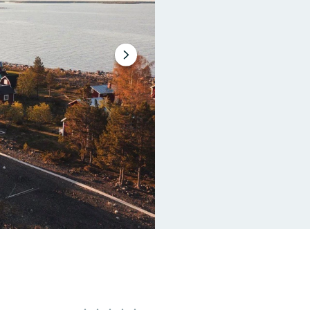
Nästa
bildspel