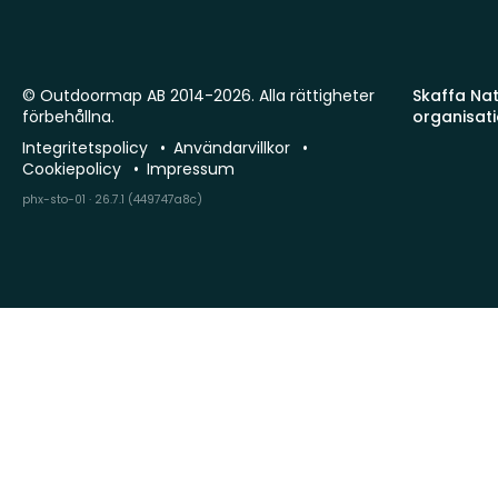
© Outdoormap AB 2014-2026. Alla rättigheter
Skaffa Natu
förbehållna.
organisat
Integritetspolicy
Användarvillkor
Cookiepolicy
Impressum
phx-sto-01 · 26.7.1 (449747a8c)