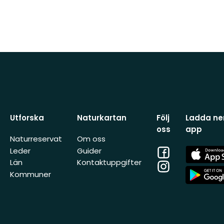
Utforska
Naturkartan
Följ
Ladda ner
oss
app
Naturreservat
Om oss
Facebook
App
Leder
Guider
Store
Län
Kontaktuppgifter
Instagram
App
Kommuner
Store