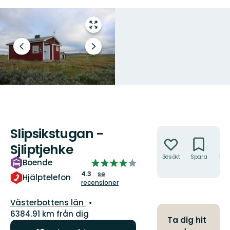
Gå
till
helskärmsläge
Föregående
Nästa
bild
bildspel
Slipsikstugan -
Åtgärder
Sjliptjehke
Besökt
Spara
Hitt
4.2624777183600715
Boende
hit
av
4.3
se
Hjälptelefon
recensioner
5
stjärnor
Län:
Västerbottens län
6384.91 km från dig
Ta dig hit