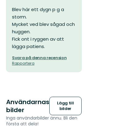
av
5
Blev här ett dygn p g a
stjärnor
storm.
Mycket ved blev sågad och
huggen.
Fick ont i ryggen av att
lägga patiens.
Svara på denna recension
Rapportera
Användarnas
Lägg till
bilder
bilder
Inga användarbilder ännu. Bli den
första att dela!