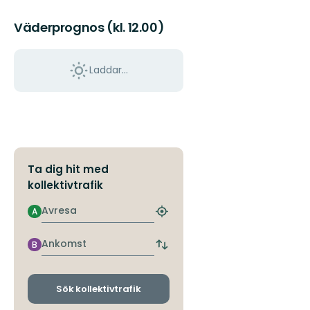
Väderprognos (kl. 12.00)
Laddar...
Ta dig hit med
kollektivtrafik
Avresa
A
Hitta
närmaste
hållplats
Ankomst
B
Byt
avgångs-
och
ankomsthållplatser
Sök kollektivtrafik