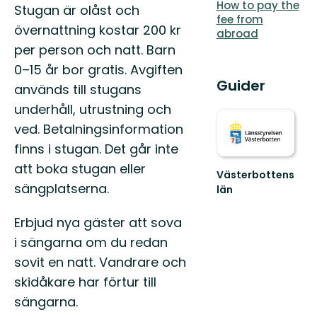
How to pay the
Stugan är olåst och
fee from
övernattning kostar 200 kr
abroad
per person och natt. Barn
0–15 år bor gratis. Avgiften
Guider
används till stugans
underhåll, utrustning och
ved. Betalningsinformation
finns i stugan. Det går inte
att boka stugan eller
Västerbottens
sängplatserna.
län
Välkommen
ut
Erbjud nya gäster att sova
i
i sängarna om du redan
naturen
sovit en natt. Vandrare och
skidåkare har förtur till
sängarna.