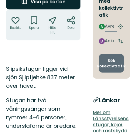
med
Visa på kartan
kollektivtr
Åtgärder
afik
Avresa
A
Besökt
Spara
Hitta
Dela
Hitta
hit
närmas
hållpla
Ankomst
B
Byt
avgång
och
ankomst
Sök
kollektivtrafik
Beskrivning
Slipsikstugan ligger vid
sjön Sjliptjehke 837 meter
över havet.
Länkar
Stugan har två
våningssängar som
Mer om
rymmer 4–6 personer,
Länsstyrelsens
stugor, kojor
underslafarna är bredare.
och rastskydd