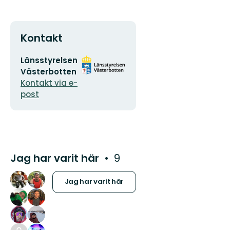
Kontakt
E-
Organisationens
Länsstyrelsen
postadress
logotyp
Västerbotten
Kontakt via e-
post
Jag har varit här
9
Jag har varit här