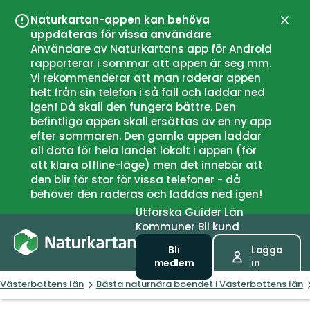
Naturkartan-appen kan behöva
Stän
uppdateras för vissa användare
Användare av Naturkartans app för Android
rapporterar i sommar att appen är seg mm.
Vi rekommenderar att man raderar appen
helt från sin telefon i så fall och laddar ned
igen! Då skall den fungera bättre. Den
befintliga appen skall ersättas av en ny app
efter sommaren. Den gamla appen laddar
all data för hela landet lokalt i appen (för
att klara offline-läge) men det innebär att
den blir för stor för vissa telefoner - då
behöver den raderas och laddas ned igen!
Utforska
Guider
Län
Kommuner
Bli kund
Bli
Logga
medlem
in
Västerbottens län
Bästa naturnära boendet i Västerbottens län