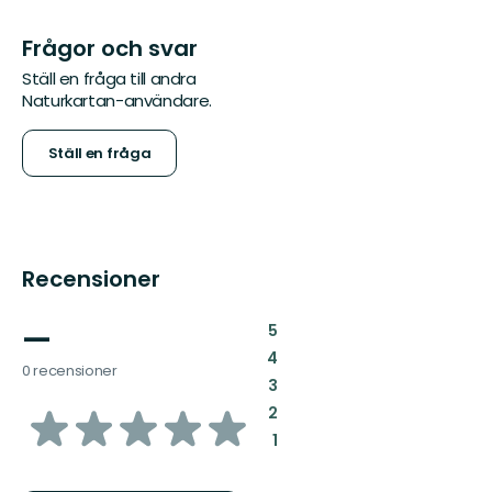
Frågor och svar
Ställ en fråga till andra
Naturkartan-användare.
Ställ en fråga
Recensioner
—
:
5
:
4
0 recensioner
:
3
av
:
2
:
1
5