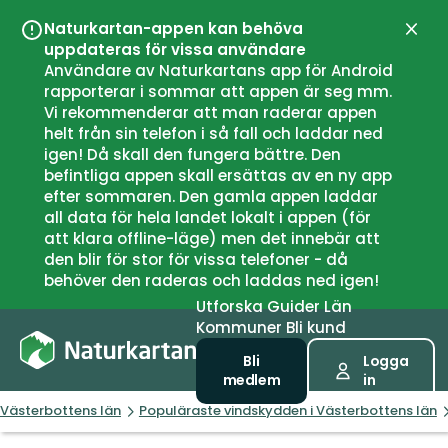
Naturkartan-appen kan behöva
Stän
uppdateras för vissa användare
Användare av Naturkartans app för Android
rapporterar i sommar att appen är seg mm.
Vi rekommenderar att man raderar appen
helt från sin telefon i så fall och laddar ned
igen! Då skall den fungera bättre. Den
befintliga appen skall ersättas av en ny app
efter sommaren. Den gamla appen laddar
all data för hela landet lokalt i appen (för
att klara offline-läge) men det innebär att
den blir för stor för vissa telefoner - då
behöver den raderas och laddas ned igen!
Utforska
Guider
Län
Kommuner
Bli kund
Bli
Logga
medlem
in
Västerbottens län
Populäraste vindskydden i Västerbottens län