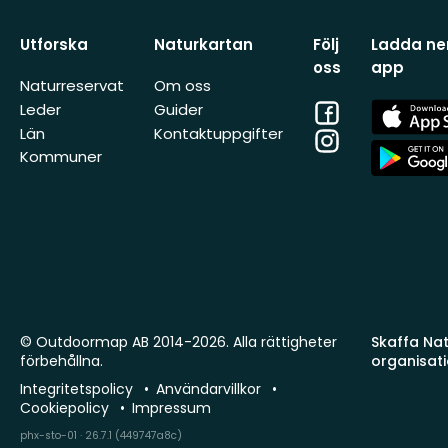
Utforska
Naturkartan
Följ
Ladda ner
oss
app
Naturreservat
Om oss
Facebook
App
Leder
Guider
Store
Län
Kontaktuppgifter
Instagram
App
Kommuner
Store
© Outdoormap AB 2014-2026. Alla rättigheter
Skaffa Natu
förbehållna.
organisat
Integritetspolicy
Användarvillkor
Cookiepolicy
Impressum
phx-sto-01 · 26.7.1 (449747a8c)