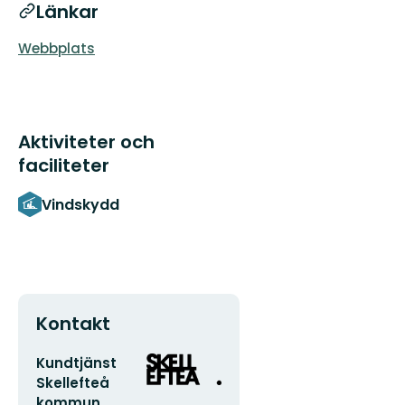
Länkar
Webbplats
Aktiviteter och
faciliteter
Vindskydd
Kontakt
E-
Organisationens
Kundtjänst
postadress
logotyp
Skellefteå
kommun