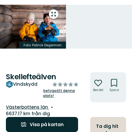
Gå
till
helskärmsläge
Foto: Patrick Degerman
Skellefteälven
Åtgärder
av
Vindskydd
5
Besökt
Spara
Hitt
betygsätt denna
hit
plats!
stjärnor
Län:
Västerbottens län
6637.17 km från dig
Visa på kartan
Ta dig hit