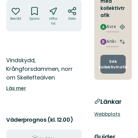
med
Åtgärder
kollektivtr
afik
Besökt
Spara
Hitta
Dela
hit
Avresa
A
Hitta
närmas
hållpla
Ankomst
B
Byt
avgång
och
Beskrivning
Vindskydd,
ankomst
Sök
kollektivtrafik
Krångforsdammen, norr
om Skellefteälven
Läs mer
Länkar
Webbplats
Väderprognos (kl. 12.00)
Guider