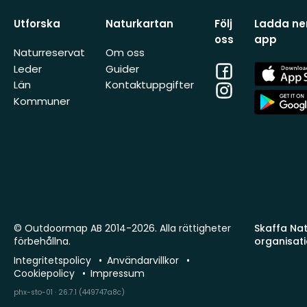
Utforska
Naturkartan
Följ
Ladda ner
oss
app
Naturreservat
Om oss
Facebook
App
Leder
Guider
Store
Län
Kontaktuppgifter
Instagram
App
Kommuner
Store
© Outdoormap AB 2014-2026. Alla rättigheter
Skaffa Natu
förbehållna.
organisat
Integritetspolicy
Användarvillkor
Cookiepolicy
Impressum
phx-sto-01 · 26.7.1 (449747a8c)