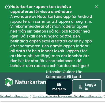
Naturkartan-appen kan behöva
Stän
uppdateras för vissa användare
Användare av Naturkartans app för Android
rapporterar i sommar att appen är seg mm.
Vi rekommenderar att man raderar appen
helt från sin telefon i så fall och laddar ned
igen! Då skall den fungera bättre. Den
befintliga appen skall ersättas av en ny app
efter sommaren. Den gamla appen laddar
all data för hela landet lokalt i appen (för
att klara offline-läge) men det innebär att
den blir för stor för vissa telefoner - då
behöver den raderas och laddas ned igen!
Utforska
Guider
Län
Kommuner
Bli kund
Bli
Logga
medlem
in
Västerbottens län
Populäraste vindskydden i Västerbottens län