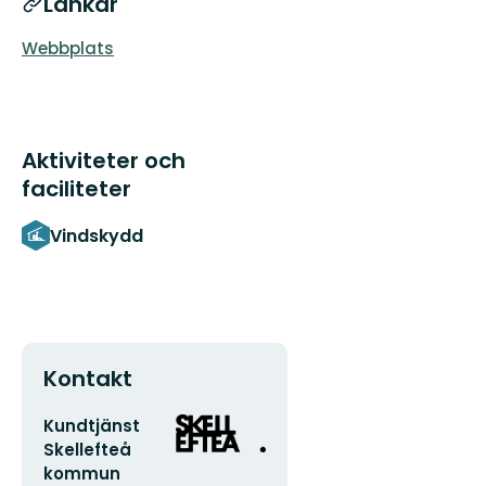
Länkar
Webbplats
Aktiviteter och
faciliteter
Vindskydd
Kontakt
E-
Organisationens
Kundtjänst
postadress
logotyp
Skellefteå
kommun