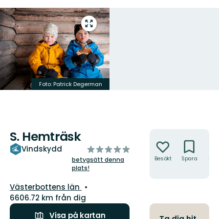
Gå
till
helskärmsläge
Foto: Patrick Degerman
S. Hemträsk
Åtgärder
av
Vindskydd
5
Besökt
Spara
Hitt
betygsätt denna
hit
plats!
stjärnor
Län:
Västerbottens län
6606.72 km från dig
Visa på kartan
Ta dig hit