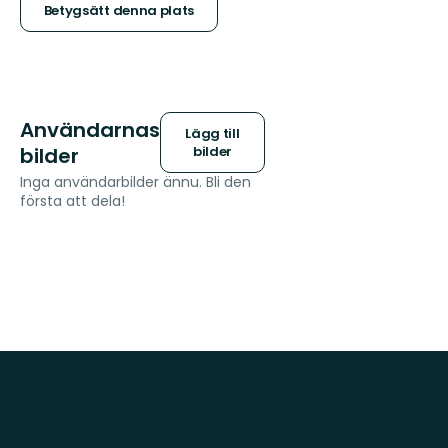
stjärnor
Betygsätt denna plats
Användarnas
Lägg till
bilder
bilder
Inga användarbilder ännu. Bli den
första att dela!