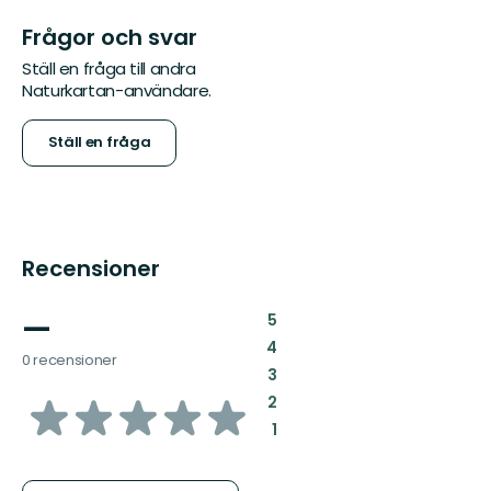
Frågor och svar
Ställ en fråga till andra
Naturkartan-användare.
Ställ en fråga
Recensioner
—
:
5
:
4
0 recensioner
:
3
av
:
2
:
1
5