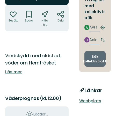
med
Åtgärder
kollektivtr
afik
Besökt
Spara
Hitta
Dela
hit
Avresa
A
Hitta
närmas
hållpla
Ankomst
B
Byt
avgång
och
Beskrivning
Vindskydd med eldstad,
ankomst
Sök
kollektivtrafik
söder om Hemträsket
Läs mer
Länkar
Väderprognos (kl. 12.00)
Webbplats
Laddar...