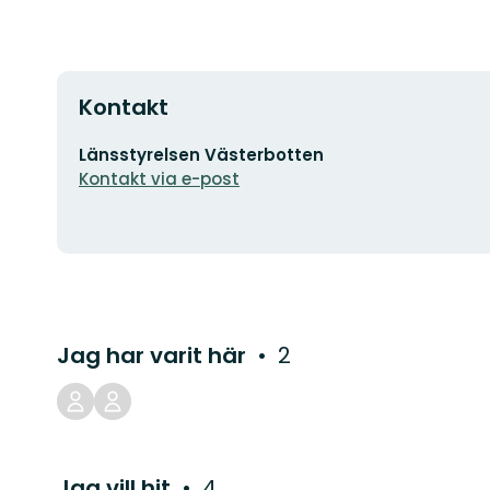
Kontakt
E-
Länsstyrelsen Västerbotten
postadress
Kontakt via e-post
Jag har varit här
2
Jag vill hit
4