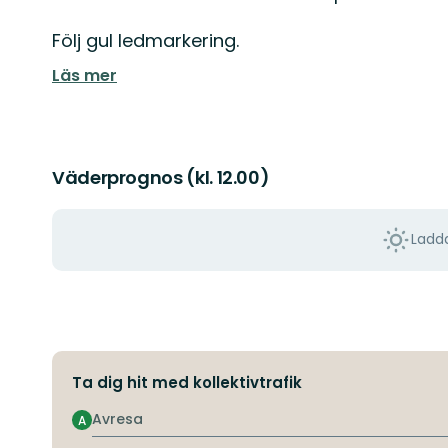
Följ gul ledmarkering.
Läs mer
Väderprognos (kl. 12.00)
Ladda
Ta dig hit med kollektivtrafik
Avresa
A