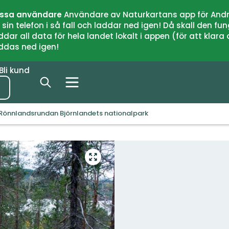
issa användare
Användare av Naturkartans app för Andr
n telefon i så fall och laddar ned igen! Då skall den fun
 all data för hela landet lokalt i appen (för att klara of
addas ned igen!
Bli kund
Rönnlandsrundan Björnlandets nationalpark
Gå
till
helskärmsläge