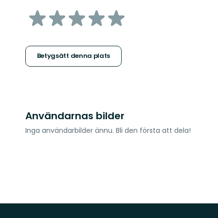
av
5
stjärnor
Betygsätt denna plats
Användarnas bilder
Inga användarbilder ännu. Bli den första att dela!