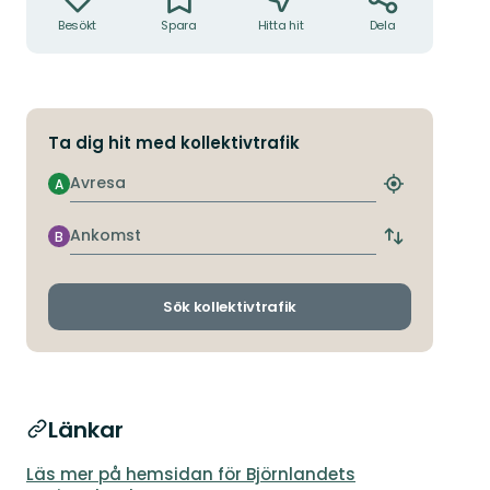
Besökt
Spara
Hitta hit
Dela
Ta dig hit med kollektivtrafik
Avresa
A
Hitta
närmaste
hållplats
Ankomst
B
Byt
avgångs-
och
ankomsthållp
Sök kollektivtrafik
Länkar
Läs mer på hemsidan för Björnlandets