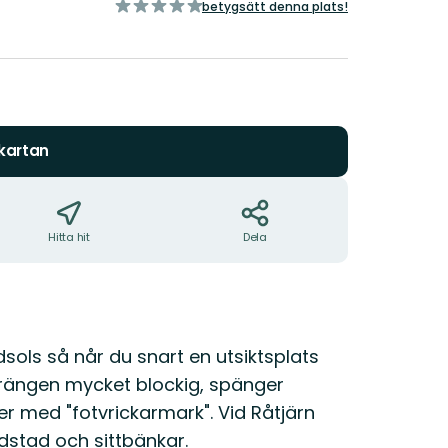
av
betygsätt denna plats!
5
stjärnor
 kartan
Hitta hit
Dela
sols så når du snart en utsiktsplats
errängen mycket blockig, spänger
r med "fotvrickarmark". Vid Råtjärn
ldstad och sittbänkar.