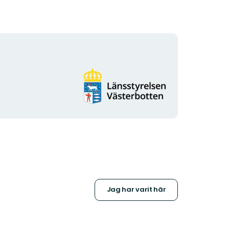
Organisationens
logotyp
Jag har varit här