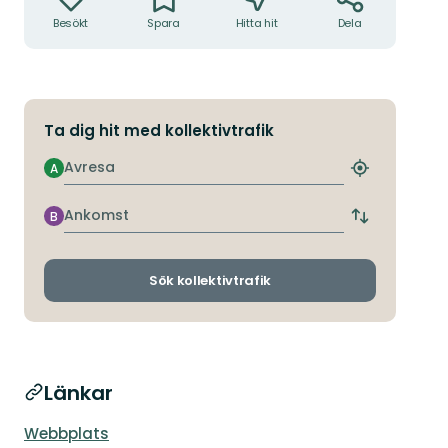
Besökt
Spara
Hitta hit
Dela
Ta dig hit med kollektivtrafik
Avresa
A
Hitta
närmaste
hållplats
Ankomst
B
Byt
avgångs-
och
ankomsthållp
Sök kollektivtrafik
Länkar
Webbplats