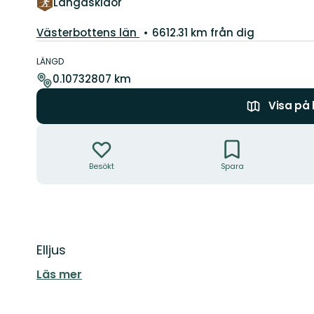
Längdskidor
Län:
Västerbottens län
6612.31 km från dig
Information
om
LÄNGD
leden
0.10732807 km
Visa på
Åtgärder
Besökt
Spara
Beskrivning
Elljus
Läs mer