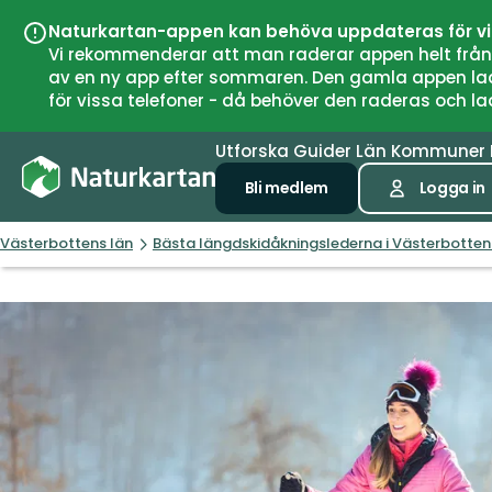
Naturkartan-appen kan behöva uppdateras för v
Vi rekommenderar att man raderar appen helt från si
av en ny app efter sommaren. Den gamla appen laddar
för vissa telefoner - då behöver den raderas och l
Utforska
Guider
Län
Kommuner
Bli medlem
Logga in
Västerbottens län
Bästa längdskidåkningslederna i Västerbotten