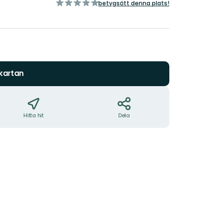
av
betygsätt denna plats!
5
stjärnor
 kartan
Hitta hit
Dela