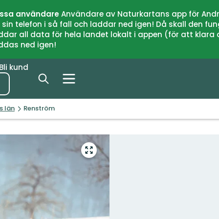
issa användare
Användare av Naturkartans app för Andr
n telefon i så fall och laddar ned igen! Då skall den fun
 all data för hela landet lokalt i appen (för att klara of
addas ned igen!
Bli kund
s län
Renström
Gå
till
helskärmsläge