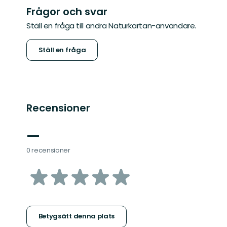
Frågor och svar
Ställ en fråga till andra Naturkartan-användare.
Ställ en fråga
Recensioner
—
0 recensioner
av
5
stjärnor
Betygsätt denna plats