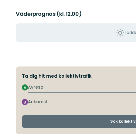
Väderprognos (kl. 12.00)
Ladda
Ta dig hit med kollektivtrafik
Avresa
A
Ankomst
B
Sök kollektiv