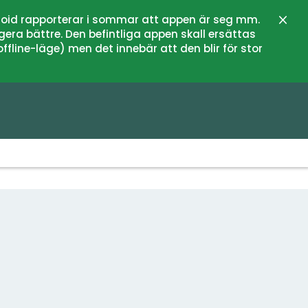
oid rapporterar i sommar att appen är seg mm.
Stän
gera bättre. Den befintliga appen skall ersättas
fline-läge) men det innebär att den blir för stor