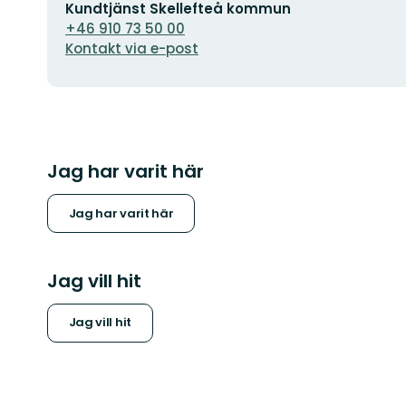
E-
Kundtjänst Skellefteå kommun
postadress
+46 910 73 50 00
Kontakt via e-post
Jag har varit här
Jag har varit här
Jag vill hit
Jag vill hit