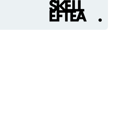
Organisationens
logotyp