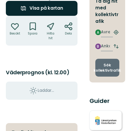
Ta dig hit
med
Visa på kartan
kollektivtr
Åtgärder
afik
Avresa
A
Besökt
Spara
Hitta
Dela
Hitta
hit
närmas
hållpla
Ankomst
B
Byt
avgång
och
ankomst
Sök
kollektivtrafik
Väderprognos (kl. 12.00)
Laddar...
Guider