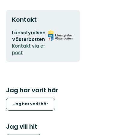
Kontakt
E-
Organisationens
Länsstyrelsen
postadress
logotyp
Västerbotten
Kontakt via e-
post
Jag har varit här
Jag har varit här
Jag vill hit