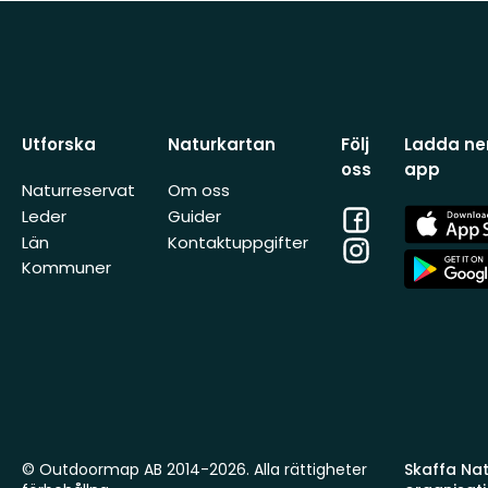
Utforska
Naturkartan
Följ
Ladda ner
oss
app
Naturreservat
Om oss
Facebook
App
Leder
Guider
Store
Län
Kontaktuppgifter
Instagram
App
Kommuner
Store
© Outdoormap AB 2014-2026. Alla rättigheter
Skaffa Natu