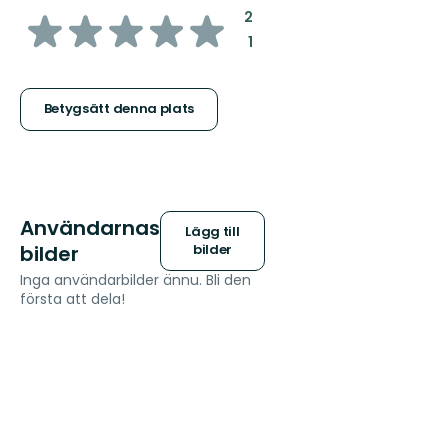
av
:
2
:
1
5
stjärnor
Betygsätt denna plats
Användarnas
Lägg till
bilder
bilder
Inga användarbilder ännu. Bli den
första att dela!