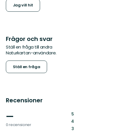
Jag vill hit
Frågor och svar
Ställ en fråga till andra
Naturkartan-användare.
Ställ en fråga
Recensioner
—
:
5
:
4
0 recensioner
:
3