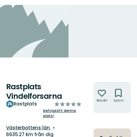
Rastplats
Åtgärder
Vindelforsarna
Besökt
Spara
Hitt
av
Rastplats
hit
5
betygsätt denna
plats!
stjärnor
Län:
Västerbottens län
6635.27 km från dig