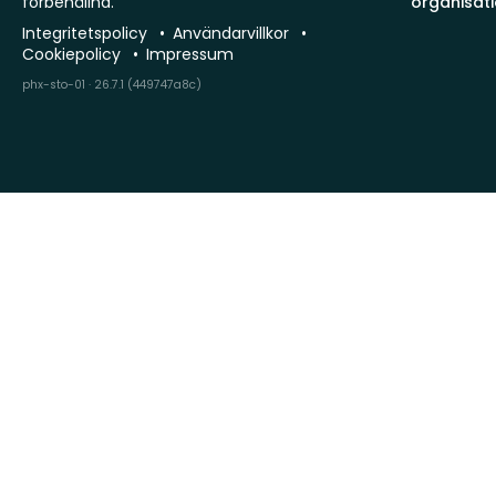
förbehållna.
organisat
Integritetspolicy
Användarvillkor
Cookiepolicy
Impressum
phx-sto-01 · 26.7.1 (449747a8c)