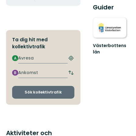
Guider
Ta dig hit med
Västerbottens
kollektivtrafik
län
Välkommen
Avresa
A
Hitta
ut
närmaste
i
hållplats
Ankomst
B
naturen
Byt
avgångs-
och
ankomsthållplatser
Sök kollektivtrafik
Aktiviteter och