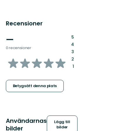
Recensioner
—
:
5
:
4
0 recensioner
:
3
av
:
2
:
1
5
stjärnor
Betygsätt denna plats
Användarnas
Lägg till
bilder
bilder