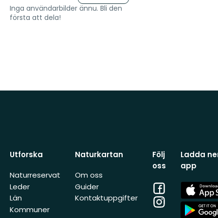
Inga användarbilder ännu. Bli den
första att dela!
Utforska
Naturkartan
Följ
Ladda ner
oss
app
Naturreservat
Om oss
Facebook
App
Leder
Guider
Store
Län
Kontaktuppgifter
Instagram
App
Kommuner
Store