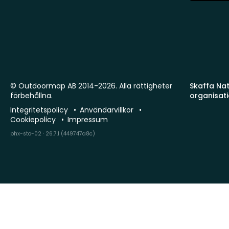
© Outdoormap AB 2014-2026. Alla rättigheter
Skaffa Natu
förbehållna.
organisat
Integritetspolicy
Användarvillkor
Cookiepolicy
Impressum
phx-sto-02 · 26.7.1 (449747a8c)