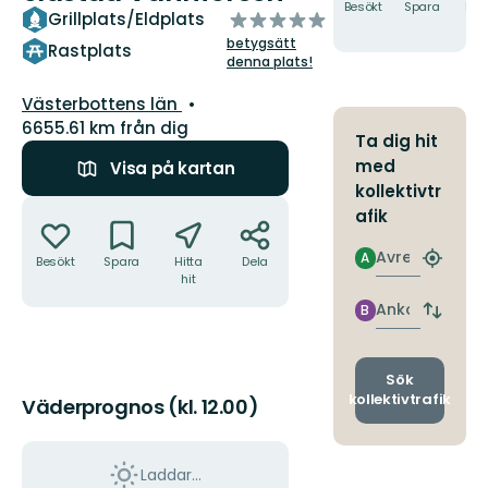
Besökt
Spara
Hitt
av
Grillplats/Eldplats
hit
5
betygsätt
Rastplats
stjärnor
denna plats!
Län:
Västerbottens län
6655.61 km från dig
Ta dig hit
med
Visa på kartan
kollektivtr
Åtgärder
afik
Avresa
A
Besökt
Spara
Hitta
Dela
Hitta
hit
närmas
hållpla
Ankomst
B
Byt
avgång
och
ankomst
Sök
kollektivtrafik
Väderprognos (kl. 12.00)
Laddar...