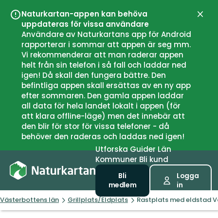
Naturkartan-appen kan behöva
Stän
uppdateras för vissa användare
Användare av Naturkartans app för Android
rapporterar i sommar att appen är seg mm.
Vi rekommenderar att man raderar appen
helt från sin telefon i så fall och laddar ned
igen! Då skall den fungera bättre. Den
befintliga appen skall ersättas av en ny app
efter sommaren. Den gamla appen laddar
all data för hela landet lokalt i appen (för
att klara offline-läge) men det innebär att
den blir för stor för vissa telefoner - då
behöver den raderas och laddas ned igen!
Utforska
Guider
Län
Kommuner
Bli kund
Bli
Logga
medlem
in
Västerbottens län
Grillplats/Eldplats
Rastplats med eldstad 