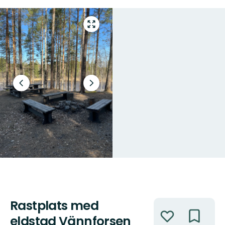
Gå
till
helskärmsläge
Föregående
Nästa
bild
bildspel
Rastplats med
Åtgärder
eldstad Vännforsen