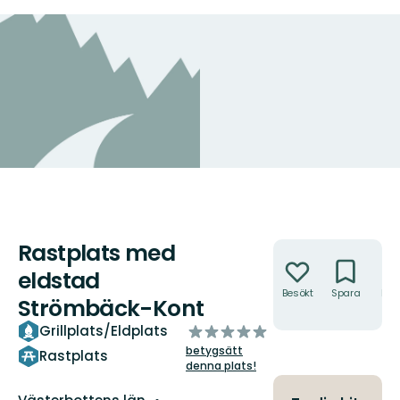
Rastplats med
Åtgärder
eldstad
Besökt
Spara
Hitt
Strömbäck-Kont
hit
av
Grillplats/Eldplats
5
betygsätt
Rastplats
stjärnor
denna plats!
Län: