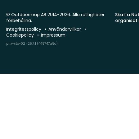
© Outdoormap AB 2014-2026. Alla rättigheter
Skaffa Natu
förbehållna.
organisat
Integritetspolicy
Användarvillkor
Cookiepolicy
Impressum
phx-sto-02 · 26.7.1 (449747a8c)