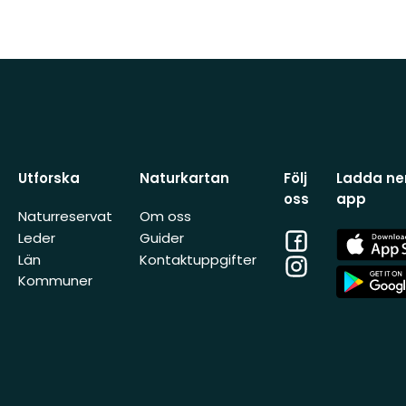
Utforska
Naturkartan
Följ
Ladda ner
oss
app
Naturreservat
Om oss
Facebook
App
Leder
Guider
Store
Län
Kontaktuppgifter
Instagram
App
Kommuner
Store