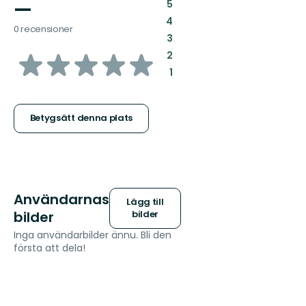
—
:
5
:
4
0 recensioner
:
3
av
:
2
:
1
5
stjärnor
Betygsätt denna plats
Användarnas
Lägg till
bilder
bilder
Inga användarbilder ännu. Bli den
första att dela!