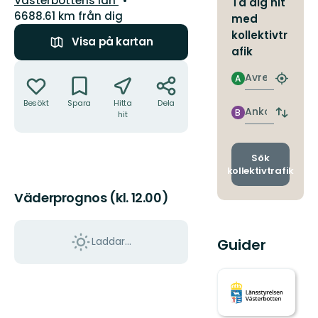
Västerbottens län
Ta dig hit
6688.61 km från dig
med
kollektivtr
Visa på kartan
afik
Åtgärder
Avresa
A
Hitta
närmas
Besökt
Spara
Hitta
Dela
hållpla
Ankomst
B
hit
Byt
avgång
och
ankomst
Sök
kollektivtrafik
Väderprognos (kl. 12.00)
Laddar...
Guider