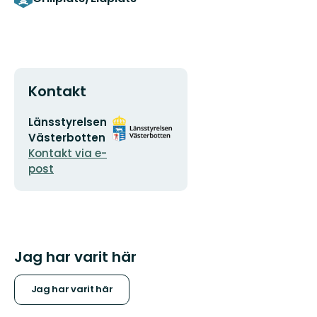
Kontakt
E-
Organisationens
Länsstyrelsen
postadress
logotyp
Västerbotten
Kontakt via e-
post
Jag har varit här
Jag har varit här