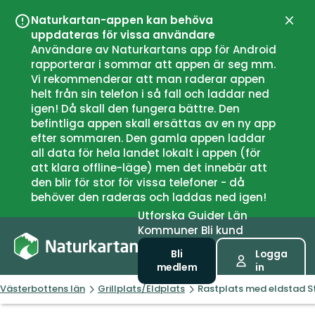
Naturkartan-appen kan behöva
Stän
uppdateras för vissa användare
Användare av Naturkartans app för Android
rapporterar i sommar att appen är seg mm.
Vi rekommenderar att man raderar appen
helt från sin telefon i så fall och laddar ned
igen! Då skall den fungera bättre. Den
befintliga appen skall ersättas av en ny app
efter sommaren. Den gamla appen laddar
all data för hela landet lokalt i appen (för
att klara offline-läge) men det innebär att
den blir för stor för vissa telefoner - då
behöver den raderas och laddas ned igen!
Utforska
Guider
Län
Kommuner
Bli kund
Bli
Logga
medlem
in
Västerbottens län
Grillplats/Eldplats
Rastplats med eldstad 