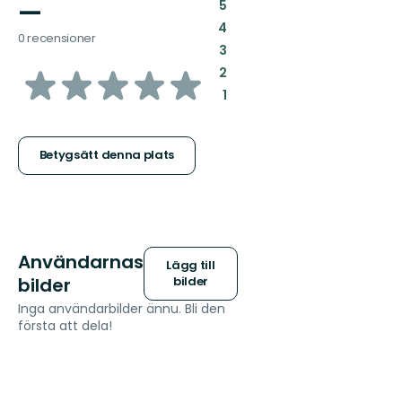
—
:
5
:
4
0 recensioner
:
3
av
:
2
:
1
5
stjärnor
Betygsätt denna plats
Användarnas
Lägg till
bilder
bilder
Inga användarbilder ännu. Bli den
första att dela!