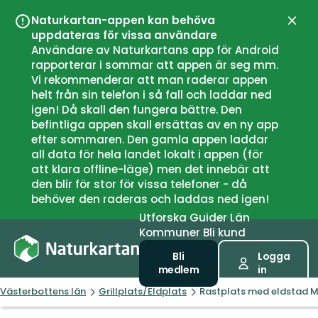
Naturkartan-appen kan behöva
Stän
uppdateras för vissa användare
Användare av Naturkartans app för Android
rapporterar i sommar att appen är seg mm.
Vi rekommenderar att man raderar appen
helt från sin telefon i så fall och laddar ned
igen! Då skall den fungera bättre. Den
befintliga appen skall ersättas av en ny app
efter sommaren. Den gamla appen laddar
all data för hela landet lokalt i appen (för
att klara offline-läge) men det innebär att
den blir för stor för vissa telefoner - då
behöver den raderas och laddas ned igen!
Utforska
Guider
Län
Kommuner
Bli kund
Bli
Logga
medlem
in
Västerbottens län
Grillplats/Eldplats
Rastplats med eldstad M