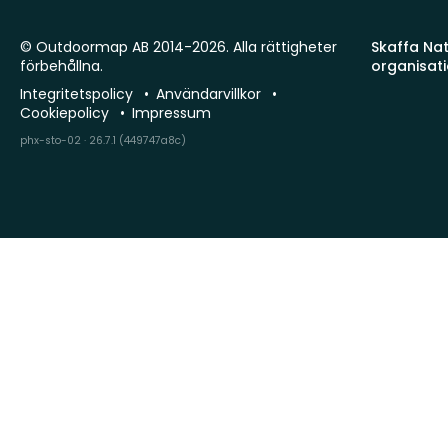
© Outdoormap AB 2014-2026. Alla rättigheter
Skaffa Natu
förbehållna.
organisat
Integritetspolicy
Användarvillkor
Cookiepolicy
Impressum
phx-sto-02 · 26.7.1 (449747a8c)