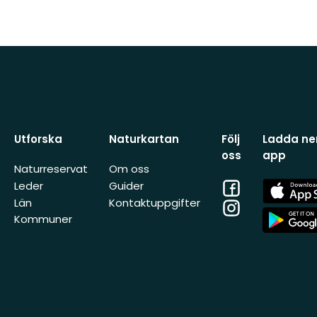
Utforska
Naturkartan
Följ
Ladda ner
oss
app
Naturreservat
Om oss
Facebook
App
Leder
Guider
Store
Län
Kontaktuppgifter
Instagram
App
Kommuner
Store