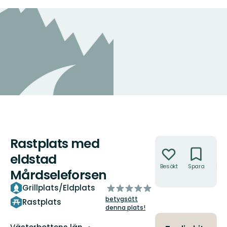
Rastplats med
Åtgärder
eldstad
Besökt
Spara
Hitt
Mårdseleforsen
hit
av
Grillplats/Eldplats
5
betygsätt
Rastplats
stjärnor
denna plats!
Län: