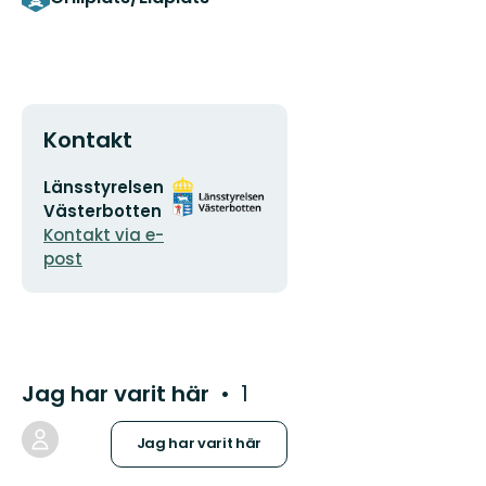
Kontakt
E-
Organisationens
Länsstyrelsen
postadress
logotyp
Västerbotten
Kontakt via e-
post
Jag har varit här
1
Jag har varit här