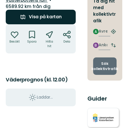
Västerbottens län
Ta dig hit
6589.92 km från dig
med
kollektivtr
Visa på kartan
afik
Åtgärder
Avresa
A
Hitta
närmas
Besökt
Spara
Hitta
Dela
hållpla
Ankomst
B
hit
Byt
avgång
och
ankomst
Sök
kollektivtrafik
Väderprognos (kl. 12.00)
Laddar...
Guider