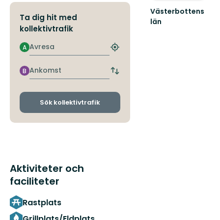
Västerbottens
Ta dig hit med
län
kollektivtrafik
Välkommen
ut
Avresa
A
i
Hitta
naturen
närmaste
hållplats
Ankomst
B
Byt
avgångs-
och
ankomsthållplatser
Sök kollektivtrafik
Aktiviteter och
faciliteter
Rastplats
Grillplats/Eldplats