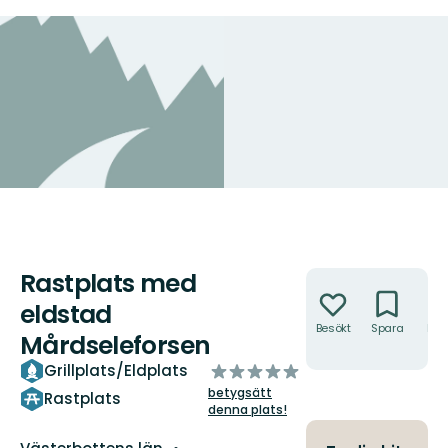
Rastplats med
Åtgärder
eldstad
Besökt
Spara
Hitt
Mårdseleforsen
hit
av
Grillplats/Eldplats
5
betygsätt
Rastplats
stjärnor
denna plats!
Län: